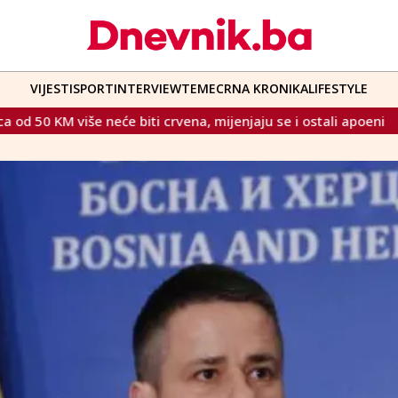
VIJESTI
SPORT
INTERVIEW
TEME
CRNA KRONIKA
LIFESTYLE
 biti crvena, mijenjaju se i ostali apoeni
Fra Jozo Grbeš o