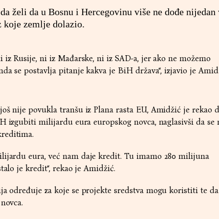
 da želi da u Bosnu i Hercegovinu više ne dođe nijedan 
z koje zemlje dolazio.
 iz Rusije, ni iz Mađarske, ni iz SAD-a, jer ako ne možemo
da se postavlja pitanje kakva je BiH država“, izjavio je Amid
oš nije povukla tranšu iz Plana rasta EU, Amidžić je rekao 
H izgubiti milijardu eura europskog novca, naglasivši da se 
reditima.
lijardu eura, već nam daje kredit. Tu imamo 280 milijuna
talo je kredit“, rekao je Amidžić.
ja određuje za koje se projekte sredstva mogu koristiti te da
 novca.