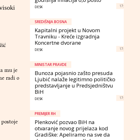
17:
visoki
DESK
SREDIŠNJA BOSNA
Kapitalni projekt u Novom
Travniku - Kreće izgradnja
Koncertne dvorane
žić
17:
DESK
MINISTAR PRAVDE
da mu je
Bunoza pojasnio zašto presuda
ne radi o
Ljubić nalaže legitimno političko
predstavljanje u Predsjedništvu
BiH
17:
DESK
PREMIJER RH
 postoje
Plenković pozvao BiH na
otvaranje novog prijelaza kod
Gradiške: Apeliramo na sve da