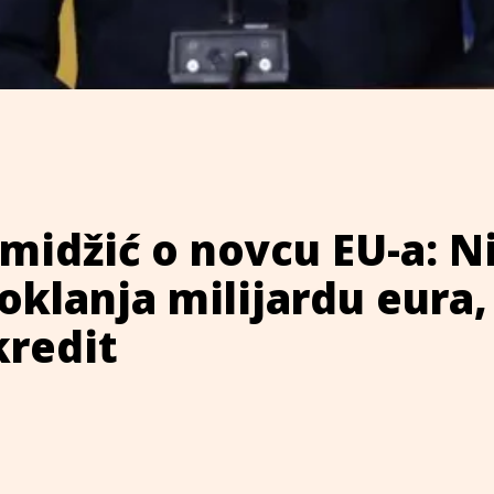
midžić o novcu EU-a: N
klanja milijardu eura,
kredit