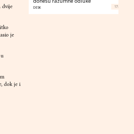
donesu razumne odluke
 dvije
17:
DESK
itko
asio je
 u
em
, dok je i