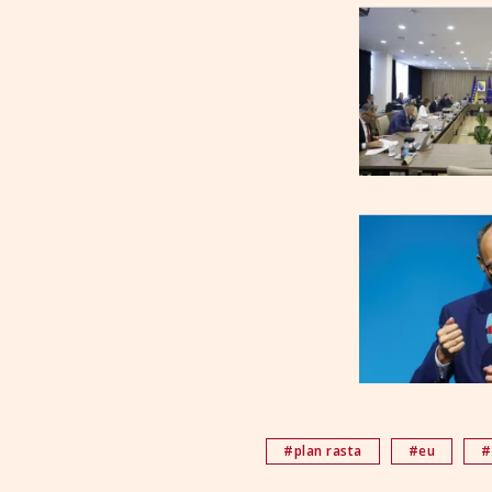
#plan rasta
#eu
#