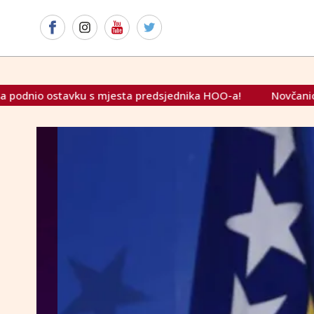
 mjesta predsjednika HOO-a!
Novčanica od 50 KM više neće