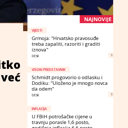
NAJNOVIJE
VIJESTI
Grmoja: "Hrvatsko pravosuđe
treba zapaliti, razoriti i graditi
iznova"
9:
DESK
itko
VISOKI PREDSTAVNIK
 već
Schmidt progovorio o odlasku i
Dodiku: "Uloženo je mnogo novca
da odem"
9:
DESK
INFLACIJA
U FBiH potrošačke cijene u
travnju porasle 1,6 posto,
godišnja inflacija 6,6 posto