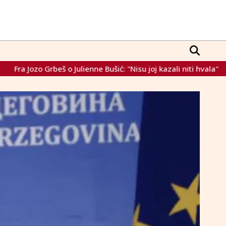
 Julienne Bušić: "Nisu joj kazali niti hvala"
Čelnici zgrožen