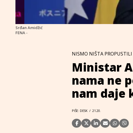
Srđan Amidžić
FENA -
NISMO NIŠTA PROPUSTILI
Ministar A
nama ne po
nam daje 
PIŠE: DESK
/
21.20.