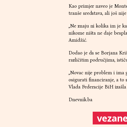
Kao primjer naveo je Monten
tranše sredstava, ali još nij
„Ne znaju ni kolika im je k
nikome ništa ne daje bespla
Amidžić.
Dodao je da se Borjana Kriš
različitim područjima, istič
„Novac nije problem i ima 
osigurati financiranje, a to 
Vlada Federacije BiH izašla
Dnevnik.ba
vezane 