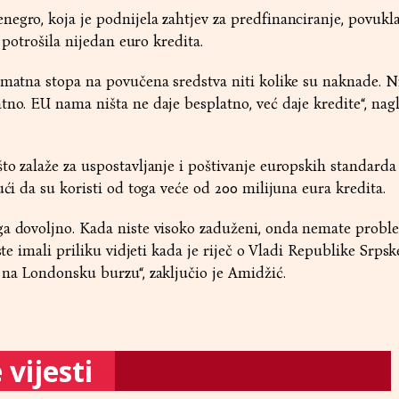
egro, koja je podnijela zahtjev za predfinanciranje, povukla
e potrošila nijedan euro kredita.
amatna stopa na povučena sredstva niti kolike su naknade. N
tno. EU nama ništa ne daje besplatno, već daje kredite“, nagl
to zalaže za uspostavljanje i poštivanje europskih standarda
ući da su koristi od toga veće od 200 milijuna eura kredita.
ga dovoljno. Kada niste visoko zaduženi, onda nemate probl
ste imali priliku vidjeti kada je riječ o Vladi Republike Srpske
 na Londonsku burzu“, zaključio je Amidžić.
vijesti