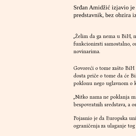
Srđan Amidžić izjavio je
predstavnik, bez obzira i
„Želim da ga nema u BiH, ni
funkcionirati samostalno, on
novinarima.
Govoreći o tome zašto BiH j
dosta priče o tome da će Bi
poklonu nego uglavnom o k
„Nitko nama ne poklanja mi
bespovratnih sredstava, a os
Pojasnio je da Europska uni
ograničenja za ulaganje tog