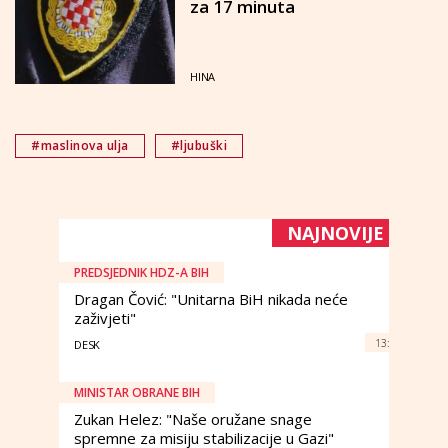
za 17 minuta
HINA
#maslinova ulja
#ljubuški
NAJNOVIJE
PREDSJEDNIK HDZ-A BIH
Dragan Čović: "Unitarna BiH nikada neće
zaživjeti"
13:
DESK
MINISTAR OBRANE BIH
Zukan Helez: "Naše oružane snage
spremne za misiju stabilizacije u Gazi"