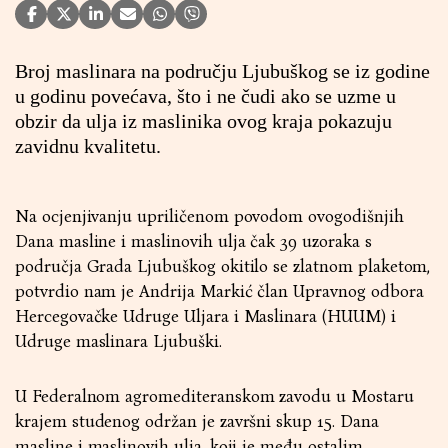
Broj maslinara na području Ljubuškog se iz godine
u godinu povećava, što i ne čudi ako se uzme u
obzir da ulja iz maslinika ovog kraja pokazuju
zavidnu kvalitetu.
Na ocjenjivanju upriličenom povodom ovogodišnjih
Dana masline i maslinovih ulja čak 39 uzoraka s
područja Grada Ljubuškog okitilo se zlatnom plaketom,
potvrdio nam je Andrija Markić član Upravnog odbora
Hercegovačke Udruge Uljara i Maslinara (HUUM) i
Udruge maslinara Ljubuški.
U Federalnom agromediteranskom zavodu u Mostaru
krajem studenog održan je završni skup 15. Dana
masline i maslinovih ulja, koji je među ostalim