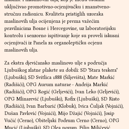
uključivao promotivno-ocjenjivačku i znanstveno-
stručnu radionicu. Kvaliteta pristiglih uzoraka
maslinovih ulja ocijenjena je prema važećim
pravilnicima Bosne i Hercegovine, uz laboratorijsku
kontrolu i senzorno ispitivanje koje su proveli iskusni
ocjenjivači iz Panela za organoleptičku ocjenu
maslinovih ulja.
Za ekstra djevičansko maslinovo ulje s područja
Ljubuškog zlatne plakete su dobili: SD "Stara teskera"
(Ljubuški), SD Svitlica 1888 (Šiljevišta), Mate Markić
(Radišići), OPG Aurum naturae - Andrija Markić
(Radišići), OPG Rogić (Grljevići), Ivan Leko (Grljevići),
OPG Mlinarević (Ljubuški), Rofix (Ljubuški), SD Risto
(Radišići), Ivan Barbarić (Klobuk), Ivica Čuljak (Vojnići),
Dušan Pavlović (Vojnići), Mijo Džajić (Vojnići), Josip
Vučić (Cerno), Obiteljski Podrum Cerno (Cerno), OPG
Mucić (Ljubuški), SD Olea novum, Filip Miličević