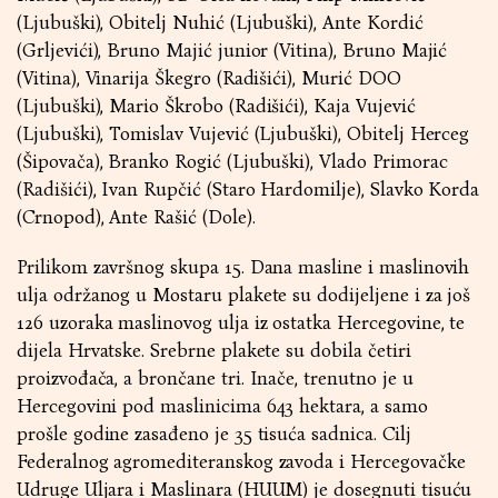
(Ljubuški), Obitelj Nuhić (Ljubuški), Ante Kordić
(Grljevići), Bruno Majić junior (Vitina), Bruno Majić
(Vitina), Vinarija Škegro (Radišići), Murić DOO
(Ljubuški), Mario Škrobo (Radišići), Kaja Vujević
(Ljubuški), Tomislav Vujević (Ljubuški), Obitelj Herceg
(Šipovača), Branko Rogić (Ljubuški), Vlado Primorac
(Radišići), Ivan Rupčić (Staro Hardomilje), Slavko Korda
(Crnopod), Ante Rašić (Dole).
Prilikom završnog skupa 15. Dana masline i maslinovih
ulja održanog u Mostaru plakete su dodijeljene i za još
126 uzoraka maslinovog ulja iz ostatka Hercegovine, te
dijela Hrvatske. Srebrne plakete su dobila četiri
proizvođača, a brončane tri. Inače, trenutno je u
Hercegovini pod maslinicima 643 hektara, a samo
prošle godine zasađeno je 35 tisuća sadnica. Cilj
Federalnog agromediteranskog zavoda i Hercegovačke
Udruge Uljara i Maslinara (HUUM) je dosegnuti tisuću