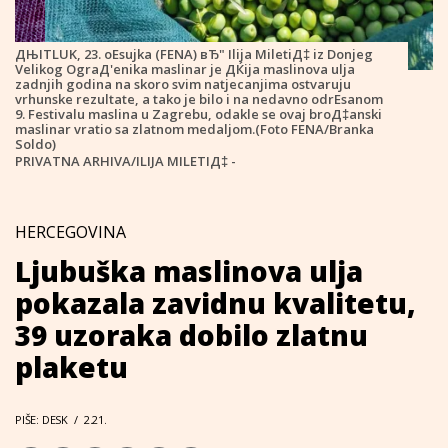
ДЊITLUK, 23. oЕѕujka (FENA) вЂ" Ilija MiletiД‡ iz Donjeg
Velikog OgraД'enika maslinar je ДЌija maslinova ulja
zadnjih godina na skoro svim natjecanjima ostvaruju
vrhunske rezultate, a tako je bilo i na nedavno odrЕѕanom
9. Festivalu maslina u Zagrebu, odakle se ovaj broД‡anski
maslinar vratio sa zlatnom medaljom.(Foto FENA/Branka
Soldo)
PRIVATNA ARHIVA/ILIJA MILETIД‡ -
HERCEGOVINA
Ljubuška maslinova ulja
pokazala zavidnu kvalitetu,
39 uzoraka dobilo zlatnu
plaketu
PIŠE: DESK
/
2.21.