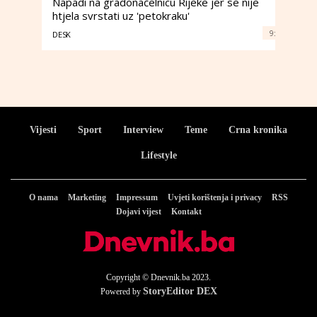
Napadi na gradonačelnicu Rijeke jer se nije
htjela svrstati uz 'petokraku'
9:
DESK
Vijesti
Sport
Interview
Teme
Crna kronika
Lifestyle
O nama
Marketing
Impressum
Uvjeti korištenja i privacy
RSS
Dojavi vijest
Kontakt
Copyright © Dnevnik.ba 2023.
StoryEditor DEX
Powered by