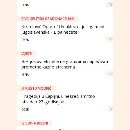
13:
HINA
BIVŠI SPLITSKI GRADONAČELNIK
Krstulović Opara: "Umukli ste, je li gamadi
jugoslavenska!? E pa nećete"
10:
DESK
VIJESTI
BiH još uvijek neće na granicama naplaćivati
prometne kazne strancima
10:
HINA
U MJESTU MODRIČ
Tragedija u Čapljini, u nesreći smrtno
stradao 27-godišnjak
9:
DESK
IZ SDP-A BIJESNI