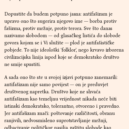
Dopustite da budem potpuno jasna: antifašizam je
upravo ono što sugerira njegovo ime — borba protiv
fašizma, protiv mržnje, protiv terora. Sve što danas
nazivamo slobodom — od glasačkog listića do slobode
govora kojom se i Vi služite — plod je antifašističke
pobjede. To nije ideološki 'folklor', nego krvavo izborena
civilizacijska linija ispod koje se demokratsko društvo
ne smije spustiti.
A sada ono što ste u svojoj izjavi potpuno zanemarili:
antifašizam nije samo povijest — on je preduvjet
društvenog napretka. Društvo koje ne shvaća
antifašizam kao temeljnu vrijednost nikada neće biti
istinski demokratsko, tolerantno, otvoreno i pravedno.
Jer antifašizam znači: poštovanje različitosti, obranu
ranjivih, nedvosmisleno suprotstavljanje mržnji,
odbacivanje političkog nasilja, zaštitu slobode kao