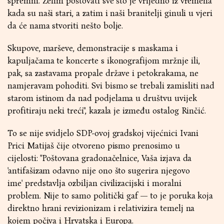
spremni'. Želim poštovati sve što je vrijedno iz vremena
kada su naši stari, a zatim i naši branitelji ginuli u vjeri
da će nama stvoriti nešto bolje.
Skupove, marševe, demonstracije s maskama i
kapuljačama te koncerte s ikonografijom mržnje ili,
pak, sa zastavama propale države i petokrakama, ne
namjeravam pohoditi. Svi bismo se trebali zamisliti nad
starom istinom da nad podjelama u društvu uvijek
profitiraju neki treći", kazala je između ostalog Rinčić.
To se nije svidjelo SDP-ovoj gradskoj vijećnici Ivani
Prici Matijaš čije otvoreno pismo prenosimo u
cijelosti: "Poštovana gradonačelnice, Vaša izjava da
'antifašizam odavno nije ono što sugerira njegovo
ime' predstavlja ozbiljan civilizacijski i moralni
problem. Nije to samo politički gaf — to je poruka koja
direktno hrani revizionizam i relativizira temelj na
kojem počiva i Hrvatska i Europa.