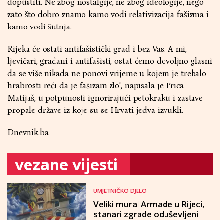
dopustiti. Ne zbog nostalgije, ne zbog ideologije, nego
zato što dobro znamo kamo vodi relativizacija fašizma i
kamo vodi šutnja.
Rijeka će ostati antifašistički grad i bez Vas. A mi,
ljevičari, građani i antifašisti, ostat ćemo dovoljno glasni
da se više nikada ne ponovi vrijeme u kojem je trebalo
hrabrosti reći da je fašizam zlo", napisala je Prica
Matijaš, u potpunosti ignorirajući petokraku i zastave
propale države iz koje su se Hrvati jedva izvukli.
Dnevnik.ba
vezane vijesti
UMJETNIČKO DJELO
Veliki mural Armade u Rijeci,
stanari zgrade oduševljeni