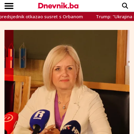
nik otkazao susret s Orbanom
Trump: "Ukrajina ima tešk
Copyright © Dnevnik.ba 2023.
CRNA KRONIKA
INTERVIEW
LIFESTYLE
VIJESTI
SPORT
TEME