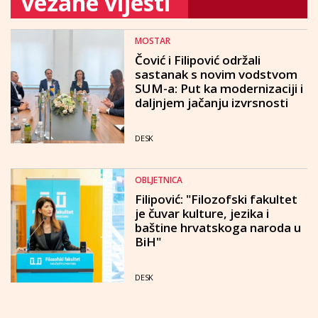
vezane vijesti
MOSTAR
Čović i Filipović održali
sastanak s novim vodstvom
SUM-a: Put ka modernizaciji i
daljnjem jačanju izvrsnosti
DESK
OBLJETNICA
Filipović: "Filozofski fakultet
je čuvar kulture, jezika i
baštine hrvatskoga naroda u
BiH"
DESK