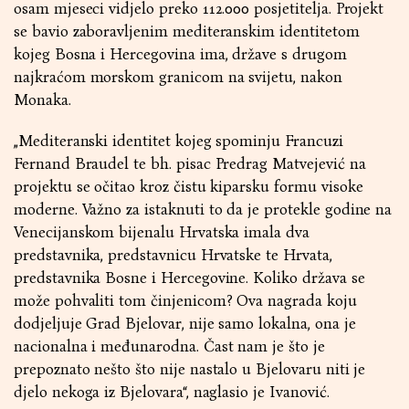
osam mjeseci vidjelo preko 112.000 posjetitelja. Projekt
se bavio zaboravljenim mediteranskim identitetom
kojeg Bosna i Hercegovina ima, države s drugom
najkraćom morskom granicom na svijetu, nakon
Monaka.
„Mediteranski identitet kojeg spominju Francuzi
Fernand Braudel te bh. pisac Predrag Matvejević na
projektu se očitao kroz čistu kiparsku formu visoke
moderne. Važno za istaknuti to da je protekle godine na
Venecijanskom bijenalu Hrvatska imala dva
predstavnika, predstavnicu Hrvatske te Hrvata,
predstavnika Bosne i Hercegovine. Koliko država se
može pohvaliti tom činjenicom? Ova nagrada koju
dodjeljuje Grad Bjelovar, nije samo lokalna, ona je
nacionalna i međunarodna. Čast nam je što je
prepoznato nešto što nije nastalo u Bjelovaru niti je
djelo nekoga iz Bjelovara“, naglasio je Ivanović.