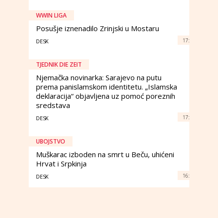
WWIN LIGA
Posušje iznenadilo Zrinjski u Mostaru
17:
DESK
TJEDNIK DIE ZEIT
Njemačka novinarka: Sarajevo na putu
prema panislamskom identitetu. „Islamska
deklaracija“ objavljena uz pomoć poreznih
sredstava
17:
DESK
UBOJSTVO
Muškarac izboden na smrt u Beču, uhićeni
Hrvat i Srpkinja
16:
DESK