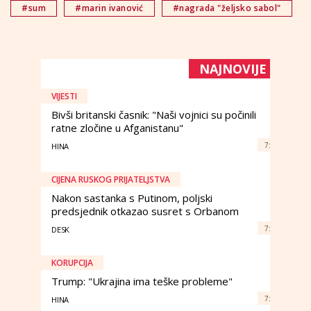
#sum
#marin ivanović
#nagrada "željsko sabol"
NAJNOVIJE
VIJESTI
Bivši britanski časnik: "Naši vojnici su počinili
ratne zločine u Afganistanu"
7:
HINA
CIJENA RUSKOG PRIJATELJSTVA
Nakon sastanka s Putinom, poljski
predsjednik otkazao susret s Orbanom
7:
DESK
KORUPCIJA
Trump: "Ukrajina ima teške probleme"
7:
HINA