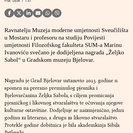
PIŠE: DESK
/
1.57.
Ravnatelju Muzeja moderne umjetnosti Sveučilišta
u Mostaru i profesoru na studiju Povijesti
umjetnosti Filozofskog fakulteta SUM-a Marinu
Ivanoviću svečano je dodijeljena nagrada „Željko
Sabol“ u Gradskom muzeju Bjelovar.
Nagradu je Grad Bjelovar ustanovio 2023. godine u
spomen na prerano preminulog pjesnika i
Bjelovarčanina Željka Sabola, s ciljem promicanja
pjesničkog i likovnog stvaralaštva te očuvanja njegove
kulturne ostavštine. Dodjeljuje se naizmjenično, jednu
godinu za literarno, a drugu za likovno stvaralaštvo.
Protekle godine dobitnica je bila akademkinja Sibila
Petlevski.