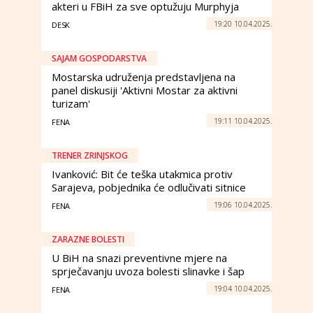
akteri u FBiH za sve optužuju Murphyja
19:20 10.04.2025.
DESK
SAJAM GOSPODARSTVA
Mostarska udruženja predstavljena na
panel diskusiji 'Aktivni Mostar za aktivni
turizam'
19:11 10.04.2025.
FENA
TRENER ZRINJSKOG
Ivanković: Bit će teška utakmica protiv
Sarajeva, pobjednika će odlučivati sitnice
19:06 10.04.2025.
FENA
ZARAZNE BOLESTI
U BiH na snazi preventivne mjere na
sprječavanju uvoza bolesti slinavke i šap
19:04 10.04.2025.
FENA