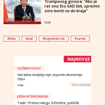
Trumpovog govora: "Ako je
rat ono što SAD želi, spremni
smo boriti se do kraja"
DESK
#kina
#sad
#trgovinski rat
#carine
NAJNOVIJE
SLUŽBENI PODACI
Neradna nedjelja nije usporila ekonomiju
FBiH
19:25 10.04.2025.
FENA
JUŽNA INTERKONEKCIJA
Tadić: Prema nalogu Schmidta, politički