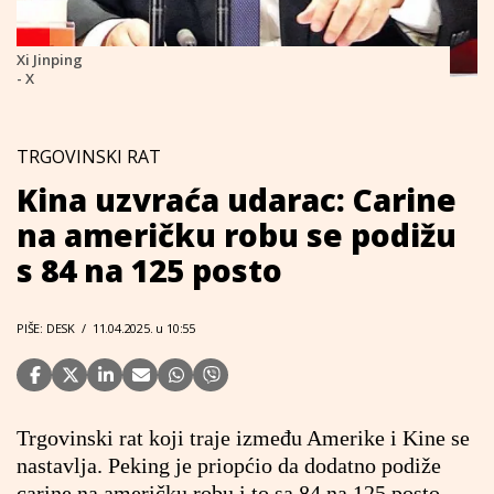
Xi Jinping
- X
TRGOVINSKI RAT
Kina uzvraća udarac: Carine
na američku robu se podižu
s 84 na 125 posto
PIŠE: DESK
/
11.04.2025. u 10:55
Trgovinski rat koji traje između Amerike i Kine se
nastavlja. Peking je priopćio da dodatno podiže
carine na američku robu i to sa 84 na 125 posto.