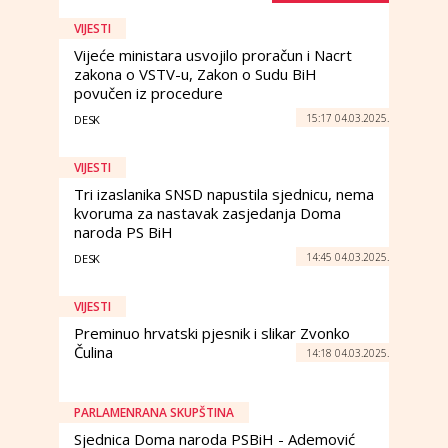
VIJESTI
Vijeće ministara usvojilo proračun i Nacrt
zakona o VSTV-u, Zakon o Sudu BiH
povučen iz procedure
15:17 04.03.2025.
DESK
VIJESTI
Tri izaslanika SNSD napustila sjednicu, nema
kvoruma za nastavak zasjedanja Doma
naroda PS BiH
14:45 04.03.2025.
DESK
VIJESTI
Preminuo hrvatski pjesnik i slikar Zvonko
Čulina
14:18 04.03.2025.
PARLAMENRANA SKUPŠTINA
Sjednica Doma naroda PSBiH - Ademović