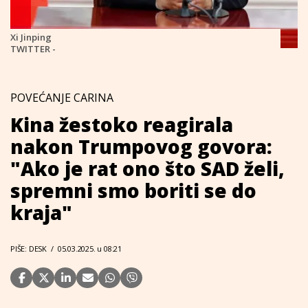
Xi Jinping
TWITTER -
POVEĆANJE CARINA
Kina žestoko reagirala
nakon Trumpovog govora:
"Ako je rat ono što SAD želi,
spremni smo boriti se do
kraja"
PIŠE: DESK
/
05.03.2025. u 08:21