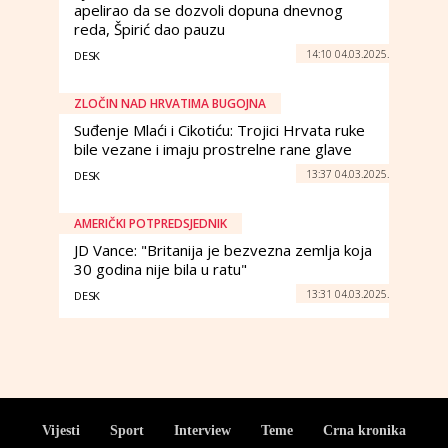
apelirao da se dozvoli dopuna dnevnog
reda, Špirić dao pauzu
14:10 04.03.2025.
DESK
ZLOČIN NAD HRVATIMA BUGOJNA
Suđenje Mlaći i Cikotiću: Trojici Hrvata ruke
bile vezane i imaju prostrelne rane glave
13:37 04.03.2025.
DESK
AMERIČKI POTPREDSJEDNIK
JD Vance: "Britanija je bezvezna zemlja koja
30 godina nije bila u ratu"
13:31 04.03.2025.
DESK
Vijesti
Sport
Interview
Teme
Crna kronika