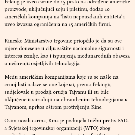
Peking je uveo carine do 15 posto na određene američke
proizvode, uključujući soju i piletinu, dodao 10
američkih kompanija na "listu nepouzdanih entiteta" i
uveo izvozna ograničenja na 15 američkih firmi.
Kinesko Ministarstvo trgovine priopćilo je da su ove
mjere donesene u cilju zaštite nacionalne sigurnosti i
interesa zemlje, kao i ispunjenja međunarodnih obaveza
o neširenju osjetljivih tehnologija.
Među američkim kompanijama koje su se našle na
crnoj listi nalaze se one koje su, prema Pekingu,
sudjelovale u prodaji oružja Tajvanu ili su bile
uključene u suradnju na obrambenim tehnologijama s
Tajvanom, uprkos oštrom protivljenju Kine.
Osim novih carina, Kina je podnijela tužbu protiv SAD-
a Svjetskoj trgovinskoj organizaciji (WTO) zbog