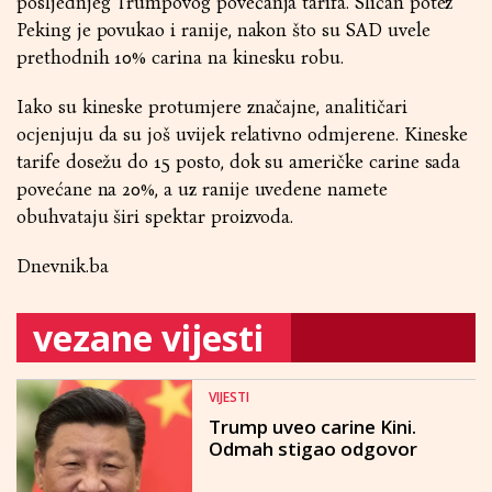
posljednjeg Trumpovog povećanja tarifa. Sličan potez
Peking je povukao i ranije, nakon što su SAD uvele
prethodnih 10% carina na kinesku robu.
Iako su kineske protumjere značajne, analitičari
ocjenjuju da su još uvijek relativno odmjerene. Kineske
tarife dosežu do 15 posto, dok su američke carine sada
povećane na 20%, a uz ranije uvedene namete
obuhvataju širi spektar proizvoda.
Dnevnik.ba
vezane vijesti
VIJESTI
Trump uveo carine Kini.
Odmah stigao odgovor