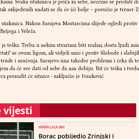
ukama. Svaka utakmica je priča za sebe, nećemo se predati d
tak ozlijeđenih nadati se da će ići bolje – poručio je trener Z
h utakmica. Nakon Sarajeva Mostarcima slijede ogledi protiv
Brijega i Veleža.
je teška. Treba u nekim stvarima biti realan, dosta ljudi mis
tati“ se ovom ligom, ali vidjeli smo i protiv Slobode i slabij
trude i mučenja. Sarajevo ima također problema i čeka ih t
em da će sve dati od sebe da nas dobiju. Bit će teška i tvrda
ca presudit će sitnice - zaključio je Ivanković.
vijesti
WWIN LIGA BIH
Borac pobijedio Zrinjski i