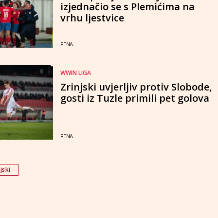
izjednačio se s Plemićima na
vrhu ljestvice
FENA
WWIN LIGA
Zrinjski uvjerljiv protiv Slobode,
gosti iz Tuzle primili pet golova
FENA
jski