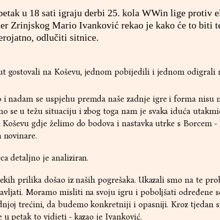
etak u 18 sati igraju derbi 25. kola WWin lige protiv e
er Zrinjskog Mario Ivanković rekao je kako će to biti t
rojatno, odlučiti sitnice.
t gostovali na Koševu, jednom pobijedili i jednom odigrali n
 i nadam se uspjehu premda naše zadnje igre i forma nisu na
o se u težu situaciju i zbog toga nam je svaka iduća utakmi
 na Koševu gdje želimo do bodova i nastavka utrke s Borcem - 
a novinare.
a detaljno je analiziran.
nekih prilika došao iz naših pogrešaka. Ukazali smo na te pro
vljati. Moramo misliti na svoju igru i poboljšati određene 
njoj trećini, da budemo konkretniji i opasniji. Kroz tjedan 
u petak to vidjeti - kazao je Ivanković.