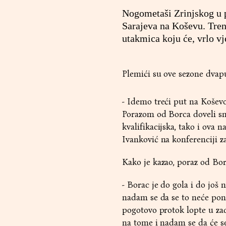
Nogometaši Zrinjskog u p
Sarajeva na Koševu. Tren
utakmica koju će, vrlo vje
Plemići su ove sezone dvapu
- Idemo treći put na Koševo
Porazom od Borca doveli sm
kvalifikacijska, tako i ova
Ivanković na konferenciji z
Kako je kazao, poraz od Borc
- Borac je do gola i do još 
nadam se da se to neće pona
pogotovo protok lopte u zad
na tome i nadam se da će se 