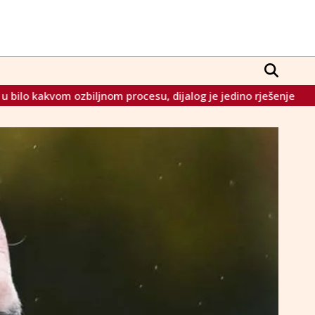
rocesu, dijalog je jedino rješenje
Vulin: Јedino rješenje z