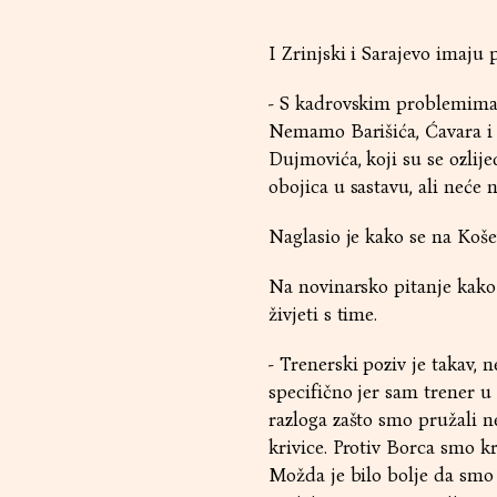
I Zrinjski i Sarajevo imaju
- S kadrovskim problemima s
Nemamo Barišića, Ćavara i Šu
Dujmovića, koji su se ozlij
obojica u sastavu, ali neće n
Naglasio je kako se na Košev
Na novinarsko pitanje kako 
živjeti s time.
- Trenerski poziv je takav, 
specifično jer sam trener u
razloga zašto smo pružali ne
krivice. Protiv Borca smo kr
Možda je bilo bolje da smo i