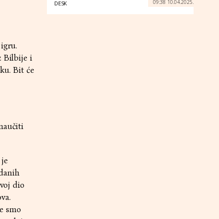
09:38 10.04.2025.
DESK
igru.
Bilbije i
ku. Bit će
naučiti
 je
vdanih
voj dio
ova.
je smo