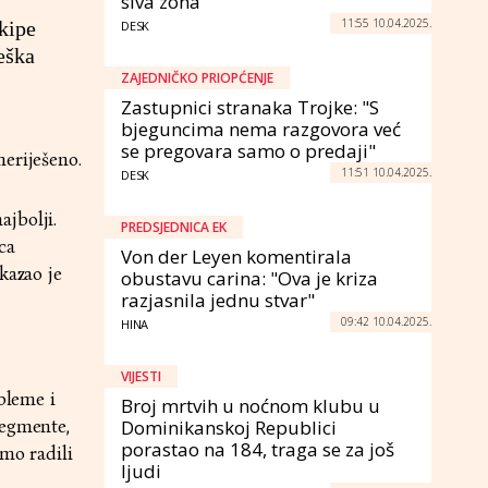
siva zona"
11:55 10.04.2025.
kipe
DESK
eška
ZAJEDNIČKO PRIOPĆENJE
Zastupnici stranaka Trojke: "S
bjeguncima nema razgovora već
se pregovara samo o predaji"
eriješeno.
11:51 10.04.2025.
DESK
jbolji.
PREDSJEDNICA EK
ca
Von der Leyen komentirala
kazao je
obustavu carina: "Ova je kriza
razjasnila jednu stvar"
09:42 10.04.2025.
HINA
VIJESTI
bleme i
Broj mrtvih u noćnom klubu u
segmente,
Dominikanskoj Republici
porastao na 184, traga se za još
smo radili
ljudi