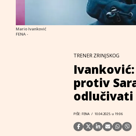
Mario Ivanković
FENA -
TRENER ZRINJSKOG
Ivanković:
protiv Sar
odlučivati
PIŠE: FENA
/
10.04.2025. u 19:06