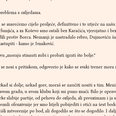
 problema s ozljedama.
e susrećemo cijelo proljeće, definitivno i to utječe na našu 
njića, a za Koševo smo ostali bez Karačića, vjerojatno i bez 
edili protiv Borca. Nemanji je nastradalo rebro, Dujmoviću ša
astupiti - kazao je Ivanković.
u „moraju stisnuti zubi i probati igrati što bolje.“
se nosi s pritiskom, odgovorio je kako se svaki trener mora 
nekad si dolje, nekad gore, moraš se naučiti nositi s tim. Meni
 svom gradu, u svom klubu koji mi puno znači. Bilo je opra
ke slabije partije, od pehova do ozljeda, ali preuzimam i ja s
enuli ofenzivnije jer smo htjeli pobijediti i otići na šest bod
šli zatvorenije po bod, ali dogodilo se što se dogodilo. I dal