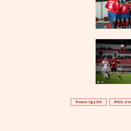
#wwin liga bih
#hšk zrin