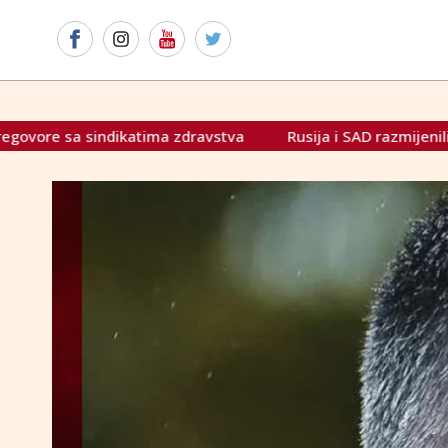
zdravstva
Rusija i SAD razmijenili zatvorenike
Cvijan