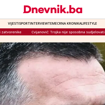
VIJESTI
SPORT
INTERVIEW
TEME
CRNA KRONIKA
LIFESTYLE
ović: Trojka nije sposobna sudjelovati u bilo kakvom ozbiljnom p