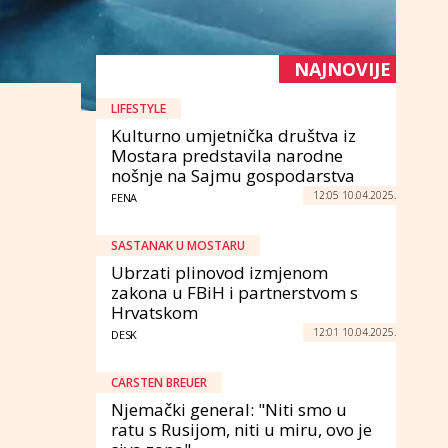
NAJNOVIJE
LIFESTYLE
Kulturno umjetnička društva iz
Mostara predstavila narodne
nošnje na Sajmu gospodarstva
12:05 10.04.2025.
FENA
SASTANAK U MOSTARU
Ubrzati plinovod izmjenom
zakona u FBiH i partnerstvom s
Hrvatskom
12:01 10.04.2025.
DESK
CARSTEN BREUER
Njemački general: "Niti smo u
ratu s Rusijom, niti u miru, ovo je