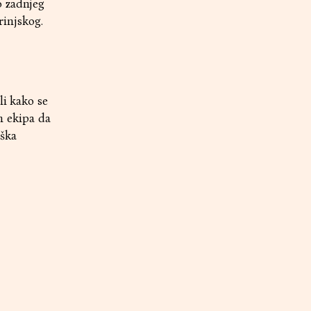
o zadnjeg
rinjskog.
li kako se
ih ekipa da
eška