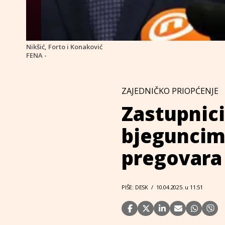
Nikšić, Forto i Konaković
FENA -
ZAJEDNIČKO PRIOPĆENJE
Zastupnici
bjeguncim
pregovara
PIŠE: DESK
/
10.04.2025. u 11:51