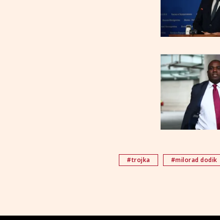
#trojka
#milorad dodik