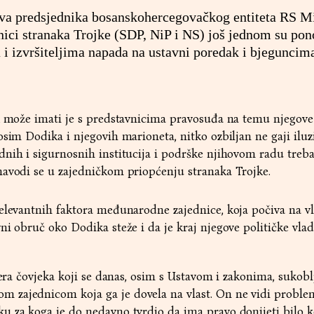
a predsjednika bosanskohercegovačkog entiteta RS M
nici stranaka Trojke (SDP, NiP i NS) još jednom su pono
 i izvršiteljima napada na ustavni poredak i bjeguncim
ik može imati je s predstavnicima pravosuđa na temu njegove
osim Dodika i njegovih marioneta, nitko ozbiljan ne gaji iluz
nih i sigurnosnih institucija i podrške njihovom radu treb
navodi se u zajedničkom priopćenju stranaka Trojke.
elevantnih faktora međunarodne zajednice, koja počiva na v
ni obruč oko Dodika steže i da je kraj njegove političke vla
jera čovjeka koji se danas, osim s Ustavom i zakonima, sukobl
zajednicom koja ga je dovela na vlast. On ne vidi proble
u za koga je do nedavno tvrdio da ima pravo donijeti bilo k