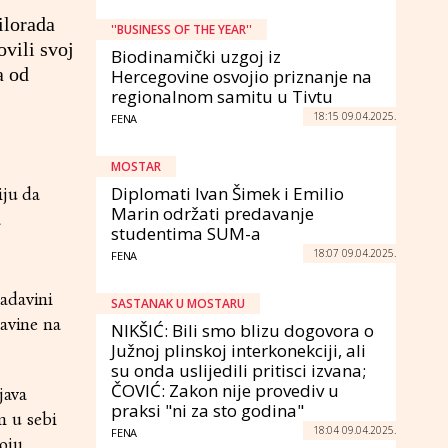
ilorada
''BUSINESS OF THE YEAR''
vili svoj
Biodinamički uzgoj iz
a od
Hercegovine osvojio priznanje na
regionalnom samitu u Tivtu
18:15 09.04.2025.
FENA
MOSTAR
Diplomati Ivan Šimek i Emilio
iju da
Marin održati predavanje
a
studentima SUM-a
18:07 09.04.2025.
FENA
ladavini
SASTANAK U MOSTARU
davine na
NIKŠIĆ: Bili smo blizu dogovora o
Južnoj plinskoj interkonekciji, ali
su onda uslijedili pritisci izvana;
ČOVIĆ: Zakon nije provediv u
java
praksi "ni za sto godina"
m u sebi
18:04 09.04.2025.
FENA
oju