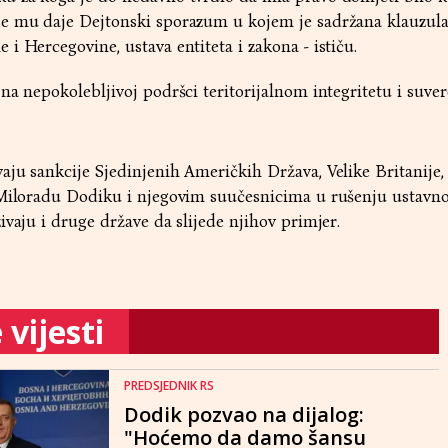
e mu daje Dejtonski sporazum u kojem je sadržana klauzula
i Hercegovine, ustava entiteta i zakona - ističu.
na nepokolebljivoj podršci teritorijalnom integritetu i suver
aju sankcije Sjedinjenih Američkih Država, Velike Britanije
 Miloradu Dodiku i njegovim suučesnicima u rušenju ustavn
ivaju i druge države da slijede njihov primjer.
vijesti
PREDSJEDNIK RS
Dodik pozvao na dijalog:
"Hoćemo da damo šansu