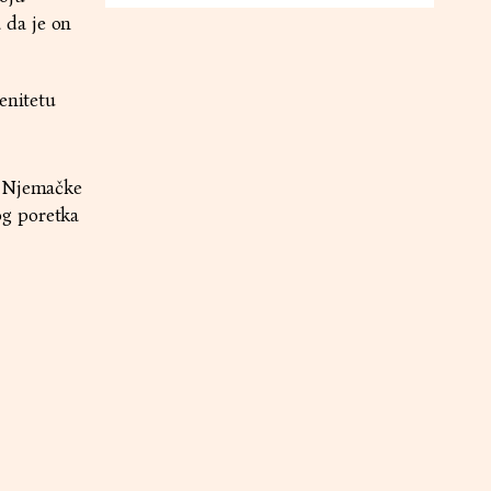
 da je on
enitetu
, Njemačke
og poretka