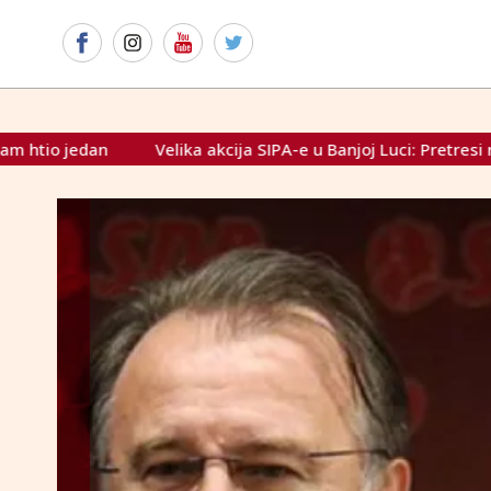
ka akcija SIPA-e u Banjoj Luci: Pretresi na nekoliko lokacija