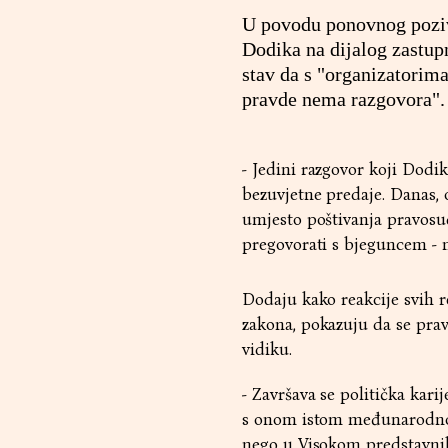
U povodu ponovnog poziv
Dodika na dijalog zastup
stav da s "organizatorima
pravde nema razgovora".
- Jedini razgovor koji Dod
bezuvjetne predaje. Danas, 
umjesto poštivanja pravosud
pregovorati s bjeguncem - 
Dodaju kako reakcije svih r
zakona, pokazuju da se prav
vidiku.
- Završava se politička kari
s onom istom međunarodnom 
nego u Visokom predstavnik