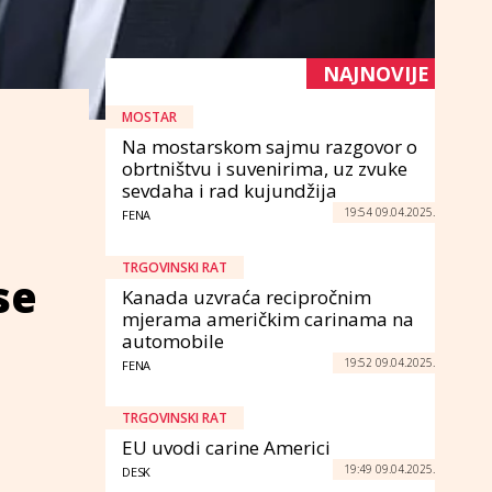
NAJNOVIJE
MOSTAR
Na mostarskom sajmu razgovor o
obrtništvu i suvenirima, uz zvuke
sevdaha i rad kujundžija
19:54 09.04.2025.
FENA
TRGOVINSKI RAT
se
Kanada uzvraća recipročnim
mjerama američkim carinama na
automobile
19:52 09.04.2025.
FENA
TRGOVINSKI RAT
EU uvodi carine Americi
19:49 09.04.2025.
DESK