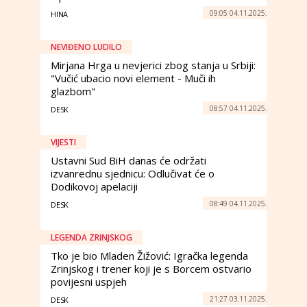
09:05 04.11.2025.
HINA
NEVIĐENO LUDILO
Mirjana Hrga u nevjerici zbog stanja u Srbiji:
"Vučić ubacio novi element - Muči ih
glazbom"
08:57 04.11.2025.
DESK
VIJESTI
Ustavni Sud BiH danas će održati
izvanrednu sjednicu: Odlučivat će o
Dodikovoj apelaciji
08:49 04.11.2025.
DESK
LEGENDA ZRINJSKOG
Tko je bio Mladen Žižović: Igračka legenda
Zrinjskog i trener koji je s Borcem ostvario
povijesni uspjeh
21:27 03.11.2025.
DESK