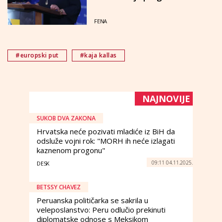
FENA
#europski put
#kaja kallas
NAJNOVIJE
SUKOB DVA ZAKONA
Hrvatska neće pozivati mladiće iz BiH da
odsluže vojni rok: "MORH ih neće izlagati
kaznenom progonu"
09:11 04.11.2025.
DESK
BETSSY CHAVEZ
Peruanska političarka se sakrila u
veleposlanstvo: Peru odlučio prekinuti
diplomatske odnose s Meksikom