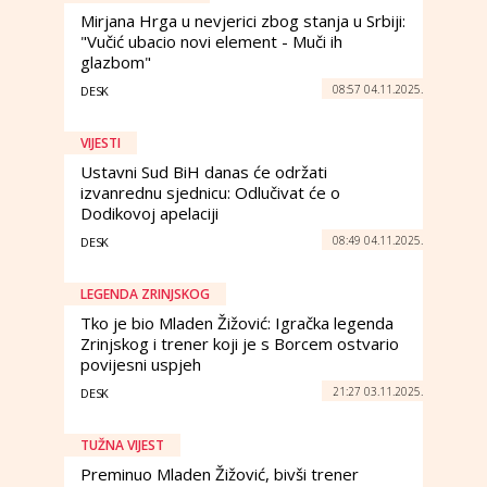
Mirjana Hrga u nevjerici zbog stanja u Srbiji:
"Vučić ubacio novi element - Muči ih
glazbom"
08:57 04.11.2025.
DESK
VIJESTI
Ustavni Sud BiH danas će održati
izvanrednu sjednicu: Odlučivat će o
Dodikovoj apelaciji
08:49 04.11.2025.
DESK
LEGENDA ZRINJSKOG
Tko je bio Mladen Žižović: Igračka legenda
Zrinjskog i trener koji je s Borcem ostvario
povijesni uspjeh
21:27 03.11.2025.
DESK
TUŽNA VIJEST
Preminuo Mladen Žižović, bivši trener