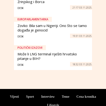
Zrinjskog i Borca
21:17 03.11.2025.
DESK
EUROPARLAMENTARKA
Zovko: Bila sam u Nigeriji. Ono što se tamo
događa je genocid
19:31 03.11.2025.
DESK
POLITIČKI IZAZOVI
Može li LNG terminal riješiti hrvatsko
pitanje u BIH?
18:32 03.11.2025.
DESK
Vijesti
Sport
Interview
Teme
Crna kronika
Lifestyle