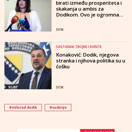
birati između prosperiteta i
skakanja u ambis za
Dodikom. Ovo je ogromna
prilika za opoziciju
DESK
SASTANAK TROJKE I KVINTE
Konaković: Dodik, njegova
stranka i njihova politika su u
ćošku
DESK
#milorad dodik
#suđenje