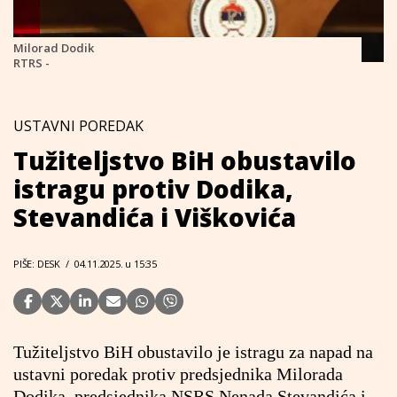
Milorad Dodik
RTRS -
USTAVNI POREDAK
Tužiteljstvo BiH obustavilo
istragu protiv Dodika,
Stevandića i Viškovića
PIŠE: DESK
/
04.11.2025. u 15:35
Tužiteljstvo BiH obustavilo je istragu za napad na
ustavni poredak protiv predsjednika Milorada
Dodika, predsjednika NSRS Nenada Stevandića i