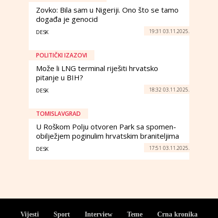
Zovko: Bila sam u Nigeriji. Ono što se tamo
događa je genocid
19:31 03.11.2025.
DESK
POLITIČKI IZAZOVI
Može li LNG terminal riješiti hrvatsko
pitanje u BIH?
18:32 03.11.2025.
DESK
TOMISLAVGRAD
U Roškom Polju otvoren Park sa spomen-
obilježjem poginulim hrvatskim braniteljima
17:51 03.11.2025.
DESK
Vijesti
Sport
Interview
Teme
Crna kronika