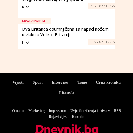
15:40 02.11.2025.
DESK
KRVAVI NAPAD
Dva Britanca osumnjičena za napad nožem
u vlaku u Velikoj Britaniji
15:27 02.11.2025.
HINA
Vijesti
Sport
Interview
Teme
Crna kronika
Lifestyle
O nama
Marketing
Impressum
Uvjeti korištenja i privacy
RSS
Dojavi vijest
Kontakt