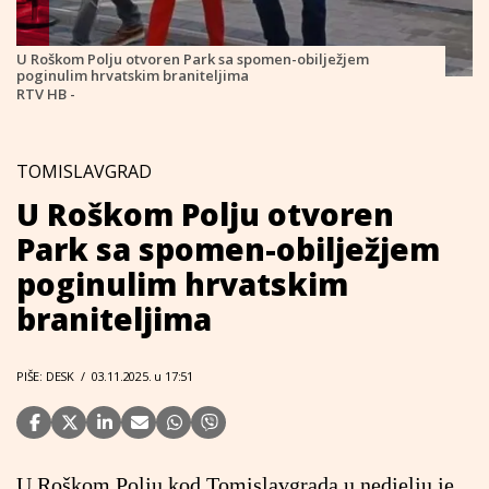
U Roškom Polju otvoren Park sa spomen-obilježjem
poginulim hrvatskim braniteljima
RTV HB -
TOMISLAVGRAD
U Roškom Polju otvoren
Park sa spomen-obilježjem
poginulim hrvatskim
braniteljima
PIŠE: DESK
/
03.11.2025. u 17:51
U Roškom Polju kod Tomislavgrada u nedjelju je