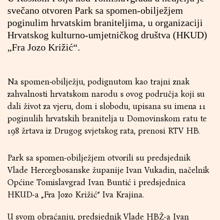
svečano otvoren Park sa spomen-obilježjem
poginulim hrvatskim braniteljima, u organizaciji
Hrvatskog kulturno-umjetničkog društva (HKUD)
„Fra Jozo Križić“.
Na spomen-obilježju, podignutom kao trajni znak
zahvalnosti hrvatskom narodu s ovog područja koji su
dali život za vjeru, dom i slobodu, upisana su imena 11
poginulih hrvatskih branitelja u Domovinskom ratu te
198 žrtava iz Drugog svjetskog rata, prenosi RTV HB.
Park sa spomen-obilježjem otvorili su predsjednik
Vlade Hercegbosanske županije Ivan Vukadin, načelnik
Općine Tomislavgrad Ivan Buntić i predsjednica
HKUD-a „Fra Jozo Križić“ Iva Krajina.
U svom obraćanju, predsjednik Vlade HBŽ-a Ivan