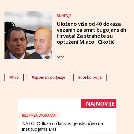
SUĐENJE
Uloženo više od 40 dokaza
vezanih za smrt bugojanskih
Hrvata! Za strahote su
optuženi Mlaćo i Cikotić
DESK
#hvo
#spomen obilježje
#roško polje
NAJNOVIJE
BEZ PREJUDICIRANJA
NATO: Odluka o članstvu je isključivo na
institucijama BiH