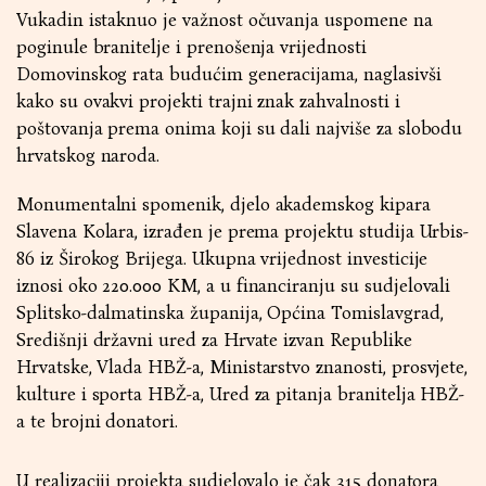
Vukadin istaknuo je važnost očuvanja uspomene na
poginule branitelje i prenošenja vrijednosti
Domovinskog rata budućim generacijama, naglasivši
kako su ovakvi projekti trajni znak zahvalnosti i
poštovanja prema onima koji su dali najviše za slobodu
hrvatskog naroda.
Monumentalni spomenik, djelo akademskog kipara
Slavena Kolara, izrađen je prema projektu studija Urbis-
86 iz Širokog Brijega. Ukupna vrijednost investicije
iznosi oko 220.000 KM, a u financiranju su sudjelovali
Splitsko-dalmatinska županija, Općina Tomislavgrad,
Središnji državni ured za Hrvate izvan Republike
Hrvatske, Vlada HBŽ-a, Ministarstvo znanosti, prosvjete,
kulture i sporta HBŽ-a, Ured za pitanja branitelja HBŽ-
a te brojni donatori.
U realizaciji projekta sudjelovalo je čak 315 donatora