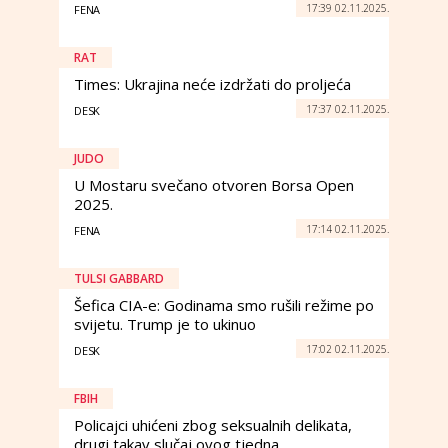
17:39 02.11.2025.
FENA
RAT
Times: Ukrajina neće izdržati do proljeća
17:37 02.11.2025.
DESK
JUDO
U Mostaru svečano otvoren Borsa Open
2025.
17:14 02.11.2025.
FENA
TULSI GABBARD
Šefica CIA-e: Godinama smo rušili režime po
svijetu. Trump je to ukinuo
17:02 02.11.2025.
DESK
FBIH
Policajci uhićeni zbog seksualnih delikata,
drugi takav slučaj ovog tjedna