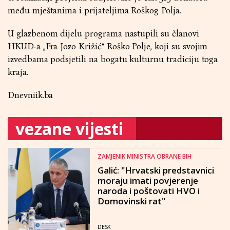
među mještanima i prijateljima Roškog Polja.
U glazbenom dijelu programa nastupili su članovi
HKUD-a „Fra Jozo Križić“ Roško Polje, koji su svojim
izvedbama podsjetili na bogatu kulturnu tradiciju toga
kraja.
Dnevniik.ba
vezane vijesti
ZAMJENIK MINISTRA OBRANE BIH
Galić: "Hrvatski predstavnici
moraju imati povjerenje
naroda i poštovati HVO i
Domovinski rat"
DESK