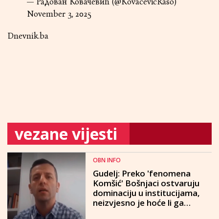
— Радован Ковачевић (@KovacevicRaso)
November 3, 2025
Dnevnik.ba
vezane vijesti
OBN INFO
Gudelj: Preko 'fenomena
Komšić' Bošnjaci ostvaruju
dominaciju u institucijama,
neizvjesno je hoće li ga
Izetbegović žrtvovati