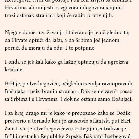
Hrvatima, ali umjesto razgovora i dogovora s njima
traži ostanak stranaca koji će raditi protiv njih.
Njegov domet uvažavanja i tolerancije je očigledno taj
da Hrvate optuži da lažu, a da Srbima još jednom
poruči da moraju da odu. I to potpuno.
I onda se još žali kako ga lažno optužuju da ugrožava
kršćane.
BiH je, po Izetbegoviću, očigledno zemlja ravnopravnih
Bošnjaka i neizabranih stranaca. Dok se ne završi posao
sa Srbima i s Hrvatima. I dok ne ostanu samo Bošnjaci.
I za kraj, drago mi je kako je prepoznao kako se Dodik
pretvorio u tornado koji je zaustavio atlantski put BiH.
Zaustavio je i Izetbegovićevu strategiju centralizacije
BiH i nestanka Republike Srpske. Baš zato Izetbegović