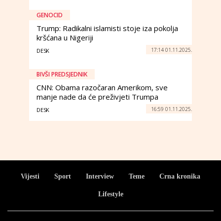
GENOCID
Trump: Radikalni islamisti stoje iza pokolja
kršćana u Nigeriji
17:14 01.11.2025.
DESK
BIVŠI PREDSJEDNIK
CNN: Obama razočaran Amerikom, sve
manje nade da će preživjeti Trumpa
16:59 01.11.2025.
DESK
Vijesti
Sport
Interview
Teme
Crna kronika
Lifestyle