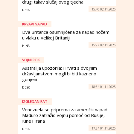
drugi takav slučaj ovog tjedna
15:40 02.11.2025.
DESK
KRVAVI NAPAD
Dva Britanca osumnjičena za napad nožem
u vlaku u Velikoj Britaniji
15:27 02.11.2025.
HINA
VOJNI ROK
Australija upozorila: Hrvati s dvojnim
državljanstvom mogli bi biti kazneno
gonjeni
18:54 01.11.2025.
DESK
IZGLEDAN RAT
Venezuela se priprema za američki napad.
Maduro zatražio vojnu pomoć od Rusije,
Kine i Irana
17:24 01.11.2025.
DESK