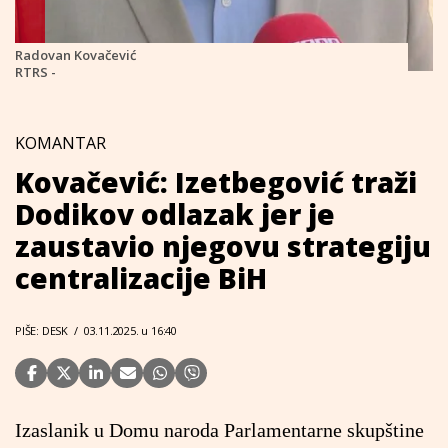
Radovan Kovačević
RTRS -
KOMANTAR
Kovačević: Izetbegović traži
Dodikov odlazak jer je
zaustavio njegovu strategiju
centralizacije BiH
PIŠE: DESK
/
03.11.2025. u 16:40
Izaslanik u Domu naroda Parlamentarne skupštine