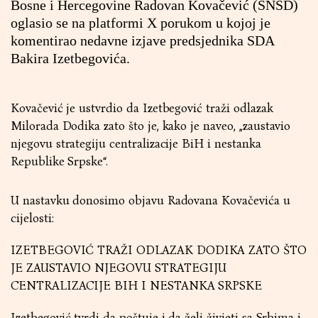
Bosne i Hercegovine Radovan Kovačević (SNSD)
oglasio se na platformi X porukom u kojoj je
komentirao nedavne izjave predsjednika SDA
Bakira Izetbegovića.
Kovačević je ustvrdio da Izetbegović traži odlazak
Milorada Dodika zato što je, kako je naveo, „zaustavio
njegovu strategiju centralizacije BiH i nestanka
Republike Srpske“.
U nastavku donosimo objavu Radovana Kovačevića u
cijelosti:
IZETBEGOVIĆ TRAŽI ODLAZAK DODIKA ZATO ŠTO
JE ZAUSTAVIO NJEGOVU STRATEGIJU
CENTRALIZACIJE BIH I NESTANKA SRPSKE
Izetbegović tvrdi da poštuje i da želi živjeti sa Srbima i