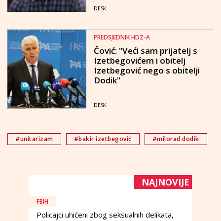
DESK
PREDSJEDNIK HDZ-A
Čović: "Veći sam prijatelj s
Izetbegovićem i obitelj
Izetbegović nego s obitelji
Dodik"
DESK
#unitarizam
#bakir izetbegović
#milorad dodik
NAJNOVIJE
FBIH
Policajci uhićeni zbog seksualnih delikata,