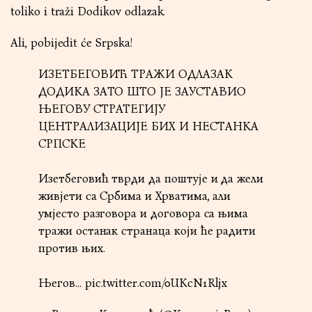
toliko i traži Dodikov odlazak.
Ali, pobijedit će Srpska!
ИЗЕТБЕГОВИЋ ТРАЖИ ОДЛАЗАК
ДОДИКА ЗАТО ШТО ЈЕ ЗАУСТАВИО
ЊЕГОВУ СТРАТЕГИЈУ
ЦЕНТРАЛИЗАЦИЈЕ БИХ И НЕСТАНКА
СРПСКЕ
Изетбеговић тврди да поштује и да жели
живјети са Србима и Хрватима, али
умјесто разговора и договора са њима
тражи останак странаца који ће радити
против њих.
Његов…
pic.twitter.com/0UKcN1Rljx