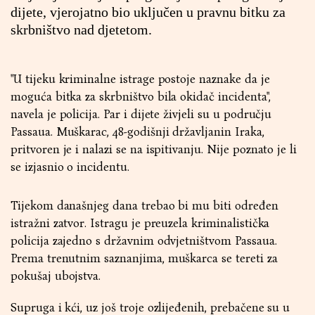
dijete, vjerojatno bio uključen u pravnu bitku za
skrbništvo nad djetetom.
"U tijeku kriminalne istrage postoje naznake da je
moguća bitka za skrbništvo bila okidač incidenta",
navela je policija. Par i dijete živjeli su u području
Passaua. Muškarac, 48-godišnji državljanin Iraka,
pritvoren je i nalazi se na ispitivanju. Nije poznato je li
se izjasnio o incidentu.
Tijekom današnjeg dana trebao bi mu biti određen
istražni zatvor. Istragu je preuzela kriminalistička
policija zajedno s državnim odvjetništvom Passaua.
Prema trenutnim saznanjima, muškarca se tereti za
pokušaj ubojstva.
Supruga i kći, uz još troje ozlijeđenih, prebačene su u