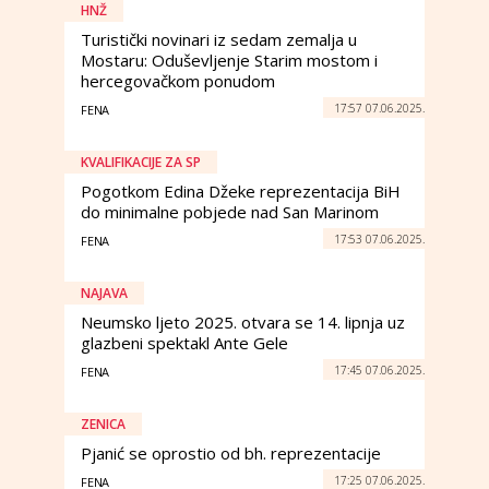
HNŽ
Turistički novinari iz sedam zemalja u
Mostaru: Oduševljenje Starim mostom i
hercegovačkom ponudom
17:57 07.06.2025.
FENA
KVALIFIKACIJE ZA SP
Pogotkom Edina Džeke reprezentacija BiH
do minimalne pobjede nad San Marinom
17:53 07.06.2025.
FENA
NAJAVA
Neumsko ljeto 2025. otvara se 14. lipnja uz
glazbeni spektakl Ante Gele
17:45 07.06.2025.
FENA
ZENICA
Pjanić se oprostio od bh. reprezentacije
17:25 07.06.2025.
FENA