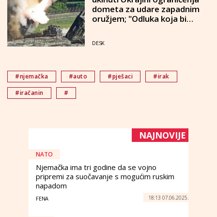
dometa za udare zapadnim
oružjem; "Odluka koja bi
mogla promijeniti rat"
DESK
#njemačka
#auto
#pješaci
#irak
#iračanin
#
NAJNOVIJE
NATO
Njemačka ima tri godine da se vojno
pripremi za suočavanje s mogućim ruskim
napadom
18:13 07.06.2025.
FENA