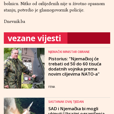
bolnicu. Nitko od ozlijeđenih nije u životno opasnom
stanju, potvrdio je glasnogovornik policije.
Dnevnik.ba
vezane vijesti
NJEMAČKI MINISTAR OBRANE
Pistorius: "Njemačkoj će
trebati od 50 do 60 tisuća
dodatnih vojnika prema
novim ciljevima NATO-a"
FENA
SASTANAK OVAJ TJEDAN
SAD i Njemačka bi mogli
ukinuti Ukrajini ograničenja