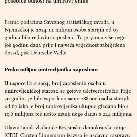
posebice odnosi na umirovljenike
Prema podacima Saveznog statističkog zavoda, u
Njemačkoj je 2024. 1,1 milijun osoba starijih od 67
godina bilo redovito zaposleno. To je 51.000 više nego
još godinu dana prije i najveća vrijednost zabilježena
dosad, piše Deutsche Welle.
Preko milijun umirovljenika zaposleno
U usporedbi s 2004., broj zaposlenih osoba u
umirovljeničkoj starosti se gotovo učetverostručio. Prije
20 godina je bilo zaposleno samo 288.000 osoba starijih
od 67 iako je broj umirovljenika ukupno gledano bio s
19,6 milijuna tek nešto manji nego danas s 21,4 milijuna.
Glavni tajnik vladajuće Kršćansko-demokratske unije
(CDU) Carsten Linnemann izazvao je nedavno raspravu