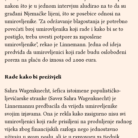
nakon što je u jednom intervjuu aludirao na to da su
građani Njemačke lijeni, što se posebice odnosi na
umirovljenike. "Za održavanje blagostanja je potrebno
povećati broj umirovljenika koji rade i kako bi se to
postiglo, treba uvesti potpore za zaposlene
umirovljenike", rekao je Linnemann. Jedna od ideja
predviđa da umirovljenici koji rade budu oslobođeni
poreza na plaću do iznosa od 2.000 eura.
Rade kako bi preživjeli
Sahra Wagenknecht, šefica istoimene populističko-
ljevičarske stranke (Savez Sahra Wagenknecht) je
Linnemannu predbacila da vrijeđa umirovljenike
svojim izjavama. Ona je rekla kako zasigurno nisu svi
umirovljenici koji rade prisiljeni na produljenje radnog
vijeka zbog financijskih razloga nego jednostavno
uživaju u svom poslu, ali je u razgovoru za tjednik