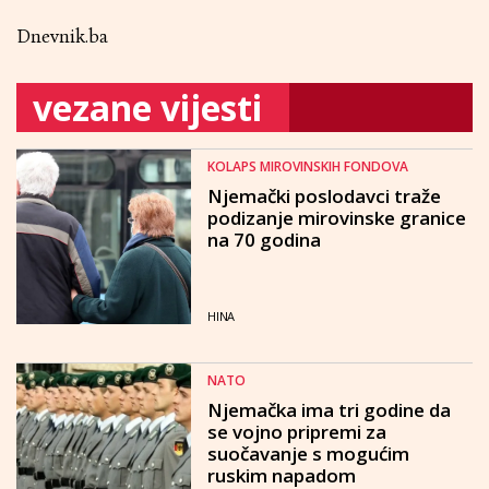
Dnevnik.ba
vezane vijesti
KOLAPS MIROVINSKIH FONDOVA
Njemački poslodavci traže
podizanje mirovinske granice
na 70 godina
HINA
NATO
Njemačka ima tri godine da
se vojno pripremi za
suočavanje s mogućim
ruskim napadom