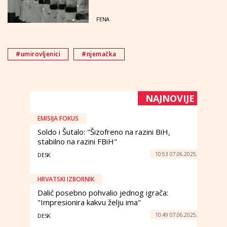
FENA
#umirovljenici
#njemačka
NAJNOVIJE
EMISIJA FOKUS
Soldo i Šutalo: "Šizofreno na razini BiH,
stabilno na razini FBiH"
10:53 07.06.2025.
DESK
HRVATSKI IZBORNIK
Dalić posebno pohvalio jednog igrača:
"Impresionira kakvu želju ima"
10:49 07.06.2025.
DESK