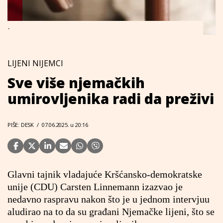
-
LIJENI NIJEMCI
Sve više njemačkih
umirovljenika radi da preživi
PIŠE: DESK
/
07.06.2025. u 20:16
Glavni tajnik vladajuće Kršćansko-demokratske
unije (CDU) Carsten Linnemann izazvao je
nedavno raspravu nakon što je u jednom intervjuu
aludirao na to da su građani Njemačke lijeni, što se