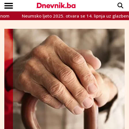
Neumsko ljeto 2025. otvara se 14. lipnja uz glazbeni spekta
Copyright © Dnevnik.ba 2023.
CRNA KRONIKA
INTERVIEW
LIFESTYLE
VIJESTI
SPORT
TEME