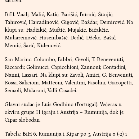
sastavu:
BiH: Vasilj; Malić, Katić, Barišić, Burnić; Šunjić,
Tahirović, Hajradinović, Gigović; Baždar, Demirović. Na
klupi su: Hadžikić, Muftić, Mujakić, Bičakčić,
Muharemović, Huseinbašić, Dedić, Džeko, Bašić,
Memić, Šarić, Kulenović.
San Marino: Colombo, Fabbri; Cevoli, T. Benevenuti,
Riccardi; Golinucci, Capicchioni, Zannoni; Contadini,
Nanni, Lazzari. Na klupi su: Zavoli, Amici, G. Benvenuti,
Rossi, Salicioni, Matteoni, Valentini, Pasolini, Giacopetti,
Sensoli, Mularoni, Valli Casadei.
Glavni sudac je Luis Godhino (Portugal). Večeras u
okviru grupe H igraju i Austrija – Rumunija, dok je
Cipar slobodan.
Tabela: BiH 6, Rumunija i Kipar po 3, Austrija 0 (-2) i