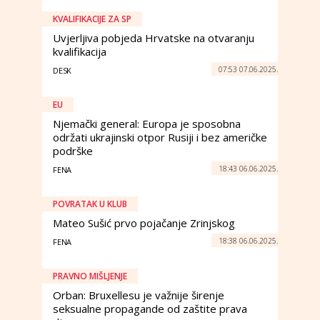
KVALIFIKACIJE ZA SP
Uvjerljiva pobjeda Hrvatske na otvaranju
kvalifikacija
07:53 07.06.2025.
DESK
EU
Njemački general: Europa je sposobna
održati ukrajinski otpor Rusiji i bez američke
podrške
18:43 06.06.2025.
FENA
POVRATAK U KLUB
Mateo Sušić prvo pojačanje Zrinjskog
18:38 06.06.2025.
FENA
PRAVNO MIŠLJENJE
Orban: Bruxellesu je važnije širenje
seksualne propagande od zaštite prava