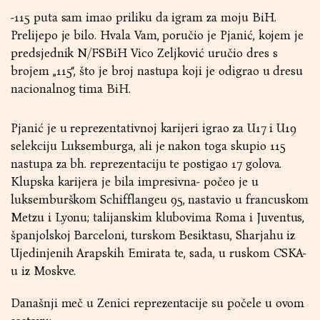
-115 puta sam imao priliku da igram za moju BiH.
Prelijepo je bilo. Hvala Vam, poručio je Pjanić, kojem je
predsjednik N/FSBiH Vico Zeljković uručio dres s
brojem „115“, što je broj nastupa koji je odigrao u dresu
nacionalnog tima BiH.
Pjanić je u reprezentativnoj karijeri igrao za U17 i U19
selekciju Luksemburga, ali je nakon toga skupio 115
nastupa za bh. reprezentaciju te postigao 17 golova.
Klupska karijera je bila impresivna- počeo je u
luksemburškom Schifflangeu 95, nastavio u francuskom
Metzu i Lyonu; talijanskim klubovima Roma i Juventus,
španjolskoj Barceloni, turskom Besiktasu, Sharjahu iz
Ujedinjenih Arapskih Emirata te, sada, u ruskom CSKA-
u iz Moskve.
Današnji meč u Zenici reprezentacije su počele u ovom