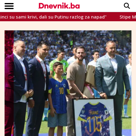
ami krivi, dali su Putinu razlog za napad"
Stipe Miočić: "
Copyright © Dnevnik.ba 2023.
CRNA KRONIKA
INTERVIEW
LIFESTYLE
VIJESTI
SPORT
TEME