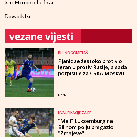
San Marino 0 bodova.
Dnevnik.ba
vezane vijesti
BH. NOGOMETAŠ
Pjanić se žestoko protivio
igranju protiv Rusije, a sada
potpisuje za CSKA Moskvu
DESK
KVALIFIKACIJE ZA EP
"Mali" Luksemburg na
Bilinom polju pregazio
"Zmajeve"