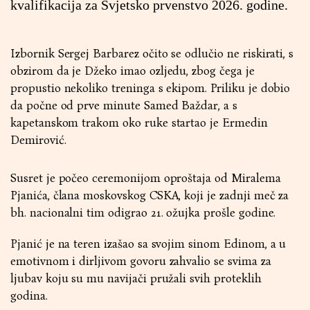
kvalifikacija za Svjetsko prvenstvo 2026. godine.
Izbornik Sergej Barbarez očito se odlučio ne riskirati, s
obzirom da je Džeko imao ozljedu, zbog čega je
propustio nekoliko treninga s ekipom. Priliku je dobio
da počne od prve minute Samed Baždar, a s
kapetanskom trakom oko ruke startao je Ermedin
Demirović.
Susret je počeo ceremonijom oproštaja od Miralema
Pjanića, člana moskovskog CSKA, koji je zadnji meč za
bh. nacionalni tim odigrao 21. ožujka prošle godine.
Pjanić je na teren izašao sa svojim sinom Edinom, a u
emotivnom i dirljivom govoru zahvalio se svima za
ljubav koju su mu navijači pružali svih proteklih
godina.