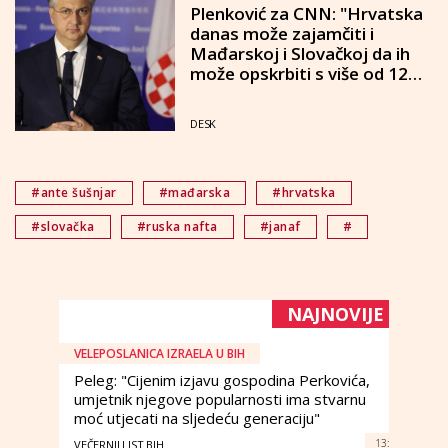
Plenković za CNN: "Hrvatska
danas može zajamčiti i
Mađarskoj i Slovačkoj da ih
može opskrbiti s više od 12
milijuna tona nafte"
DESK
#ante šušnjar
#mađarska
#hrvatska
#slovačka
#ruska nafta
#janaf
#
NAJNOVIJE
VELEPOSLANICA IZRAELA U BIH
Peleg: "Cijenim izjavu gospodina Perkovića,
umjetnik njegove popularnosti ima stvarnu
moć utjecati na sljedeću generaciju"
13:
VEČERNJI LIST BIH