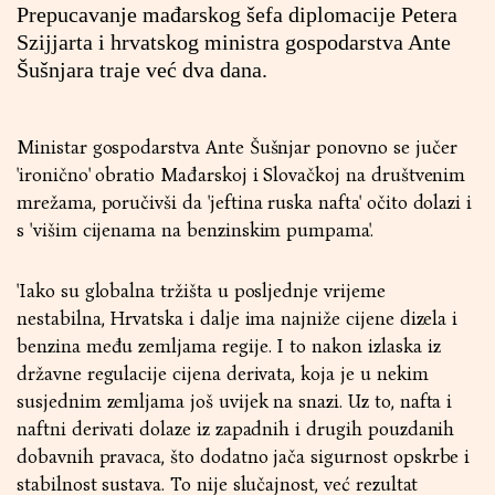
Prepucavanje mađarskog šefa diplomacije Petera
Szijjarta i hrvatskog ministra gospodarstva Ante
Šušnjara traje već dva dana.
Ministar gospodarstva Ante Šušnjar ponovno se jučer
'ironično' obratio Mađarskoj i Slovačkoj na društvenim
mrežama, poručivši da 'jeftina ruska nafta' očito dolazi i
s 'višim cijenama na benzinskim pumpama'.
'Iako su globalna tržišta u posljednje vrijeme
nestabilna, Hrvatska i dalje ima najniže cijene dizela i
benzina među zemljama regije. I to nakon izlaska iz
državne regulacije cijena derivata, koja je u nekim
susjednim zemljama još uvijek na snazi. Uz to, nafta i
naftni derivati dolaze iz zapadnih i drugih pouzdanih
dobavnih pravaca, što dodatno jača sigurnost opskrbe i
stabilnost sustava. To nije slučajnost, već rezultat