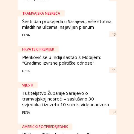
TRAMVAJSKA NESREĆA
Šesti dan prosvjeda u Sarajevu, više stotina
mladih na ulicama, najavljen plenum
13:
FENA
HRVATSKI PREMIJER
Plenković se u Indiji sastao s Modijem:
"Gradimo izvrsne političke odnose"
11:
DESK
VIJESTI
Tužiteljstvo Županije Sarajevo o
tramvajskoj nesreći – saslušano 30
svjedoka i izuzeto 10 snimki videonadzora
10:
FENA
AMERIČKI POTPREDSJEDNIK