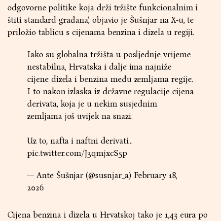
odgovorne politike koja drži tržište funkcionalnim i
štiti standard građana', objavio je Šušnjar na X-u, te
priložio tablicu s cijenama benzina i dizela u regiji.
Iako su globalna tržišta u posljednje vrijeme
nestabilna, Hrvatska i dalje ima najniže
cijene dizela i benzina među zemljama regije.
I to nakon izlaska iz državne regulacije cijena
derivata, koja je u nekim susjednim
zemljama još uvijek na snazi.
Uz to, nafta i naftni derivati…
pic.twitter.com/J3qmjxcS5p
— Ante Šušnjar (@susnjar_a)
February 18,
2026
Cijena benzina i dizela u Hrvatskoj tako je 1,43 eura po