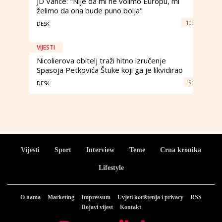
JD Vance: "Nije da mi ne volimo Europu, mi
želimo da ona bude puno bolja"
10:
DESK
VIJESTI
Nicolierova obitelj traži hitno izručenje
Spasoja Petkovića Štuke koji ga je likvidirao
9:
DESK
Vijesti
Sport
Interview
Teme
Crna kronika
Lifestyle
O nama
Marketing
Impressum
Uvjeti korištenja i privacy
RSS
Dojavi vijest
Kontakt