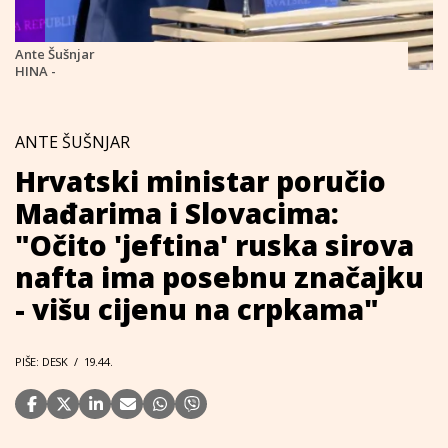
Ante Šušnjar
HINA -
ANTE ŠUŠNJAR
Hrvatski ministar poručio
Mađarima i Slovacima:
"Očito 'jeftina' ruska sirova
nafta ima posebnu značajku
- višu cijenu na crpkama"
PIŠE: DESK
/
19.44.