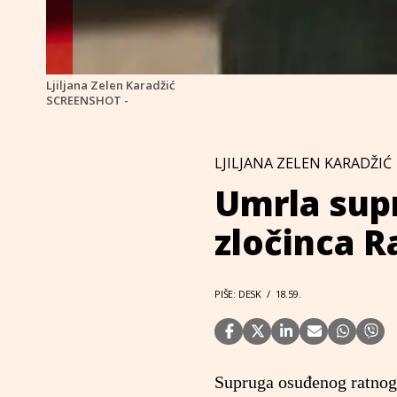
Ljiljana Zelen Karadžić
SCREENSHOT -
LJILJANA ZELEN KARADŽIĆ
Umrla sup
zločinca 
PIŠE: DESK
/
18.59.
Supruga osuđenog ratnog 