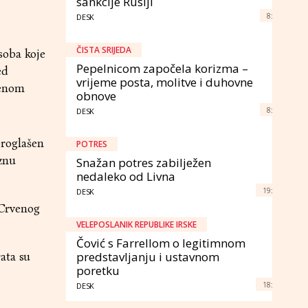
sankcije Rusiji
8:
DESK
ČISTA SRIJEDA
soba koje
Pepelnicom započela korizma –
ed
vrijeme posta, molitve i duhovne
nenom
obnove
8:
DESK
proglašen
POTRES
aznu
Snažan potres zabilježen
nedaleko od Livna
19:
DESK
e Crvenog
VELEPOSLANIK REPUBLIKE IRSKE
Čović s Farrellom o legitimnom
predstavljanju i ustavnom
ata su
poretku
18:
DESK