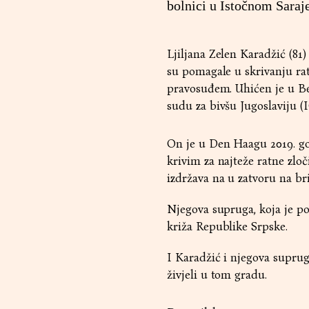
bolnici u Istočnom Saraje
Ljiljana Zelen Karadžić (8
su pomagale u skrivanju ra
pravosuđem. Uhićen je u 
sudu za bivšu Jugoslaviju (
On je u Den Haagu 2019. go
krivim za najteže ratne zlo
izdržava na u zatvoru na b
Njegova supruga, koja je po 
križa Republike Srpske.
I Karadžić i njegova suprug
živjeli u tom gradu.