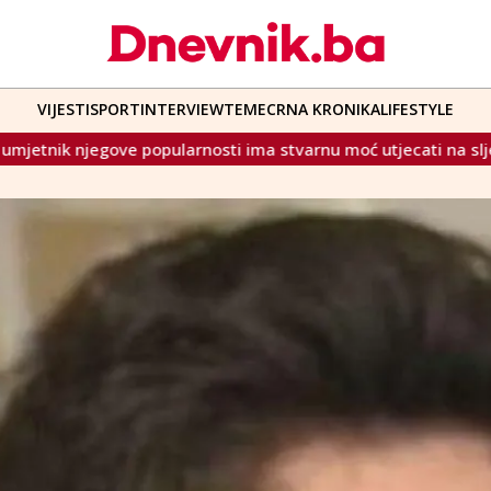
VIJESTI
SPORT
INTERVIEW
TEME
CRNA KRONIKA
LIFESTYLE
arnosti ima stvarnu moć utjecati na sljedeću generaciju"