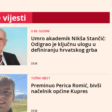
vijesti
U 88. GODINI
Umro akademik Nikša Stančić:
Odigrao je ključnu ulogu u
definiranju hrvatskog grba
DESK
TUŽNA VIJEST
Preminuo Perica Romić, bivši
načelnik općine Kupres
DESK