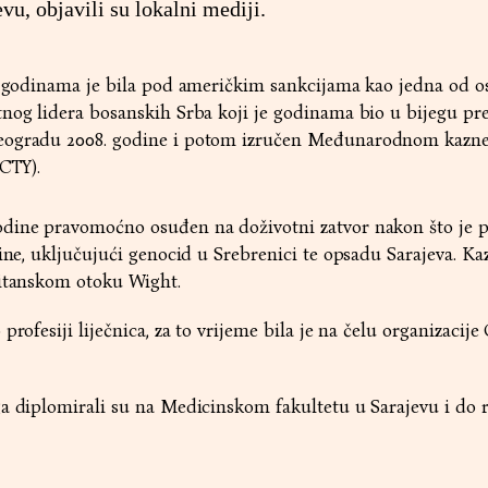
vu, objavili su lokalni mediji.
1) godinama je bila pod američkim sankcijama kao jedna od o
tnog lidera bosanskih Srba koji je godinama bio u bijegu pr
Beogradu 2008. godine i potom izručen Međunarodnom kaz
ICTY).
dine pravomoćno osuđen na doživotni zatvor nakon što je 
čine, uključujući genocid u Srebrenici te opsadu Sarajeva. K
ritanskom otoku Wight.
profesiji liječnica, za to vrijeme bila je na čelu organizacij
a diplomirali su na Medicinskom fakultetu u Sarajevu i do r