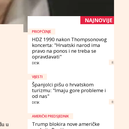
NAJNOVIJE
PRIOPĆENJE
HDZ 1990 nakon Thompsonovog
koncerta: "Hrvatski narod ima
pravo na ponos i ne treba se
opravdavati"
8:
DESK
VIJESTI
Španjolci pišu o hrvatskom
turizmu: "Imaju gore probleme i
od nas"
8:
DESK
AMERIČKI PREDSJEDNIK
Trump blokira nove američke
du u