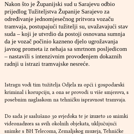
Nakon što je Županijski sud u Sarajevu odbio
prijedlog Tužiteljstva Županije Sarajevo za
određivanje jednomjesečnog pritvora vozaču
tramvaja, postupajući tužitelji su, uvažavajući stav
suda – koji je utvrdio da postoji osnovana sumnja
da je vozač počinio kazneno djelo ugrožavanja
javnog prometa iz nehaja sa smrtnom posljedicom
– nastavili s intenzivnim provođenjem dokaznih
radnji u istrazi tramvajske nesreće.
Istragu vodi tim tužitelja Odjela za opći i gospodarski
kriminal i korupciju, a ona se provodi u više smjerova, s
posebnim naglaskom na tehničku ispravnost tramvaja.
Do sada je saslušano 30 svjedoka te je izuzeto 10 snimki
videonadzora sa svih okolnih objekata, uključujući
snimke s BH Telecoma, Zemaljskog muzeja, Tehničke