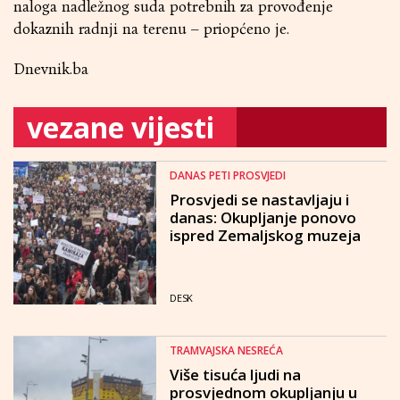
naloga nadležnog suda potrebnih za provođenje
dokaznih radnji na terenu – priopćeno je.
Dnevnik.ba
vezane vijesti
DANAS PETI PROSVJEDI
Prosvjedi se nastavljaju i
danas: Okupljanje ponovo
ispred Zemaljskog muzeja
DESK
TRAMVAJSKA NESREĆA
Više tisuća ljudi na
prosvjednom okupljanju u