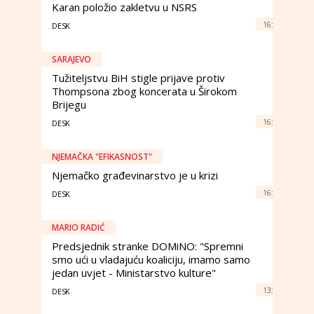
Karan položio zakletvu u NSRS
16:
DESK
SARAJEVO
Tužiteljstvu BiH stigle prijave protiv
Thompsona zbog koncerata u Širokom
Brijegu
16:
DESK
NJEMAČKA "EFIKASNOST"
Njemačko građevinarstvo je u krizi
16:
DESK
MARIO RADIĆ
Predsjednik stranke DOMiNO: "Spremni
smo ući u vladajuću koaliciju, imamo samo
jedan uvjet - Ministarstvo kulture"
13:
DESK