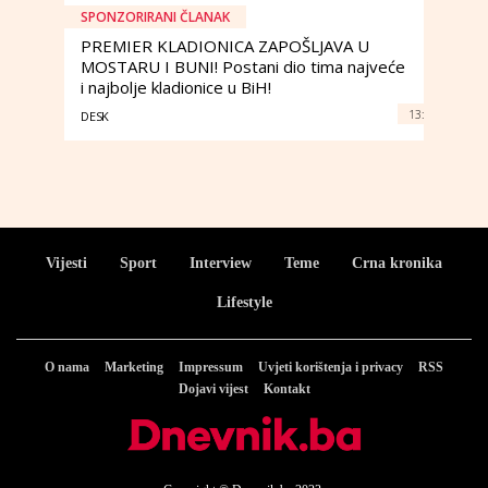
SPONZORIRANI ČLANAK
PREMIER KLADIONICA ZAPOŠLJAVA U
MOSTARU I BUNI! Postani dio tima najveće
i najbolje kladionice u BiH!
13:
DESK
Vijesti
Sport
Interview
Teme
Crna kronika
Lifestyle
O nama
Marketing
Impressum
Uvjeti korištenja i privacy
RSS
Dojavi vijest
Kontakt