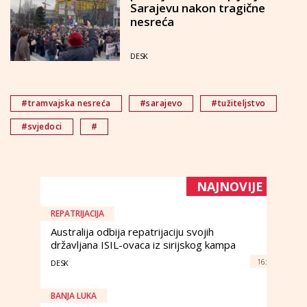
Sarajevu nakon tragične
nesreća
DESK
#tramvajska nesreća
#sarajevo
#tužiteljstvo
#svjedoci
#
NAJNOVIJE
REPATRIJACIJA
Australija odbija repatrijaciju svojih
državljana ISIL-ovaca iz sirijskog kampa
16:
DESK
BANJA LUKA