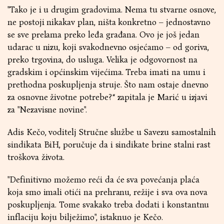
"Tako je i u drugim gradovima. Nema tu stvarne osnove,
ne postoji nikakav plan, ništa konkretno – jednostavno
se sve prelama preko leđa građana. Ovo je još jedan
udarac u nizu, koji svakodnevno osjećamo – od goriva,
preko trgovina, do usluga. Velika je odgovornost na
gradskim i općinskim vijećima. Treba imati na umu i
prethodna poskupljenja struje. Što nam ostaje dnevno
za osnovne životne potrebe?“ zapitala je Marić u izjavi
za "Nezavisne novine".
Adis Kečo, voditelj Stručne službe u Savezu samostalnih
sindikata BiH, poručuje da i sindikate brine stalni rast
troškova života.
"Definitivno možemo reći da će sva povećanja plaća
koja smo imali otići na prehranu, režije i sva ova nova
poskupljenja. Tome svakako treba dodati i konstantnu
inflaciju koju bilježimo", istaknuo je Kečo.