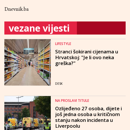
Dnevnik.ba
vezane vijesti
LIFESTYLE
Stranci šokirani cijenama u
Hrvatskoj: "Je li ovo neka
greška?"
DESK
NA PROSLAVI TITULE
Ozlijeđeno 27 osoba, dijete i
još jedna osoba u kritičnom
stanju nakon incidenta u
Liverpoolu