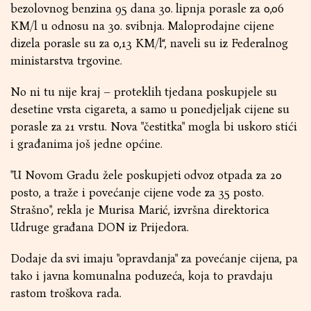
bezolovnog benzina 95 dana 30. lipnja porasle za 0,06
KM/l u odnosu na 30. svibnja. Maloprodajne cijene
dizela porasle su za 0,13 KM/l“, naveli su iz Federalnog
ministarstva trgovine.
No ni tu nije kraj – proteklih tjedana poskupjele su
desetine vrsta cigareta, a samo u ponedjeljak cijene su
porasle za 21 vrstu. Nova "čestitka" mogla bi uskoro stići
i građanima još jedne općine.
"U Novom Gradu žele poskupjeti odvoz otpada za 20
posto, a traže i povećanje cijene vode za 35 posto.
Strašno", rekla je Murisa Marić, izvršna direktorica
Udruge građana DON iz Prijedora.
Dodaje da svi imaju "opravdanja" za povećanje cijena, pa
tako i javna komunalna poduzeća, koja to pravdaju
rastom troškova rada.