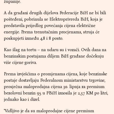
županije.
A da građani drugih dijelova Federacije BiH ne bi bili
pošteđeni, pobrinula se Elektroprivreda BiH, koja je
predstavila prijedlog povećanja cijena električne
energije. Prema trenutačnim procjenama, struja će
poskupjeti između 4,8 i 8 posto.
Kao šlag na tortu – na udaru su i vozači. Ovih dana na
benzinskim postajama diljem BiH građane dočekuju
više cijene goriva.
Prema izvješćima o promjenama cijena, koje benzinske
postaje dostavljaju Federalnom ministarstvu trgovine,
prosječna maloprodajna cijena 30. lipnja za premium
bezolovni benzin 95 u FBiH iznosila je 2,37 KM po litri,
jednako kao i dizel.
"Vidljivo je da su maloprodajne cijene premium