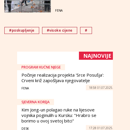
FENA
#poskupljenje
#visoke cijene
#
NAJNOVIJE
PROGRAM KUĆNE NJEGE
Počinje realizacija projekta 'Srce Posušja':
Crveni križ zapošljava njegovatelje
18:58 01.07.2025.
FENA
SJEVERNA KOREJA
Kim Jong-un polagao ruke na lijesove
vojnika poginulih u Kursku: "Hrabro se
borimo u ovoj svetoj bitci"
17:28 01.07.2025.
DESK