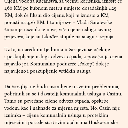
Cijena vode za kućanstva, za većinu korisnika, iznosit će
1,66 KM po kubnom metru umjesto dosadašnjih 1,25
KM, dok će fiksni dio cijene, koji je iznosio 2 KM,
porasti na 3,26 KM. I to nije sve – Vlada Sarajevske
županije usvojila je nove, više cijene usluga javnog
prijevoza, koje su također stupile na snagu 1. srpnja.
Uz to, u narednim tjednima u Sarajevu se očekuje
i poskupljenje usluga odvoza otpada, a povećanje cijena
najavilo je i Komunalno poduzeće „Pokop“, dok je
najavljeno i poskupljenje vrtićkih usluga.
Da Sarajlije ne budu usamljene u svojim problemima,
pobrinuli su se i davatelji komunalnih usluga u Cazinu.
Tamo su povećane cijene odvoza otpada, opskrbe
vodom, kao i naknade za mjerna mjesta. No, Cazin nije
iznimka – cijene komunalnih usluga u proteklim
mjesecima porasle su u svim općinama Unsko-sanske