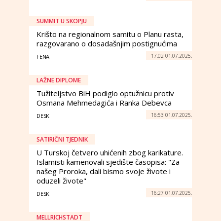
SUMMIT U SKOPJU
Krišto na regionalnom samitu o Planu rasta,
razgovarano o dosadašnjim postignućima
17:02 01.07.2025.
FENA
LAŽNE DIPLOME
Tužiteljstvo BiH podiglo optužnicu protiv
Osmana Mehmedagića i Ranka Debevca
16:53 01.07.2025.
DESK
SATIRIČNI TJEDNIK
U Turskoj četvero uhićenih zbog karikature.
Islamisti kamenovali sjedište časopisa: "Za
našeg Proroka, dali bismo svoje živote i
oduzeli živote"
16:27 01.07.2025.
DESK
MELLRICHSTADT