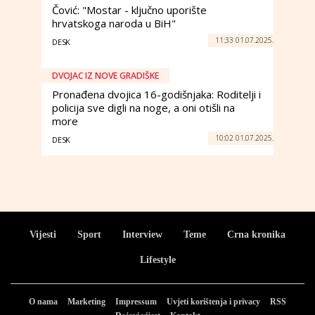
Čović: "Mostar - ključno uporište
hrvatskoga naroda u BiH"
11:33 01.07.2025.
DESK
DVOJAC IZ NOVE GRADIŠKE
Pronađena dvojica 16-godišnjaka: Roditelji i
policija sve digli na noge, a oni otišli na
more
10:02 01.07.2025.
DESK
Vijesti
Sport
Interview
Teme
Crna kronika
Lifestyle
O nama
Marketing
Impressum
Uvjeti korištenja i privacy
RSS