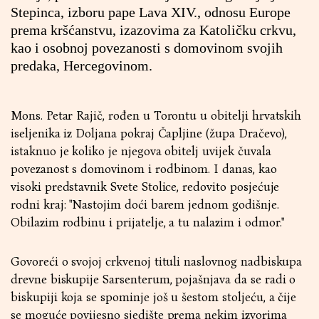
Stepinca, izboru pape Lava XIV., odnosu Europe
prema kršćanstvu, izazovima za Katoličku crkvu,
kao i osobnoj povezanosti s domovinom svojih
predaka, Hercegovinom.
Mons. Petar Rajič, rođen u Torontu u obitelji hrvatskih
iseljenika iz Doljana pokraj Čapljine (župa Dračevo),
istaknuo je koliko je njegova obitelj uvijek čuvala
povezanost s domovinom i rodbinom. I danas, kao
visoki predstavnik Svete Stolice, redovito posjećuje
rodni kraj: "Nastojim doći barem jednom godišnje.
Obilazim rodbinu i prijatelje, a tu nalazim i odmor."
Govoreći o svojoj crkvenoj tituli naslovnog nadbiskupa
drevne biskupije Sarsenterum, pojašnjava da se radi o
biskupiji koja se spominje još u šestom stoljeću, a čije
se moguće povijesno sjedište prema nekim izvorima