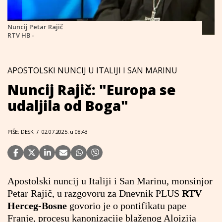
Nuncij Petar Rajič
RTV HB -
APOSTOLSKI NUNCIJ U ITALIJI I SAN MARINU
Nuncij Rajič: "Europa se
udaljila od Boga"
PIŠE: DESK
/
02.07.2025. u 08:43
Apostolski nuncij u Italiji i San Marinu, monsinjor
Petar Rajič, u razgovoru za Dnevnik PLUS
RTV
Herceg-Bosne
govorio je o pontifikatu pape
Franje, procesu kanonizacije blaženog Alojzija