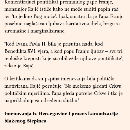
Komentirajući pontifikat preminulog pape Franje,
monsinjor Rajič ističe kako ne može suditi papin rad
jer "to jedino Bog može". Ipak, smatra da je Papa Franjo
posebno naglašavao ljubav i karitativna djela, brigu za
siromašne i marginalizirane.
"Kod Ivana Pavla II. bila je prisutna nada, kod
Benedikta XVI. vjera, a kod pape Franje ljubav – sve tri
teološke kreposti koje su obilježile njihove pontifikate",
rekao je Rajič.
O kritikama da su papina imenovanja bila politički
motivirana, Rajič poručuje: "Ne možemo gledati Crkvu
političkim mjerilima. Papa gleda potrebe Crkve i tko je
najprikladniji za određenu službu."
Imenovanja iz Hercegovine i proces kanonizacije
blaženog Stepinca