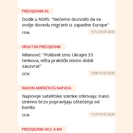
PREDSJEDNIK RS
Dodik u NSRS: "Nećemo dozvoliti da se
ovdje dovedu migranti iz zapadne Europe"
13:12 01.07.2025.
FENA
HRVATSKI PREDSJEDNIK
Milanović: "Poklonili smo Ukrajini 35
tenkova, ništa praktički nismo dobili
zauzvrat"
13:06 01.07.2025.
DESK
NAKON AMERIČKOG NAPADA
Najnovije satelitske snimke otkrivaju: Iranci
iznimno brzo popravljaju oštećenja od
bombi
11:37 01.07.2025.
DESK
PREDSJEDNIK HDZ-A BIH