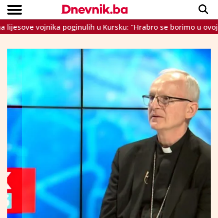
nika poginulih u Kursku: "Hrabro se borimo u ovoj svetoj bitci"
Copyright © Dnevnik.ba 2023.
CRNA KRONIKA
INTERVIEW
LIFESTYLE
VIJESTI
SPORT
TEME