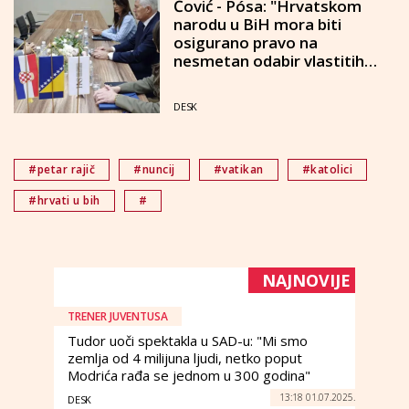
Čović - Pósa: "Hrvatskom
narodu u BiH mora biti
osigurano pravo na
nesmetan odabir vlastitih
predstavnika"
DESK
#petar rajič
#nuncij
#vatikan
#katolici
#hrvati u bih
#
NAJNOVIJE
TRENER JUVENTUSA
Tudor uoči spektakla u SAD-u: "Mi smo
zemlja od 4 milijuna ljudi, netko poput
Modrića rađa se jednom u 300 godina"
13:18 01.07.2025.
DESK