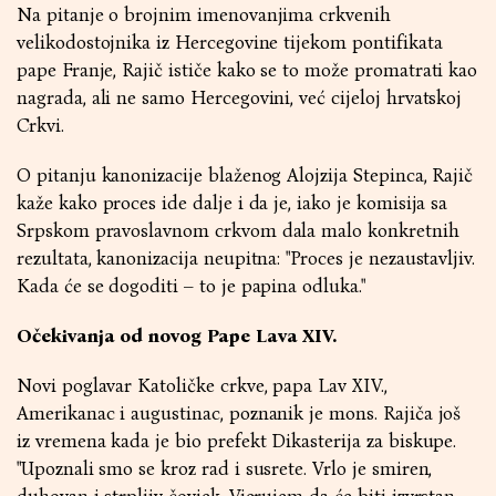
Na pitanje o brojnim imenovanjima crkvenih
velikodostojnika iz Hercegovine tijekom pontifikata
pape Franje, Rajič ističe kako se to može promatrati kao
nagrada, ali ne samo Hercegovini, već cijeloj hrvatskoj
Crkvi.
O pitanju kanonizacije blaženog Alojzija Stepinca, Rajič
kaže kako proces ide dalje i da je, iako je komisija sa
Srpskom pravoslavnom crkvom dala malo konkretnih
rezultata, kanonizacija neupitna: "Proces je nezaustavljiv.
Kada će se dogoditi – to je papina odluka."
Očekivanja od novog Pape Lava XIV.
Novi poglavar Katoličke crkve, papa Lav XIV.,
Amerikanac i augustinac, poznanik je mons. Rajiča još
iz vremena kada je bio prefekt Dikasterija za biskupe.
"Upoznali smo se kroz rad i susrete. Vrlo je smiren,