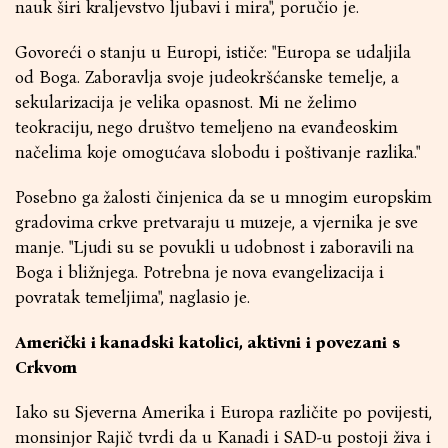
nauk širi kraljevstvo ljubavi i mira", poručio je.
Govoreći o stanju u Europi, ističe: "Europa se udaljila
od Boga. Zaboravlja svoje judeokršćanske temelje, a
sekularizacija je velika opasnost. Mi ne želimo
teokraciju, nego društvo temeljeno na evanđeoskim
načelima koje omogućava slobodu i poštivanje razlika."
Posebno ga žalosti činjenica da se u mnogim europskim
gradovima crkve pretvaraju u muzeje, a vjernika je sve
manje. "Ljudi su se povukli u udobnost i zaboravili na
Boga i bližnjega. Potrebna je nova evangelizacija i
povratak temeljima", naglasio je.
Američki i kanadski katolici, aktivni i povezani s
Crkvom
Iako su Sjeverna Amerika i Europa različite po povijesti,
monsinjor Rajič tvrdi da u Kanadi i SAD-u postoji živa i