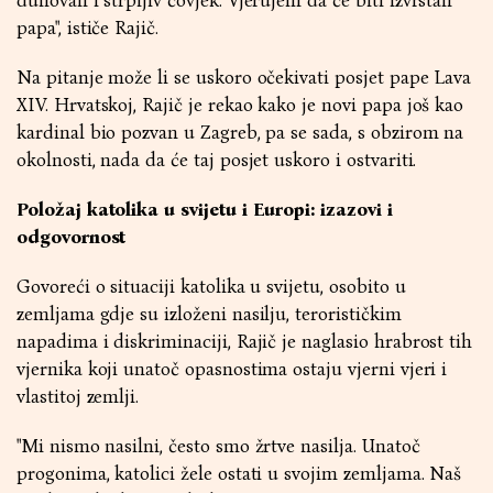
duhovan i strpljiv čovjek. Vjerujem da će biti izvrstan
papa", ističe Rajič.
Na pitanje može li se uskoro očekivati posjet pape Lava
XIV. Hrvatskoj, Rajič je rekao kako je novi papa još kao
kardinal bio pozvan u Zagreb, pa se sada, s obzirom na
okolnosti, nada da će taj posjet uskoro i ostvariti.
Položaj katolika u svijetu i Europi: izazovi i
odgovornost
Govoreći o situaciji katolika u svijetu, osobito u
zemljama gdje su izloženi nasilju, terorističkim
napadima i diskriminaciji, Rajič je naglasio hrabrost tih
vjernika koji unatoč opasnostima ostaju vjerni vjeri i
vlastitoj zemlji.
"Mi nismo nasilni, često smo žrtve nasilja. Unatoč
progonima, katolici žele ostati u svojim zemljama. Naš