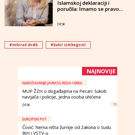
Islamskoj deklaraciji i
poručila: Imamo se pravo
braniti od sarajevske mržnje
DESK
#milorad dodik
#bakir izetbegović
NAJNOVIJE
NARUŠAVANJE JAVNOG REDA I MIRA
MUP ŽZH o događajima na Pecari: Sukob
navijača i policije, jedna osoba uhićena
19:
DESK
EUROPSKI PUT
Čović: Nema ništa žurnije od Zakona o Sudu
BiH i VSTV-u