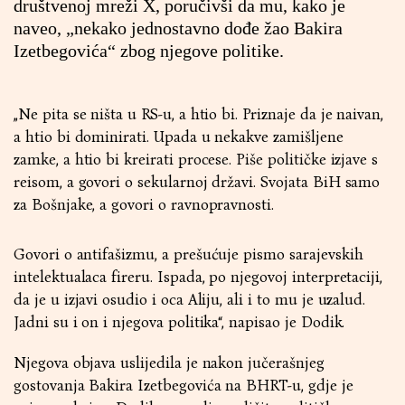
društvenoj mreži X, poručivši da mu, kako je
naveo, „nekako jednostavno dođe žao Bakira
Izetbegovića“ zbog njegove politike.
„Ne pita se ništa u RS-u, a htio bi. Priznaje da je naivan,
a htio bi dominirati. Upada u nekakve zamišljene
zamke, a htio bi kreirati procese. Piše političke izjave s
reisom, a govori o sekularnoj državi. Svojata BiH samo
za Bošnjake, a govori o ravnopravnosti.
Govori o antifašizmu, a prešućuje pismo sarajevskih
intelektualaca fireru. Ispada, po njegovoj interpretaciji,
da je u izjavi osudio i oca Aliju, ali i to mu je uzalud.
Jadni su i on i njegova politika“, napisao je Dodik.
Njegova objava uslijedila je nakon jučerašnjeg
gostovanja Bakira Izetbegovića na BHRT-u, gdje je