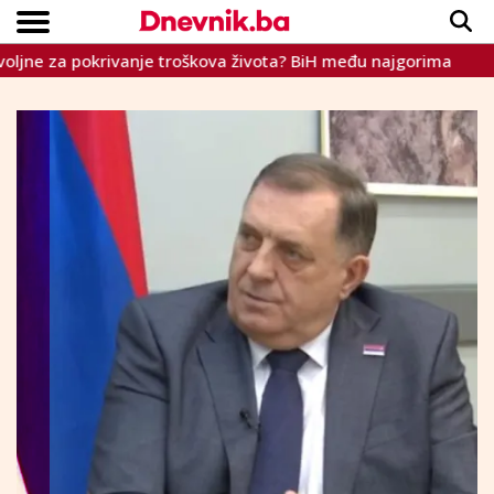
 za pokrivanje troškova života? BiH među najgorima
U Poto
Copyright © Dnevnik.ba 2023.
CRNA KRONIKA
INTERVIEW
LIFESTYLE
VIJESTI
SPORT
TEME