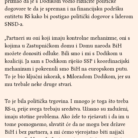
priznao da je s Dodikom vodio različite političke
dogovore te da je spreman i na financijsku podršku
entitetu RS kako bi postigao politički dogovor s liderom
SNSD-a.
„Partneri su oni koji imaju kontrolne mehanizme, oni s
kojima u Zastupničkom domu i Domu naroda BiH
možete donositi odluke. Bili smo i mi s Dodikom u
koaliciji. Ja sam s Dodikom riješio SSP i koordinacijski
mehanizam i pokrenuli smo BiH na europskom putu.
To je bio ključni iskorak, s Miloradom Dodikom, jer su
mu trebale neke druge stvari.
To je bila politička trgovina. I mnogo je toga što treba
RS-u, prije svega trebaju sredstva. Užasno su zaduženi,
imaju stotine problema. Ako žele to rješavati i da im u
tome pomognemo, shvatit će da ne mogu bez države
BiH i bez partnera, a mi ćemo vjerojatno biti najjači