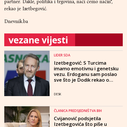
partner. Dakle, politika i trgovina, naći ćemo način“,
rekao je Izetbegović.
Dnevnik.ba
vezane vijesti
LIDER SDA
Izetbegović: S Turcima
imamo emotivnu i genetsku
vezu. Erdoganu sam poslao
sve što je Dodik rekao o
muslimanima u BiH i Turcima
DESK
ČLANICA PREDSJEDNIŠTVA BIH
Cvijanović podsjetila
Izetbegovića što piše u