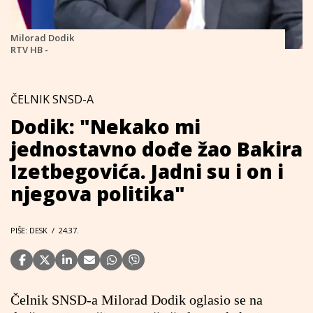
Milorad Dodik
RTV HB -
ČELNIK SNSD-A
Dodik: "Nekako mi
jednostavno dođe žao Bakira
Izetbegovića. Jadni su i on i
njegova politika"
PIŠE: DESK
/
24.37.
Čelnik SNSD-a Milorad Dodik oglasio se na