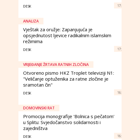
17:
DESK
ANALIZA
Vještak za oružje: Zapanjujuća je
opsjednutost ljevice radikalnim islamskim
režimima
17:
DESK
VRIJEĐANJE ŽRTAVA RATNIH ZLOČINA
Otvoreno pismo HKZ Troplet televiziji N1:
"Veličanje optuženika za ratne zločine je
sramotan čin"
16:
DESK
DOMOVINSKI RAT
Promocija monografije 'Bolnica s pečatom'
u Splitu: Svjedočanstvo solidarnosti i
zajedništva
16:
DESK