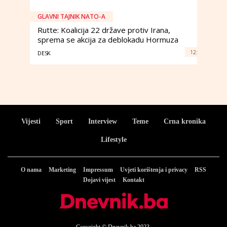
GLAVNI TAJNIK NATO-A
Rutte: Koalicija 22 države protiv Irana,
sprema se akcija za deblokadu Hormuza
12:
DESK
Vijesti
Sport
Interview
Teme
Crna kronika
Lifestyle
O nama
Marketing
Impressum
Uvjeti korištenja i privacy
RSS
Dojavi vijest
Kontakt
Copyright © Dnevnik.ba 2023.