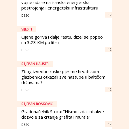
vojne udare na iranska energetska
postrojenja i energetsku infrastrukturu
12:
DESK
VIJESTI
Cijene goriva i dalje rastu, dizel se popeo
na 3,23 KM po litru
12:
DESK
STJEPAN HAUSER
Zbog izvedbe ruske pjesme hrvatskom
glazbeniku otkazali sve nastupe u baltičkim
državama?!
12:
DESK
STJEPAN BOŠKOVIĆ
Gradonačelnik Stoca: "Nismo izdali nikakve
dozvole za crtanje grafita i murala"
12:
DESK