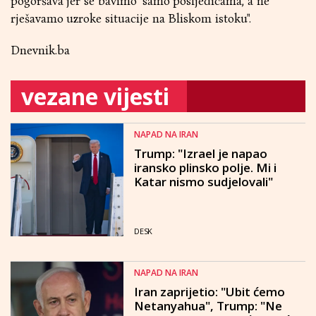
pogoršava jer se bavimo "samo posljedicama, a ne
rješavamo uzroke situacije na Bliskom istoku".
Dnevnik.ba
vezane vijesti
NAPAD NA IRAN
Trump: "Izrael je napao
iransko plinsko polje. Mi i
Katar nismo sudjelovali"
DESK
NAPAD NA IRAN
Iran zaprijetio: "Ubit ćemo
Netanyahua", Trump: "Ne