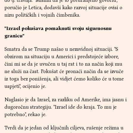
do 9. travnja. "Mislim da je to preuranjeno govoriti",
poručio je Letica, dodavši kako razvoj situacije ovisi o
nizu političkih i vojnih čimbenika.
"Izrael pokušava pomaknuti svoju sigurnosnu
granicu"
Smatra da se Trump našao u nezavidnoj situaciji. "S
obzirom na situaciju u Americi i predstojeće izbore,
čini mi se da je uvučen u taj rat i to na način koji mu
ne služi na čast. Pokušat će pronaći način da se izvuče
iz toga bez poniženja, ali vidjet ćemo koliko će u tome
uspjeti", ocijenio je.
Naglasio je da Izrael, za razliku od Amerike, ima jasnu i
dugoročnu strategiju. "Izrael ide do kraja. To mu je
potrebno", rekao je.
Tvrdi da je jedan od ključnih ciljeva, rušenje režima u