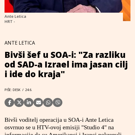
Ante Letica
HRT -
ANTE LETICA
Bivši šef u SOA-i: "Za razliku
od SAD-a Izrael ima jasan cilj
i ide do kraja"
PIŠE: DESK
/
24.6.
Bivši voditelj operacija u SOA-i Ante Letica
osvrnuo se u HTV-ovoj emisiji "Studio 4" na
informacije da su Amerikanci i Iranci pokrenuli