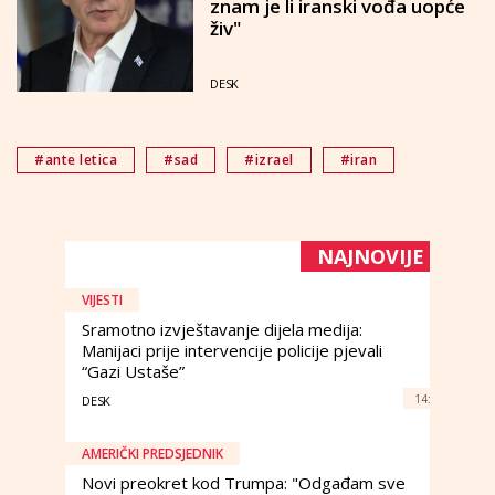
znam je li iranski vođa uopće
živ"
DESK
#ante letica
#sad
#izrael
#iran
NAJNOVIJE
VIJESTI
Sramotno izvještavanje dijela medija:
Manijaci prije intervencije policije pjevali
“Gazi Ustaše”
14:
DESK
AMERIČKI PREDSJEDNIK
Novi preokret kod Trumpa: "Odgađam sve