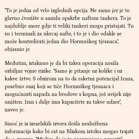
"To je jedna od vrlo izglednih opcija. Ne samo jer je to
glavno čvorište u smislu opskrbe naftom tankera. To je
najdublje more gdje ti veliki tankeri mogu pristajati. Tu
su i terminali za ukrcaj nafte, i to je i dio odakle se
može kontrolirati jedan dio Hormuškog tjesnaca",
objasnio je.
Međutim, istaknuo je da bi takva operacija nosila
ozbiljne vojne rizike. "Samo je pitanje uz kolike i uz
kakve žrtve. S obzirom na to da raketni potencijal Irana,
posebno onaj koji se tiče Hormuškog tjesnaca i
mogućnosti napada na brodove s kopna, još uvijek nije
uništen. Iran i dalje ima kapacitete za takve udare",
naveo je.
Sinoć je iz izraelskih izvora došla neslužbena
informacija kako bi rat na Bliskom istoku mogao trajati