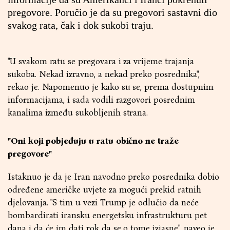
pregovore. Poručio je da su pregovori sastavni dio
svakog rata, čak i dok sukobi traju.
"U svakom ratu se pregovara i za vrijeme trajanja
sukoba. Nekad izravno, a nekad preko posrednika",
rekao je. Napomenuo je kako su se, prema dostupnim
informacijama, i sada vodili razgovori posrednim
kanalima između sukobljenih strana.
"Oni koji pobjeđuju u ratu obično ne traže
pregovore"
Istaknuo je da je Iran navodno preko posrednika dobio
određene američke uvjete za mogući prekid ratnih
djelovanja. "S tim u vezi Trump je odlučio da neće
bombardirati iransku energetsku infrastrukturu pet
dana i da će im dati rok da se o tome izjasne", naveo je.