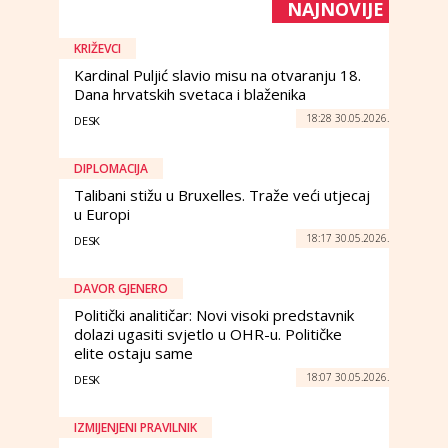
NAJNOVIJE
KRIŽEVCI
Kardinal Puljić slavio misu na otvaranju 18.
Dana hrvatskih svetaca i blaženika
18:28 30.05.2026.
DESK
DIPLOMACIJA
Talibani stižu u Bruxelles. Traže veći utjecaj
u Europi
18:17 30.05.2026.
DESK
DAVOR GJENERO
Politički analitičar: Novi visoki predstavnik
dolazi ugasiti svjetlo u OHR-u. Političke
elite ostaju same
18:07 30.05.2026.
DESK
IZMIJENJENI PRAVILNIK