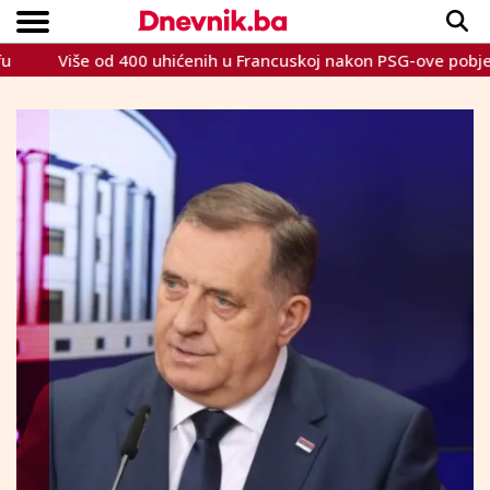
Više od 400 uhićenih u Francuskoj nakon PSG-ove pobjede u Lig
Copyright © Dnevnik.ba 2023.
CRNA KRONIKA
INTERVIEW
LIFESTYLE
VIJESTI
SPORT
TEME