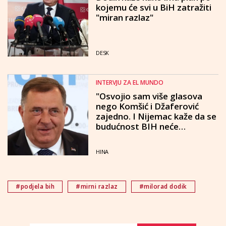
kojemu će svi u BiH zatražiti
"miran razlaz"
DESK
INTERVJU ZA EL MUNDO
"Osvojio sam više glasova
nego Komšić i Džaferović
zajedno. I Nijemac kaže da se
budućnost BIH neće
konstituirati s Dodikom. Tko
je on?"
HINA
#podjela bih
#mirni razlaz
#milorad dodik