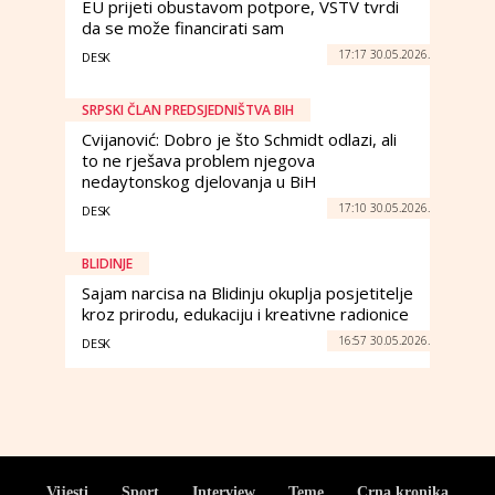
EU prijeti obustavom potpore, VSTV tvrdi
da se može financirati sam
17:17 30.05.2026.
DESK
SRPSKI ČLAN PREDSJEDNIŠTVA BIH
Cvijanović: Dobro je što Schmidt odlazi, ali
to ne rješava problem njegova
nedaytonskog djelovanja u BiH
17:10 30.05.2026.
DESK
BLIDINJE
Sajam narcisa na Blidinju okuplja posjetitelje
kroz prirodu, edukaciju i kreativne radionice
16:57 30.05.2026.
DESK
Vijesti
Sport
Interview
Teme
Crna kronika