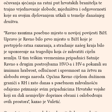
očuvanja sjećanja na ratni put hrvatskih branitelja te
trajno vrjednovanje slobode, zajedništva i odgovornosti
koje su svojim djelovanjem utkali u temelje današnjeg
društva.
“Ravno zauzima posebno mjesto u novijoj povijesti BiH.
Upravo je Ravno bilo prvo mjesto u BiH koje je
pretrpjelo ratna razaranja, a stradanje našeg kraja bilo
je upozorenje na tragediju koja će zahvatiti cijelu
zemlju. U tim teškim vremenima pripadnici Satnije
Ravno s drugim postrojbama HVO-a i HV-a pokazali su
iznimnu hrabrost, odlučnost i spremnost na žrtvu za
slobodu svoga naroda. Općina Ravno cijelom dužinom
graniči s RH i zato danas s posebnom zahvalnošću
odajemo priznanje svim pripadnicima Hrvatske vojske
koji su dali nemjerljiv doprinos obrani i oslobođenju
ovih prostora”, kazao je Vuletić.