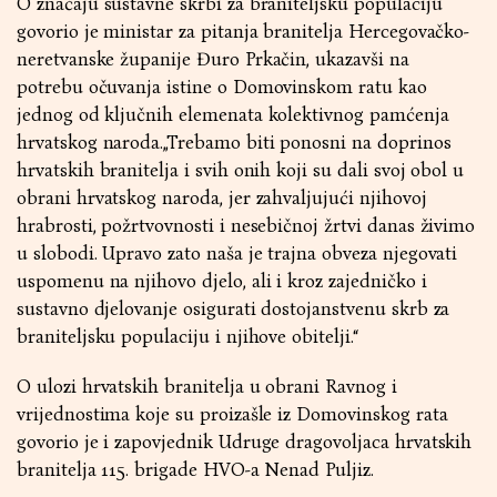
O značaju sustavne skrbi za braniteljsku populaciju
govorio je ministar za pitanja branitelja Hercegovačko-
neretvanske županije Đuro Prkačin, ukazavši na
potrebu očuvanja istine o Domovinskom ratu kao
jednog od ključnih elemenata kolektivnog pamćenja
hrvatskog naroda.„Trebamo biti ponosni na doprinos
hrvatskih branitelja i svih onih koji su dali svoj obol u
obrani hrvatskog naroda, jer zahvaljujući njihovoj
hrabrosti, požrtvovnosti i nesebičnoj žrtvi danas živimo
u slobodi. Upravo zato naša je trajna obveza njegovati
uspomenu na njihovo djelo, ali i kroz zajedničko i
sustavno djelovanje osigurati dostojanstvenu skrb za
braniteljsku populaciju i njihove obitelji.“
O ulozi hrvatskih branitelja u obrani Ravnog i
vrijednostima koje su proizašle iz Domovinskog rata
govorio je i zapovjednik Udruge dragovoljaca hrvatskih
branitelja 115. brigade HVO-a Nenad Puljiz.