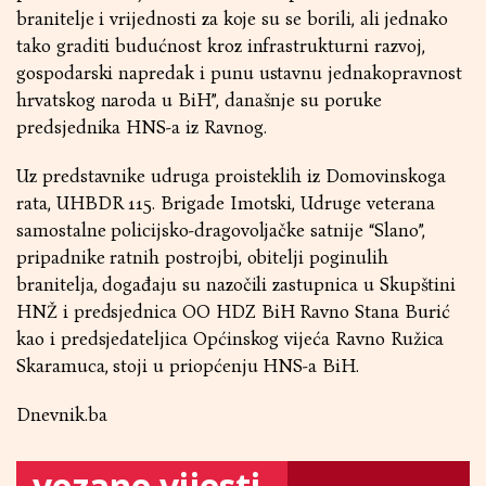
branitelje i vrijednosti za koje su se borili, ali jednako
tako graditi budućnost kroz infrastrukturni razvoj,
gospodarski napredak i punu ustavnu jednakopravnost
hrvatskog naroda u BiH”, današnje su poruke
predsjednika HNS-a iz Ravnog.
Uz predstavnike udruga proisteklih iz Domovinskoga
rata, UHBDR 115. Brigade Imotski, Udruge veterana
samostalne policijsko-dragovoljačke satnije “Slano”,
pripadnike ratnih postrojbi, obitelji poginulih
branitelja, događaju su nazočili zastupnica u Skupštini
HNŽ i predsjednica OO HDZ BiH Ravno Stana Burić
kao i predsjedateljica Općinskog vijeća Ravno Ružica
Skaramuca, stoji u priopćenju HNS-a BiH.
Dnevnik.ba
vezane vijesti