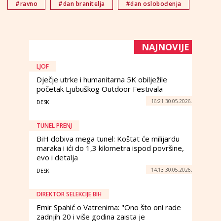
#ravno
#dan branitelja
#dan oslobođenja
NAJNOVIJE
LJOF
Dječje utrke i humanitarna 5K obilježile
početak Ljubuškog Outdoor Festivala
16:21 30.05.2026.
DESK
TUNEL PRENJ
BiH dobiva mega tunel: Koštat će milijardu
maraka i ići do 1,3 kilometra ispod površine,
evo i detalja
14:13 30.05.2026.
DESK
DIREKTOR SELEKCIJE BIH
Emir Spahić o Vatrenima: "Ono što oni rade
zadnjih 20 i više godina zaista je