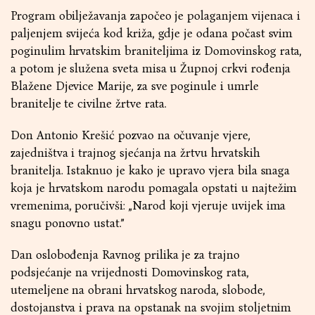
Program obilježavanja započeo je polaganjem vijenaca i
paljenjem svijeća kod križa, gdje je odana počast svim
poginulim hrvatskim braniteljima iz Domovinskog rata,
a potom je služena sveta misa u Župnoj crkvi rođenja
Blažene Djevice Marije, za sve poginule i umrle
branitelje te civilne žrtve rata.
Don Antonio Krešić pozvao na očuvanje vjere,
zajedništva i trajnog sjećanja na žrtvu hrvatskih
branitelja. Istaknuo je kako je upravo vjera bila snaga
koja je hrvatskom narodu pomagala opstati u najtežim
vremenima, poručivši: „Narod koji vjeruje uvijek ima
snagu ponovno ustat.”
Dan oslobođenja Ravnog prilika je za trajno
podsjećanje na vrijednosti Domovinskog rata,
utemeljene na obrani hrvatskog naroda, slobode,
dostojanstva i prava na opstanak na svojim stoljetnim