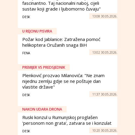
fascinantno. Taj nacionalni naboj, cijeli
sustav koji grade i ljubomorno čuvaju"
13:08 30.05.2026.
DESK
U REJONU PISVIRA
Požar kod Jablanice: Zatražena pomoć
helikoptera Oružanih snaga BiH
13:02 30.05.2026.
FENA
PREMIJER VS PREDSJEDNIK
Plenković prozvao Milanovića: "Ne znam
nijednu zemlju gdje se ne poštuje dan
vlastite države"
11:37 30.05.2026.
DESK
NAKON UDARA DRONA
Ruski konzul u Rumunjskoj proglašen
'personom non grata', zatvara se i konzulat
10:20 30.05.2026.
DESK