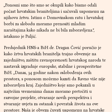
„Ponosni smo što smo se okupili kako bismo odali
počast hrvatskim braniteljima i sačuvali uspomenu na
njihovu žrtvu. Istinu o Domovinskom ratu i hrvatskoj
borbi za slobodu moramo prenositi mladim
naraštajima kako nikada ne bi bila zaboravljena.“,
istaknuo je Puljić.
Predsjednik HNS-a BiH dr. Dragan Čović poručio je
kako žrtva hrvatskih branitelja trajno obvezuje na
zajedništvo, zaštitu ravnopravnosti hrvatskog naroda te
nastavak izgradnje europske, stabilne i prosperitetne
BiH. „Danas, 34 godine nakon oslobođenja ovih
prostora, s ponosom možemo kazati da Ravno više nije
zaboravljen kraj. Zajedništvo koje smo pokazali u
najtežim vremenima danas moramo pretočiti u
razvojne projekte, otvaranje novih perspektiva i
stvaranje uvjeta za ostanak i povratak života na ove
prostore. Naša je obveza čuvati uspomenu na hrvatske