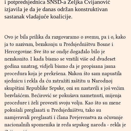
i potpredsjednica SNSD-a Željka Cvijanović
izjavila je da je danas održan konstruktivan
sastanak vladajuće koalicije.
Ovo je bila prilika da razgovaramo o svemu, pa i o, kako
ja to nazivam, bezakonju u Predsjedništvu Bosne i
Hercegovine. Sve što se ondje događalo bilo je
nezakonito. I kada bismo se vratili više od dvadeset
godina unatrag, vidjeli bismo da je propisana jasna
procedura koja je prekršena. Nakon što sam napustila
sjednicu i rekla da ću zatražiti zaštitu u Narodnoj
skupštini Republike Srpske, oni su nastavili s još većim
bezvlašćem. Bećirović se pokušava nametnuti, mijenja
procedure i želi provesti svoju volju. Kao što su mene
pokušali preglasati u Predsjedništvu, tako su
namjeravali preglasati i člana Povjerenstva za očuvanje
nacionalnih spomenika iz reda srpskog naroda - rekla je