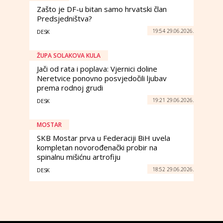
Zašto je DF-u bitan samo hrvatski član
Predsjedništva?
19:54 29.06.2026.
DESK
ŽUPA SOLAKOVA KULA
Jači od rata i poplava: Vjernici doline
Neretvice ponovno posvjedočili ljubav
prema rodnoj grudi
19:21 29.06.2026.
DESK
MOSTAR
SKB Mostar prva u Federaciji BiH uvela
kompletan novorođenački probir na
spinalnu mišićnu artrofiju
18:52 29.06.2026.
DESK