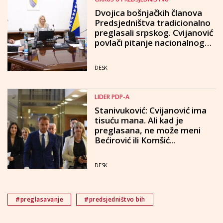
Dvojica bošnjačkih članova
Predsjedništva tradicionalno
preglasali srpskog. Cvijanović
povlači pitanje nacionalnog
interesa
DESK
LIDER PDP-A
Stanivuković: Cvijanović ima
tisuću mana. Ali kad je
preglasana, ne može meni
Bećirović ili Komšić...
DESK
#preglasavanje
#predsjedništvo bih