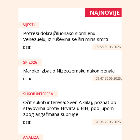
NAJNOVIJE
VIJESTI
Potresi dokrajčili ionako slomljenu
Venezuelu, iz ruševina se širi miris smrti
09:58 30.06.2026.
DESK
SP 2026
Maroko izbacio Nizeozemsku nakon penala
09:47 30.06.2026.
DESK
SUKOB INTERESA
Očit sukob interesa: Sven Alkalaj, poznat po
stavovima protiv Hrvata u BiH, pod lupom
zbog angažmana supruge
20:05 29.06.2026.
DESK
ANALIZA