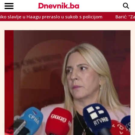
je u Haagu preraslo u sukob s policijom
Barić: "Za odlaz
Copyright © Dnevnik.ba 2023.
CRNA KRONIKA
INTERVIEW
LIFESTYLE
VIJESTI
SPORT
TEME