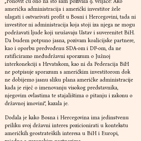
„Ponovit ću ono na što sam pozivala 9. veljače: Ako
američka administracija i američki investitor žele
ulagati i ostvarivati profit u Bosni i Hercegovini, tada ni
investitor ni administracija koja stoji iza njega ne mogu
podržavati ljude koji urušavaju Ustav i suverenitet BiH.
Da budem potpuno jasna, pozivam koalicijske partnere,
kao i oporbu predvođenu SDA-om i DF-om, da ne
ratificiramo međudržavni sporazum o Južnoj
interkonekciji s Hrvatskom, kao ni da Federacija BiH
ne potpisuje sporazum s američkim investitorom dok
ne dobijemo jasnu sliku plana američke administracije
kada je riječ o imenovanju visokog predstavnika,
njegovim ovlastima te stajalištima o pitanju i zakonu o
državnoj imovini“, kazala je.
Dodala je kako Bosna i Hercegovina ima jedinstvenu
priliku svoj državni interes pozicionirati u kontekstu
američkih geostrateških interesa u BiH i Europi,