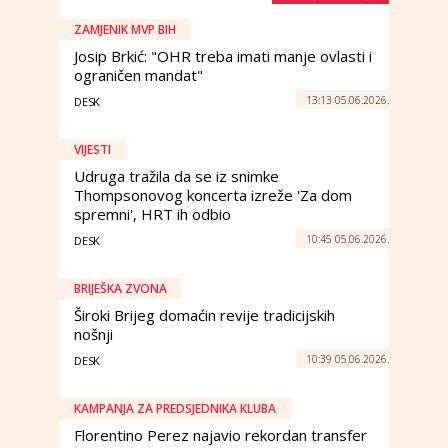
ZAMJENIK MVP BIH
Josip Brkić: "OHR treba imati manje ovlasti i
ograničen mandat"
13:13 05.06.2026.
DESK
VIJESTI
Udruga tražila da se iz snimke
Thompsonovog koncerta izreže 'Za dom
spremni', HRT ih odbio
10:45 05.06.2026.
DESK
BRIJEŠKA ZVONA
Široki Brijeg domaćin revije tradicijskih
nošnji
10:39 05.06.2026.
DESK
KAMPANJA ZA PREDSJEDNIKA KLUBA
Florentino Perez najavio rekordan transfer