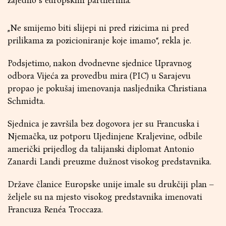
zajedno s europskim partnerima.
„Ne smijemo biti slijepi ni pred rizicima ni pred
prilikama za pozicioniranje koje imamo“, rekla je.
Podsjetimo, nakon dvodnevne sjednice Upravnog
odbora Vijeća za provedbu mira (PIC) u Sarajevu
propao je pokušaj imenovanja nasljednika Christiana
Schmidta.
Sjednica je završila bez dogovora jer su Francuska i
Njemačka, uz potporu Ujedinjene Kraljevine, odbile
američki prijedlog da talijanski diplomat Antonio
Zanardi Landi preuzme dužnost visokog predstavnika.
Države članice Europske unije imale su drukčiji plan –
željele su na mjesto visokog predstavnika imenovati
Francuza Renéa Troccaza.