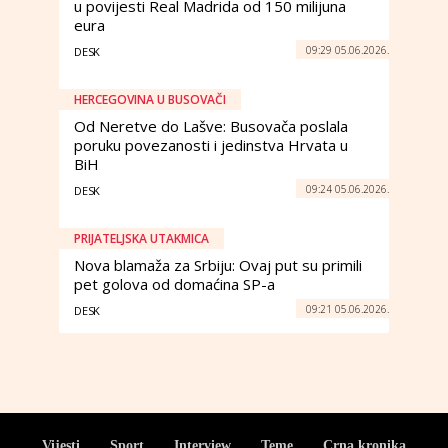
u povijesti Real Madrida od 150 milijuna
eura
09:29 05.06.2026.
DESK
HERCEGOVINA U BUSOVAČI
Od Neretve do Lašve: Busovača poslala
poruku povezanosti i jedinstva Hrvata u
BiH
09:24 05.06.2026.
DESK
PRIJATELJSKA UTAKMICA
Nova blamaža za Srbiju: Ovaj put su primili
pet golova od domaćina SP-a
09:21 05.06.2026.
DESK
Vijesti
Sport
Interview
Teme
Crna kronika