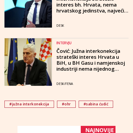
interes bh. Hrvata, nema
hrvatskog jedinstva, najveći
problem samovolja HDZ-a
DESK
INTERVJU
Čović: Južna interkonekcija
strateški interes Hrvata u
BiH, u BH Gasu i namjenskoj
industriji nema nijednog
Hrvata, je li to partnerstvo?
DESK/FENA
#južna interkonekcija
#ohr
#sabina ćudić
NAJNOVIJE