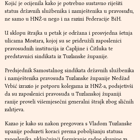
Kojić je ocijenila kako je potrebno sustavno riješiti
status državnih službenika i namještenika u pravosuđu,
ne samo u HNŽ-u nego i na razini Federacije BiH.
U sklopu štrajka u petak je održana i prosvjedna šetnja
ulicama Mostara, kojoj su se pridružili zaposlenici
pravosudnih institucija iz Čapljine i Čitluka te
predstavnici sindikata iz Tuzlanske županije.
Predsjednik Samostalnog sindikata državnih službenika
i namještenika pravosuđa Tuzlanske županije Nedžad
Vrbić izrazio je potporu kolegama iz HNŽ-a, podsjetivši
da su zaposlenici pravosuđa u Tuzlanskoj županiji
ranije proveli višemjesečni generalni štrajk zbog sličnih
zahtjeva.
Kazao je kako su nakon pregovora s Vladom Tuzlanske
upanije poduzeti koraci prema poboljšanju statusa
zaposlenika, uključujući formiranje radne skupine za