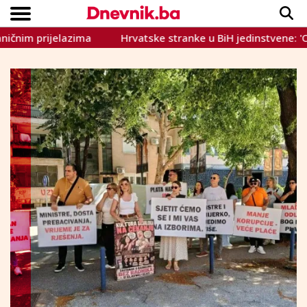
prijelazima
Hrvatske stranke u BiH jedinstvene: 'OHR treb
Copyright © Dnevnik.ba 2023.
CRNA KRONIKA
INTERVIEW
LIFESTYLE
VIJESTI
SPORT
TEME