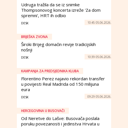
Udruga tražila da se iz snimke
Thompsonovog koncerta izreže 'Za dom
spremni', HRT ih odbio
10:45 05.06.2026.
DESK
BRIJEŠKA ZVONA
Široki Brijeg domaćin revije tradicijskih
nošnji
10:39 05.06.2026.
DESK
KAMPANJA ZA PREDSJEDNIKA KLUBA
Florentino Perez najavio rekordan transfer
u povijesti Real Madrida od 150 milijuna
eura
09:29 05.06.2026.
DESK
HERCEGOVINA U BUSOVAČI
Od Neretve do Lašve: Busovača poslala
poruku povezanosti i jedinstva Hrvata u