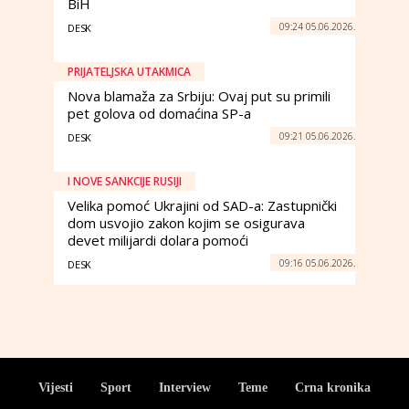
BiH
09:24 05.06.2026.
DESK
PRIJATELJSKA UTAKMICA
Nova blamaža za Srbiju: Ovaj put su primili
pet golova od domaćina SP-a
09:21 05.06.2026.
DESK
I NOVE SANKCIJE RUSIJI
Velika pomoć Ukrajini od SAD-a: Zastupnički
dom usvojio zakon kojim se osigurava
devet milijardi dolara pomoći
09:16 05.06.2026.
DESK
Vijesti
Sport
Interview
Teme
Crna kronika