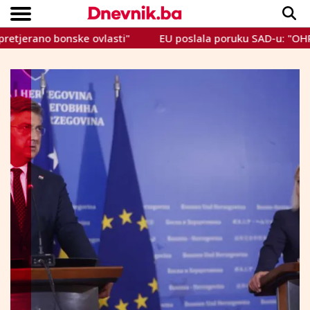
erano bonske ovlasti"
EU poslala poruku SAD-u: "OHR i dalj
Copyright © Dnevnik.ba 2023.
CRNA KRONIKA
INTERVIEW
LIFESTYLE
VIJESTI
SPORT
TEME