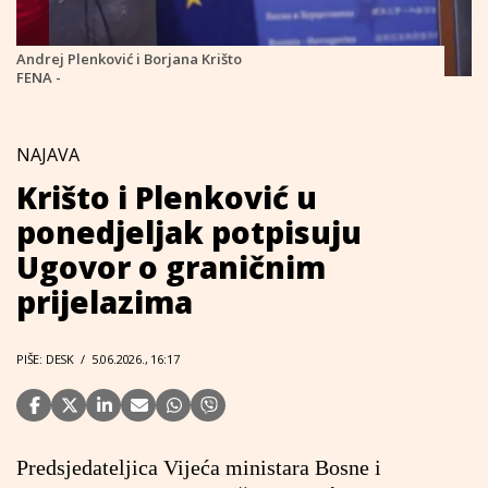
Andrej Plenković i Borjana Krišto
FENA -
NAJAVA
Krišto i Plenković u
ponedjeljak potpisuju
Ugovor o graničnim
prijelazima
PIŠE: DESK
/
5.06.2026., 16:17
Predsjedateljica Vijeća ministara Bosne i