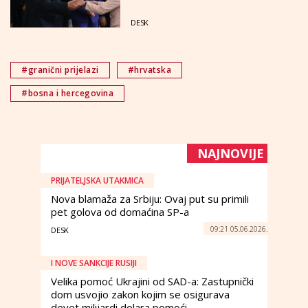
Njemačka i Nizozemska su
rekle odlučno NE
DESK
#granični prijelazi
#hrvatska
#bosna i hercegovina
NAJNOVIJE
PRIJATELJSKA UTAKMICA
Nova blamaža za Srbiju: Ovaj put su primili
pet golova od domaćina SP-a
09:21 05.06.2026.
DESK
I NOVE SANKCIJE RUSIJI
Velika pomoć Ukrajini od SAD-a: Zastupnički
dom usvojio zakon kojim se osigurava
devet milijardi dolara pomoći