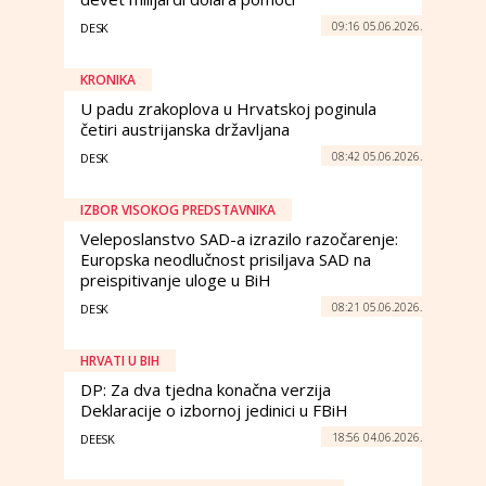
09:16 05.06.2026.
DESK
KRONIKA
U padu zrakoplova u Hrvatskoj poginula
četiri austrijanska državljana
08:42 05.06.2026.
DESK
IZBOR VISOKOG PREDSTAVNIKA
Veleposlanstvo SAD-a izrazilo razočarenje:
Europska neodlučnost prisiljava SAD na
preispitivanje uloge u BiH
08:21 05.06.2026.
DESK
HRVATI U BIH
DP: Za dva tjedna konačna verzija
Deklaracije o izbornoj jedinici u FBiH
18:56 04.06.2026.
DEESK