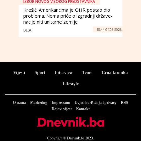
IZBOR NOVOG VISOKOG PREDSTAVNIKA
Krešić: Amerikancima je OHR postao dio
problema. Nema priče o izgradnji države-
nacije niti unitarne zemlje
18:44 04.06.2026.
DESK
Vijesti
Sport
Interview
Teme
Crna kronika
Lifestyle
O nama
Marketing
Impressum
Uvjeti korištenja i privacy
RSS
Dojavi vijest
Kontakt
Copyright © Dnevnik.ba 2023.