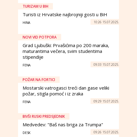
TURIZAM U BIH
Turisti iz Hrvatske najbrojniji gosti u BiH
10:26 15.07.2025.
HINA
NOVI VID POTPORA
Grad Ljubuški: Prvašićima po 200 maraka,
maturantima večera, svim studentima
stipendije
09:33 15.07.2025.
FENA
POŽAR NA FORTICI
Mostarski vatrogasci treći dan gase veliki
požar, stigla pomoć i iz zraka
09:29 15.07.2025.
FENA
BIVŠI RUSKI PREDSJEDNIK
Medvedev: "Baš nas briga za Trumpa"
09:26 15.07.2025.
DESK