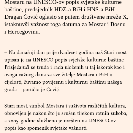
Mostaru na UNESCO-ov popis svjetske kulturne
baštine, predsjednik HDZ-a BiH i HNS-a BiH
Dragan Čović oglasio se putem društvene mreže X,
istaknuvši važnost toga datuma za Mostar i Bosnu
i Hercegovinu.
– Na današnji dan prije dvadeset godina naš Stari most
upisan je na UNESCO popis svjetske kulturne baštine.
Prisjećajući se truda i rada uloženih u taj iskorak kao i
ovoga važnog dana za sve žitelje Mostara i BiH u
cijelosti, čuvamo povijesnu i kulturnu baštinu našega
grada – poručio je Čović.
Stari most, simbol Mostara i suživota različitih kultura,
obnovljen je nakon što je srušen tijekom ratnih sukoba,
a 2005. godine službeno je uvršten na UNESCO-ov
popis kao spomenik svjetske važnosti.