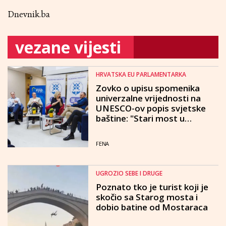
Dnevnik.ba
vezane vijesti
HRVATSKA EU PARLAMENTARKA
Zovko o upisu spomenika
univerzalne vrijednosti na
UNESCO-ov popis svjetske
baštine: "Stari most u
Mostaru je spomenik svih
naroda koji kao takav ima
FENA
svoju univerzalnu vrijednost"
UGROZIO SEBE I DRUGE
Poznato tko je turist koji je
skočio sa Starog mosta i
dobio batine od Mostaraca