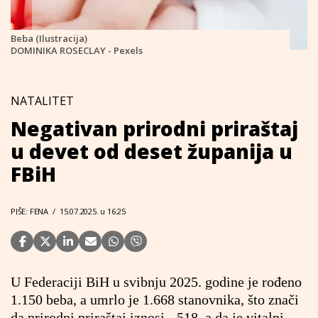
Beba (Ilustracija)
DOMINIKA ROSECLAY - Pexels
NATALITET
Negativan prirodni priraštaj
u devet od deset županija u
FBiH
PIŠE: FENA
/
15.07.2025. u 16:25
U Federaciji BiH u svibnju 2025. godine je rođeno
1.150 beba, a umrlo je 1.668 stanovnika, što znači
da prirodni priraštaj iznosi - 518, a da je vitalni