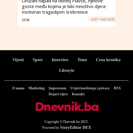
Oružani napad na obitelj Plavčić, njihove
goste među kojima je bilo mnoštvo djece
motiviran tragedijom Srebrenice
22:01 14.07.2025.
DESK
Vijesti
Sport
Interview
Teme
Crna kronika
Lifestyle
O nama
Marketing
Impressum
Uvjeti korištenja i privacy
RSS
Dojavi vijest
Kontakt
Copyright © Dnevnik.ba 2023.
StoryEditor DEX
Powered by