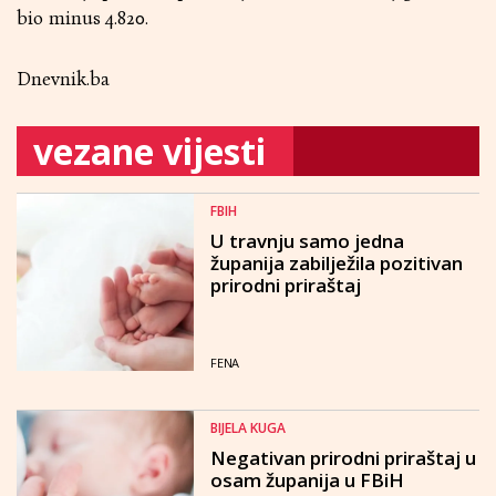
bio minus 4.820.
Dnevnik.ba
vezane vijesti
FBIH
U travnju samo jedna
županija zabilježila pozitivan
prirodni priraštaj
FENA
BIJELA KUGA
Negativan prirodni priraštaj u
osam županija u FBiH