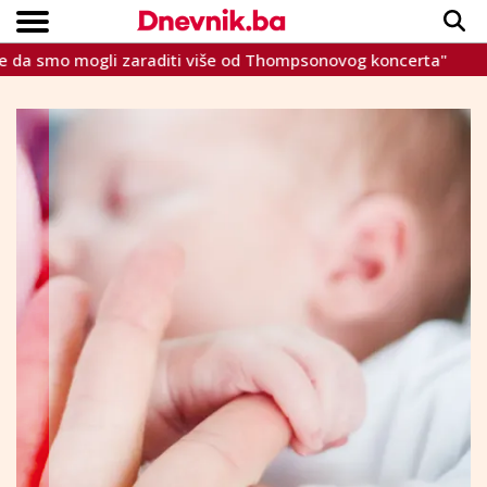
smo mogli zaraditi više od Thompsonovog koncerta"
Ulože
Copyright © Dnevnik.ba 2023.
CRNA KRONIKA
INTERVIEW
LIFESTYLE
VIJESTI
SPORT
TEME