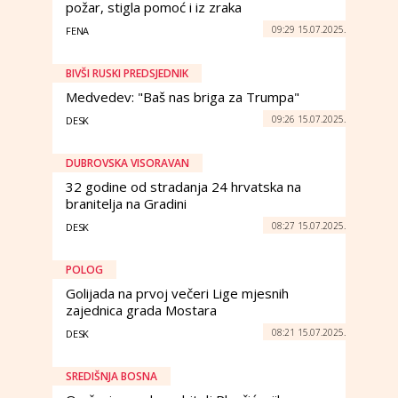
požar, stigla pomoć i iz zraka
09:29 15.07.2025.
FENA
BIVŠI RUSKI PREDSJEDNIK
Medvedev: "Baš nas briga za Trumpa"
09:26 15.07.2025.
DESK
DUBROVSKA VISORAVAN
32 godine od stradanja 24 hrvatska na
branitelja na Gradini
08:27 15.07.2025.
DESK
POLOG
Golijada na prvoj večeri Lige mjesnih
zajednica grada Mostara
08:21 15.07.2025.
DESK
SREDIŠNJA BOSNA