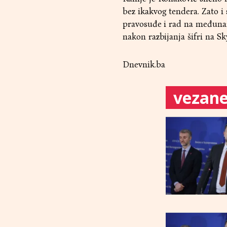
bez ikakvog tendera. Zato i
pravosuđe i rad na međunaro
nakon razbijanja šifri na Sky
Dnevnik.ba
vezane 