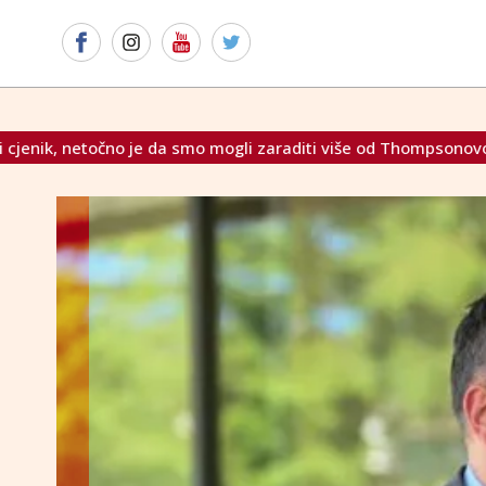
 mogli zaraditi više od Thompsonovog koncerta"
Uloženi 