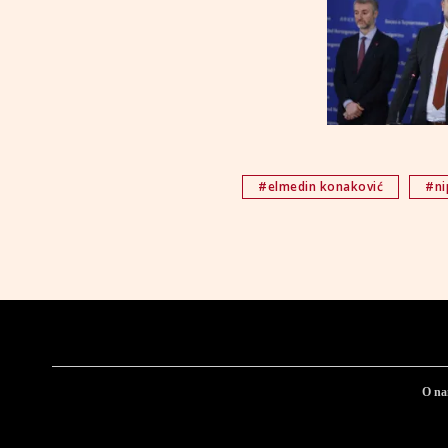
#elmedin konaković
#ni
O n