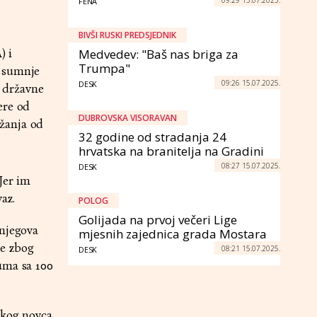
FENA
BIVŠI RUSKI PREDSJEDNIK
) i
Medvedev: "Baš nas briga za
Trumpa"
g sumnje
09:26 15.07.2025.
DESK
z državne
ere od
DUBROVSKA VISORAVAN
žanja od
32 godine od stradanja 24
hrvatska na branitelja na Gradini
08:27 15.07.2025.
DESK
Jer im
az.
POLOG
Golijada na prvoj večeri Lige
 njegova
mjesnih zajednica grada Mostara
re zbog
08:21 15.07.2025.
DESK
uma sa 100
skog novca