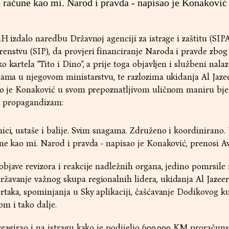
o račune kao mi. Narod i pravda - napisao je Konaković
H izdalo naredbu Državnoj agenciji za istrage i zaštitu (SIPA
enstvu (SIP), da provjeri financiranje Naroda i pravde zbo
 kartela "Tito i Dino", a prije toga objavljen i službeni nala
bama u njegovom ministarstvu, te razlozima ukidanja Al Jaze
rao je Konaković u svom prepoznatljivom uličnom maniru bje
ni propagandizam:
ici, ustaše i balije. Svim snagama. Združeno i koordinirano. 
ne kao mi. Narod i pravda - napisao je Konaković, prenosi Av
bjave revizora i reakcije nadležnih organa, jedino pomrsile
žavanje važnog skupa regionalnih lidera, ukidanja Al Jazee
rtaka, spominjanja u Sky aplikaciji, čašćavanje Dodikovog k
m i tako dalje.
reagirao i na istragu kako je podijelio 600.000 KM proračun