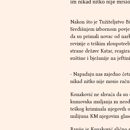
im nikad nitko nije mrsi
Nakon što je Tužiteljstvo Bi
Središnjem izbornom povjer
da su primali novac od narko
revizije o teškim zloupotre
strane države Katar, reagi
suštine i bježanije na jefti
- Napadaju nas zajedno četn
nikad nitko nije mrsio raču
Konaković ne shvaća da su o
kumovska muljanja za neodr
teškog kriminala njegovih o
milijuna KM njegovim glaso
Ranije je Konaković slično 