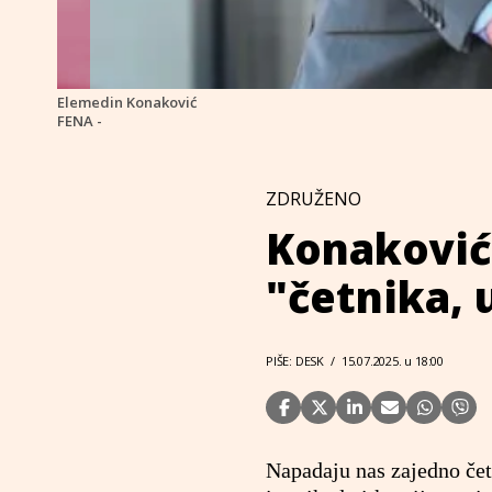
Elemedin Konaković
FENA -
ZDRUŽENO
Konaković
"četnika, u
PIŠE: DESK
/
15.07.2025. u 18:00
Napadaju nas zajedno četn