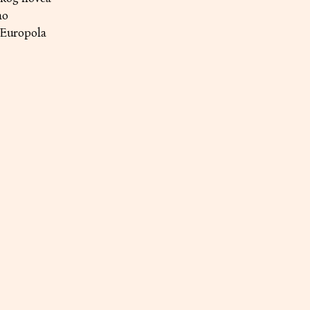
no
i Europola