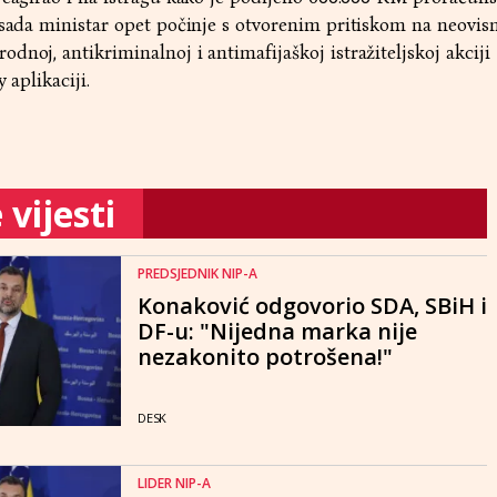
 sada ministar opet počinje s otvorenim pritiskom na neovis
dnoj, antikriminalnoj i antimafijaškoj istražiteljskoj akcij
 aplikaciji.
vijesti
PREDSJEDNIK NIP-A
Konaković odgovorio SDA, SBiH i
DF-u: "Nijedna marka nije
nezakonito potrošena!"
DESK
LIDER NIP-A