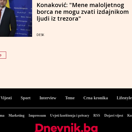
Konaković: "Mene maloljetnog
borca ne mogu zvati izdajnikom
ljudi iz trezora"
DESK
p
Vijesti
Sport
Interview
Teme
Crna kronika
Lifestyle
ama
Marketing
Impressum
Uvjeti korištenja i privacy
RSS
Dojavi vijest
Ko