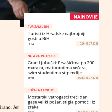
NAJNOVIJE
TURIZAM U BIH
Turisti iz Hrvatske najbrojniji
gosti u BiH
10:26 15.07.2025.
HINA
NOVI VID POTPORA
Grad Ljubuški: Prvašićima po 200
maraka, maturantima večera,
svim studentima stipendije
09:33 15.07.2025.
FENA
POŽAR NA FORTICI
Mostarski vatrogasci treći dan
gase veliki požar, stigla pomoć i iz
zraka
irano. Jer
09:29 15.07.2025.