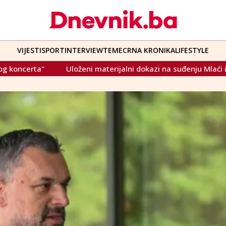
VIJESTI
SPORT
INTERVIEW
TEME
CRNA KRONIKA
LIFESTYLE
materijalni dokazi na suđenju Mlaći i Cikotiću za zločine nad 