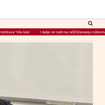
I dalje se radi na raščišćavanju ruševina u Donjoj Jablanici