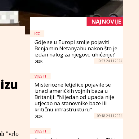
NAJNOVIJE
ICC
Gdje se u Europi smije pojaviti
Benjamin Netanyahu nakon što je
izdan nalog za njegovo uhićenje?
10:23 24.11.2024.
DESK
VIJESTI
lizu
Misteriozne letjelice pojavile se
iznad američkih vojnih baza u
Britaniji: "Nijedan od upada nije
utjecao na stanovnike baze ili
kritičnu infrastrukturu"
09:18 24.11.2024.
DESK
VIJESTI
ah "vrlo