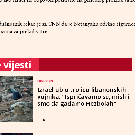
ki dužnosnik rekao je za CNN da je Netanyahu održao sigurno
lozima za prekid vatre.
vijesti
LIBANON
Izrael ubio trojicu libanonskih
vojnika: "Ispričavamo se, mislili
smo da gađamo Hezbolah"
DESK