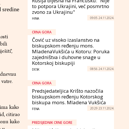
Rusija bijesna na Francusku: "Nije
g
to potpora Ukrajini, već posmrtno
d sredine
zvono za Ukrajinu"
09:05 24.11.2024.
HINA
CRNA GORA
osti
Čović uz visoko izaslanstvo na
bili
biskupskom ređenju mons.
ešiti",
MladenaVukšića u Kotoru: Poruka
zajedništva i duhovne snage u
Kotorskoj biskupiji
08:56 24.11.2024.
DESK
0-dnevnu
vatre.
CRNA GORA
Predsjedateljica Krišto nazočila
biskupskom ređenju Kotorskog
biskupa mons. Mladena Vukšića
cima kako
20:29 23.11.2024.
FENA
d, citirao
tonu kako
PREDSJEDNIK CRNE GORE
e u