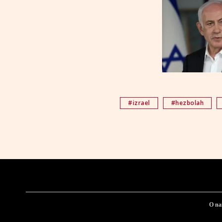
#izrael
#hezbolah
O n