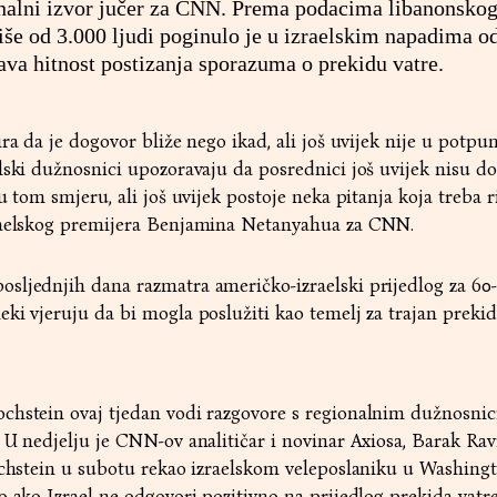
gionalni izvor jučer za CNN. Prema podacima libanonsko
iše od 3.000 ljudi poginulo je u izraelskim napadima o
ava hitnost postizanja sporazuma o prekidu vatre.
ra da je dogovor bliže nego ikad, ali još uvijek nije u potpun
lski dužnosnici upozoravaju da posrednici još uvijek nisu do
 tom smjeru, ali još uvijek postoje neka pitanja koja treba rij
zraelskog premijera Benjamina Netanyahua za CNN.
sljednjih dana razmatra američko-izraelski prijedlog za 6
ki vjeruju da bi mogla poslužiti kao temelj za trajan prekid 
chstein ovaj tjedan vodi razgovore s regionalnim dužnosni
 U nedjelju je CNN-ov analitičar i novinar Axiosa, Barak Ravi
Hochstein u subotu rekao izraelskom veleposlaniku u Washing
o ako Izrael ne odgovori pozitivno na prijedlog prekida vatr