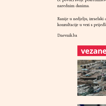
narednim danima.
Ranije u nedjelju, izraels
konzultacije u vezi s prijed
Dnevnik.ba
vezane 