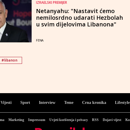
IZRAELSKI PREMIJER
Netanyahu: "Nastavit ćemo
nemilosrdno udarati Hezbolah
u svim dijelovima Libanona"
FENA
#libanon
Vijesti
Sport
Interview
Teme
Crna kronika
Lifestyle
ama
Marketing
Impressum
Uvjeti korištenja i privacy
RSS
Dojavi vijest
Ko