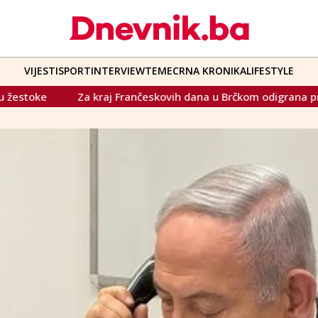
VIJESTI
SPORT
INTERVIEW
TEME
CRNA KRONIKA
LIFESTYLE
kraj Frančeskovih dana u Brčkom odigrana predstava 'Vila lala'