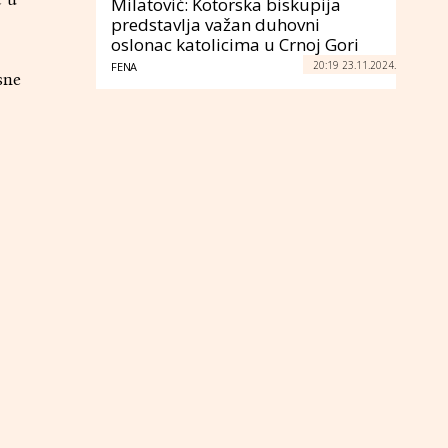
Milatović: Kotorska biskupija
predstavlja važan duhovni
oslonac katolicima u Crnoj Gori
20:19 23.11.2024.
FENA
sne