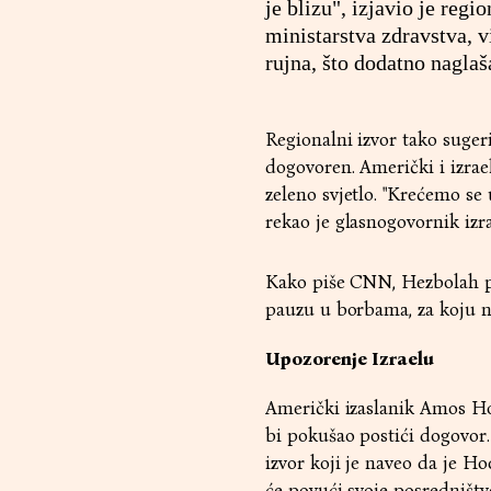
je blizu", izjavio je re
ministarstva zdravstva, v
rujna, što dodatno naglaš
Regionalni izvor tako sugeri
dogovoren. Američki i izrae
zeleno svjetlo. "Krećemo se u
rekao je glasnogovornik i
Kako piše CNN, Hezbolah po
pauzu u borbama, za koju ne
Upozorenje Izraelu
Američki izaslanik Amos Ho
bi pokušao postići dogovor.
izvor koji je naveo da je 
će povući svoje posredništv