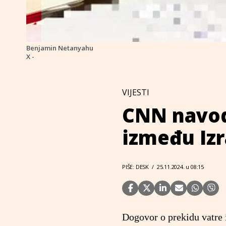
Benjamin Netanyahu
X -
VIJESTI
CNN navodi
između Izr
PIŠE: DESK
/
25.11.2024. u 08:15
Dogovor o prekidu vatre 