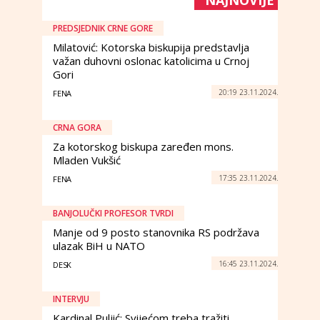
NAJNOVIJE
PREDSJEDNIK CRNE GORE
Milatović: Kotorska biskupija predstavlja
važan duhovni oslonac katolicima u Crnoj
Gori
20:19 23.11.2024.
FENA
CRNA GORA
Za kotorskog biskupa zaređen mons.
Mladen Vukšić
17:35 23.11.2024.
FENA
BANJOLUČKI PROFESOR TVRDI
Manje od 9 posto stanovnika RS podržava
ulazak BiH u NATO
16:45 23.11.2024.
DESK
INTERVJU
Kardinal Puljić: Svijećom treba tražiti