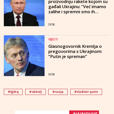
proizvodnju rakete kojom su
gađali Ukrajinu: "Već imamo
zalihe i spremni smo ih
upotrijebiti"
DESK
VIJESTI
Glasnogovornik Kremlja o
pregovorima s Ukrajinom:
“Putin je spreman”
DESK
#lgbtq
#obitelj
#rusija
#vladimir putin