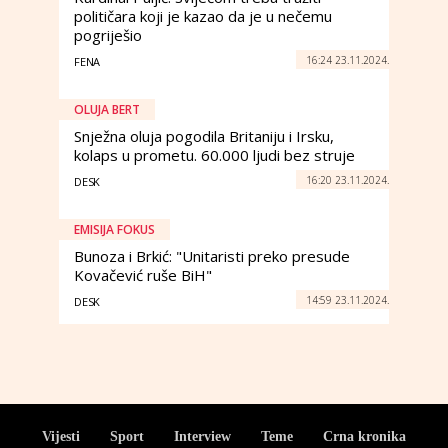
političara koji je kazao da je u nečemu
pogriješio
16:24 23.11.2024.
FENA
OLUJA BERT
Snježna oluja pogodila Britaniju i Irsku,
kolaps u prometu. 60.000 ljudi bez struje
16:20 23.11.2024.
DESK
EMISIJA FOKUS
Bunoza i Brkić: "Unitaristi preko presude
Kovačević ruše BiH"
14:59 23.11.2024.
DESK
Vijesti
Sport
Interview
Teme
Crna kronika