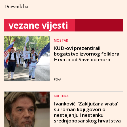
Dnevnik.ba
vezane vijesti
MOSTAR
KUD-ovi prezentirali
bogatstvo izvornog folklora
Hrvata od Save do mora
FENA
KULTURA
Ivanković: 'Zaključana vrata'
su roman koji govori o
nestajanju i nestanku
srednjobosanskog hrvatstva