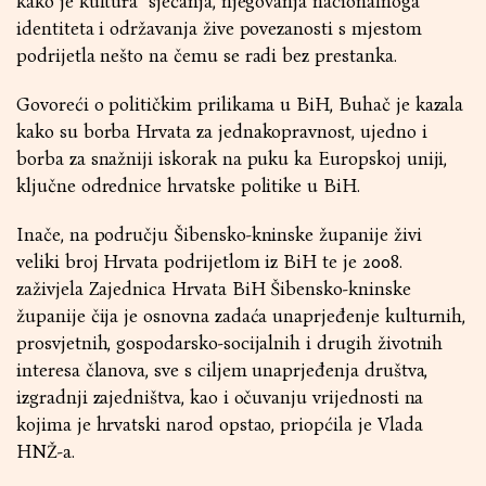
kako je kultura sjećanja, njegovanja nacionalnoga
identiteta i održavanja žive povezanosti s mjestom
podrijetla nešto na čemu se radi bez prestanka.
Govoreći o političkim prilikama u BiH, Buhač je kazala
kako su borba Hrvata za jednakopravnost, ujedno i
borba za snažniji iskorak na puku ka Europskoj uniji,
ključne odrednice hrvatske politike u BiH.
Inače, na području Šibensko-kninske županije živi
veliki broj Hrvata podrijetlom iz BiH te je 2008.
zaživjela Zajednica Hrvata BiH Šibensko-kninske
županije čija je osnovna zadaća unaprjeđenje kulturnih,
prosvjetnih, gospodarsko-socijalnih i drugih životnih
interesa članova, sve s ciljem unaprjeđenja društva,
izgradnji zajedništva, kao i očuvanju vrijednosti na
kojima je hrvatski narod opstao, priopćila je Vlada
HNŽ-a.