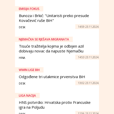
EMISIJA FOKUS
Bunoza i Brkić: "Unitaristi preko presude
Kovačević ruše BiH"
14:59 23.11.2024.
DESK
NJEMAČKA SE RJEŠAVA MIGRANATA
Tisuće tražitelja kojima je odbijen azil
dobivaju novac da napuste Njemačku
14:53 23.11.2024.
HINA
WWIN LIGE BIH
Odgođene tri utakmice prvenstva BiH
13:02 23.11.2024.
DESK
LIGA NACIJA
HNS potvrdio: Hrvatska protiv Francuske
igra na Poljudu
12:56 23.11.2024.
DESK