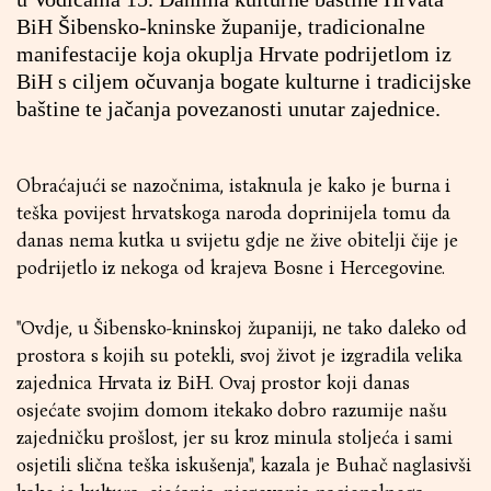
BiH Šibensko-kninske županije, tradicionalne
manifestacije koja okuplja Hrvate podrijetlom iz
BiH s ciljem očuvanja bogate kulturne i tradicijske
baštine te jačanja povezanosti unutar zajednice.
Obraćajući se nazočnima, istaknula je kako je burna i
teška povijest hrvatskoga naroda doprinijela tomu da
danas nema kutka u svijetu gdje ne žive obitelji čije je
podrijetlo iz nekoga od krajeva Bosne i Hercegovine.
''Ovdje, u Šibensko-kninskoj županiji, ne tako daleko od
prostora s kojih su potekli, svoj život je izgradila velika
zajednica Hrvata iz BiH. Ovaj prostor koji danas
osjećate svojim domom itekako dobro razumije našu
zajedničku prošlost, jer su kroz minula stoljeća i sami
osjetili slična teška iskušenja'', kazala je Buhač naglasivši