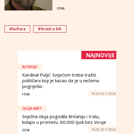
FENA
#kultura
#hrvati u bih
NAJNOVIJE
INTERVJU
Kardinal Puljić: Svijećom treba tražiti
političara koji je kazao da je u nečemu
pogriješio
16:24 23.11.2024.
FENA
OLUJA BERT
Snježna oluja pogodila Britaniju i Irsku,
kolaps u prometu. 60.000 ljudi bez struje
16:20 23.11.2024.
DESK