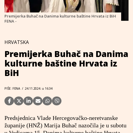
Premijerka Buhač na Danima kulturne baštine Hrvata iz BiH
FENA -
HRVATSKA
Premijerka Buhač na Danima
kulturne baštine Hrvata iz
BiH
PIŠE: FENA
/
24.11.2024. u 16:34
Predsjednica Vlade Hercegovačko-neretvanske
županije (HNŽ) Marija Buhač nazočila je u subotu
u Vodicama 15. Danima kulturne baštine Hrvata