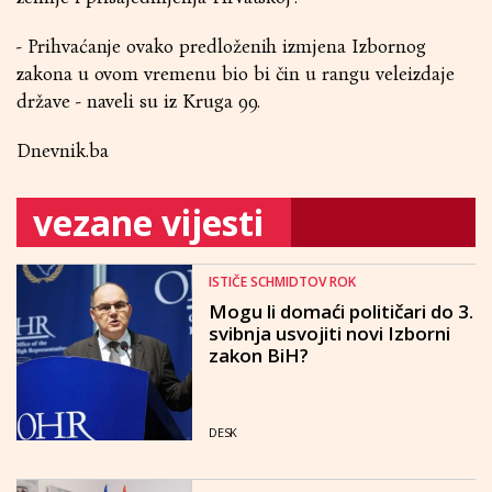
- Prihvaćanje ovako predloženih izmjena Izbornog
zakona u ovom vremenu bio bi čin u rangu veleizdaje
države - naveli su iz Kruga 99.
Dnevnik.ba
vezane vijesti
ISTIČE SCHMIDTOV ROK
Mogu li domaći političari do 3.
svibnja usvojiti novi Izborni
zakon BiH?
DESK