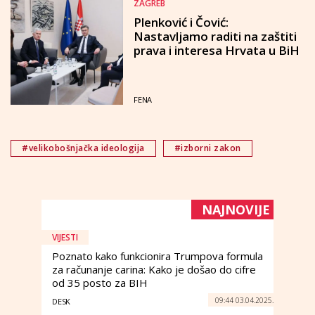
ZAGREB
Plenković i Čović:
Nastavljamo raditi na zaštiti
prava i interesa Hrvata u BiH
FENA
#velikobošnjačka ideologija
#izborni zakon
NAJNOVIJE
VIJESTI
Poznato kako funkcionira Trumpova formula
za računanje carina: Kako je došao do cifre
od 35 posto za BIH
09:44 03.04.2025.
DESK