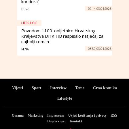
koridora"
09:14 03.04.2025.
DESK
LIFESTYLE
Povodom 1100. obljetnice Hrvatskog
Kraljevstva DHK HB raspisalo natječaj za
najbolji roman
08:59 03.04.2025.
FENA
Vijesti
Sport
Interview
Teme
Crna kronika
Lifestyle
O nama
Marketing
Impressum
Uvjeti korištenja i privacy
RSS
Dojavi vijest
Kontakt