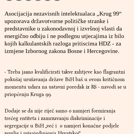
Asocijacija nezavisnih intelektualaca „Krug 99“
upozorava državotvorne političke stranke i
predstavnike u zakonodavnoj i izvršnoj vlasti da
energično odbiju i ne podlegnu utjecajima iz bilo
kojih kalkulantskih razloga pritiscima HDZ - za
izmjene Izbornog zakona Bosne i Hercegovine.
- Treba jasno kvalificirati takve zahtjeve kao flagrantni
pokušaj urušavanja države BiH baš u ovom kritičnom
momentu udara na ustavni poredak iz RS - navodi se u
priopćenju Kruga 99.
Dodaje se da nije riječ samo o namjeri formiranja
trećeg entiteta i zamrzavanju diskriminacije i
segregacije u BiH „već i o namjeri konačne podjele
zemlje i prisajedinjenja Hrvatskoj“.