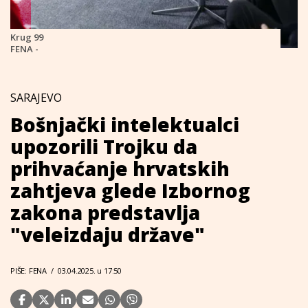
Krug 99
FENA -
SARAJEVO
Bošnjački intelektualci
upozorili Trojku da
prihvaćanje hrvatskih
zahtjeva glede Izbornog
zakona predstavlja
"veleizdaju države"
PIŠE: FENA
/
03.04.2025. u 17:50