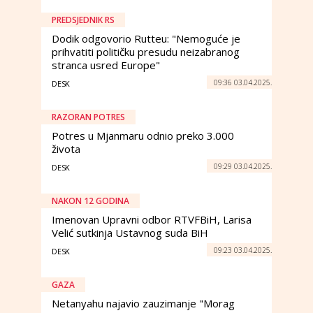
PREDSJEDNIK RS
Dodik odgovorio Rutteu: "Nemoguće je
prihvatiti političku presudu neizabranog
stranca usred Europe"
09:36 03.04.2025.
DESK
RAZORAN POTRES
Potres u Mjanmaru odnio preko 3.000
života
09:29 03.04.2025.
DESK
NAKON 12 GODINA
Imenovan Upravni odbor RTVFBiH, Larisa
Velić sutkinja Ustavnog suda BiH
09:23 03.04.2025.
DESK
GAZA
Netanyahu najavio zauzimanje "Morag