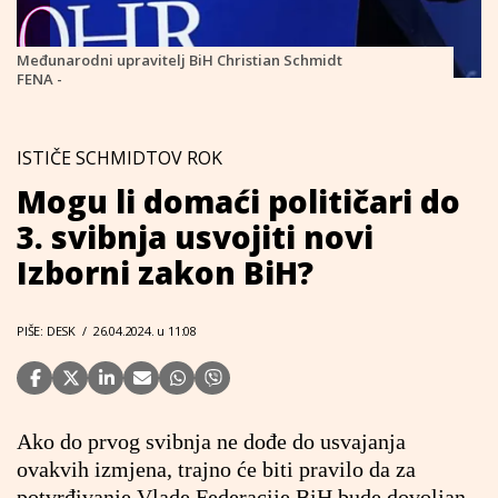
Međunarodni upravitelj BiH Christian Schmidt
FENA -
ISTIČE SCHMIDTOV ROK
Mogu li domaći političari do
3. svibnja usvojiti novi
Izborni zakon BiH?
PIŠE: DESK
/
26.04.2024. u 11:08
Ako do prvog svibnja ne dođe do usvajanja
ovakvih izmjena, trajno će biti pravilo da za
potvrđivanje Vlade Federacije BiH bude dovoljan