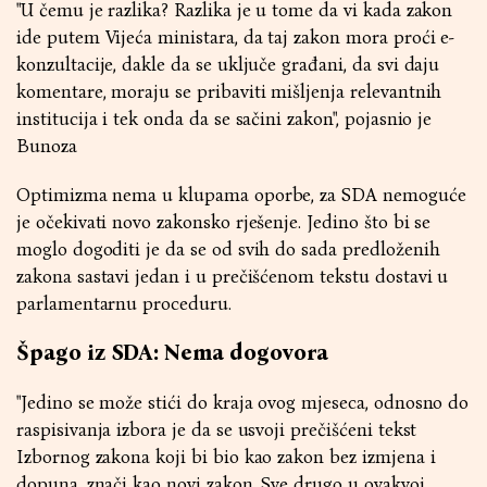
"U čemu je razlika? Razlika je u tome da vi kada zakon
ide putem Vijeća ministara, da taj zakon mora proći e-
konzultacije, dakle da se uključe građani, da svi daju
komentare, moraju se pribaviti mišljenja relevantnih
institucija i tek onda da se sačini zakon", pojasnio je
Bunoza
Optimizma nema u klupama oporbe, za SDA nemoguće
je očekivati novo zakonsko rješenje. Jedino što bi se
moglo dogoditi je da se od svih do sada predloženih
zakona sastavi jedan i u prečišćenom tekstu dostavi u
parlamentarnu proceduru.
Špago iz SDA: Nema dogovora
"Jedino se može stići do kraja ovog mjeseca, odnosno do
raspisivanja izbora je da se usvoji prečišćeni tekst
Izbornog zakona koji bi bio kao zakon bez izmjena i
dopuna, znači kao novi zakon. Sve drugo u ovakvoj