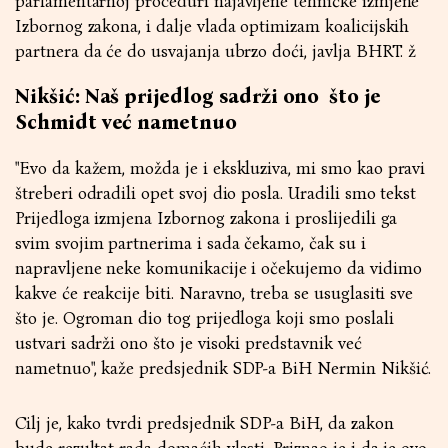
parlamentarnoj proceduri najavljene tehničke izmjene
Izbornog zakona, i dalje vlada optimizam koalicijskih
partnera da će do usvajanja ubrzo doći, javlja BHRT. ž
Nikšić: Naš prijedlog sadrži ono što je
Schmidt već nametnuo
"Evo da kažem, možda je i ekskluziva, mi smo kao pravi
štreberi odradili opet svoj dio posla. Uradili smo tekst
Prijedloga izmjena Izbornog zakona i proslijedili ga
svim svojim partnerima i sada čekamo, čak su i
napravljene neke komunikacije i očekujemo da vidimo
kakve će reakcije biti. Naravno, treba se usuglasiti sve
što je. Ogroman dio tog prijedloga koji smo poslali
ustvari sadrži ono što je visoki predstavnik već
nametnuo", kaže predsjednik SDP-a BiH Nermin Nikšić.
Cilj je, kako tvrdi predsjednik SDP-a BiH, da zakon