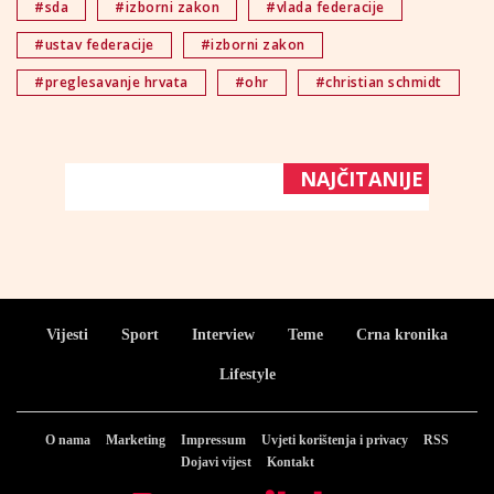
#sda
#izborni zakon
#vlada federacije
#ustav federacije
#izborni zakon
#preglesavanje hrvata
#ohr
#christian schmidt
NAJČITANIJE
Vijesti
Sport
Interview
Teme
Crna kronika
Lifestyle
O nama
Marketing
Impressum
Uvjeti korištenja i privacy
RSS
Dojavi vijest
Kontakt