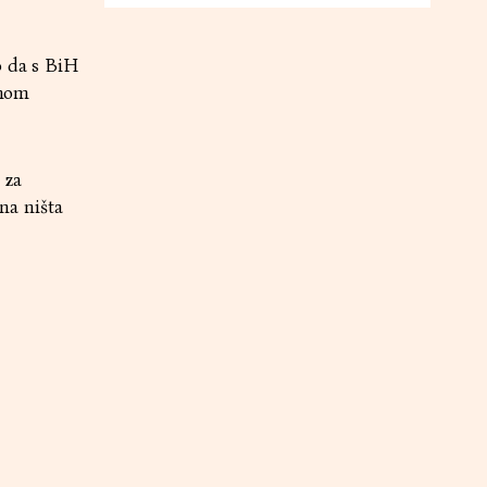
o da s BiH
lnom
 za
na ništa