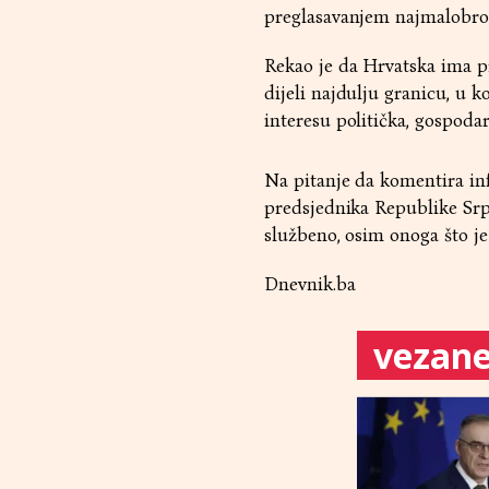
preglasavanjem najmalobroj
Rekao je da Hrvatska ima pr
dijeli najdulju granicu, u k
interesu politička, gospoda
Na pitanje da komentira in
predsjednika Republike Srp
službeno, osim onoga što je
Dnevnik.ba
vezane 