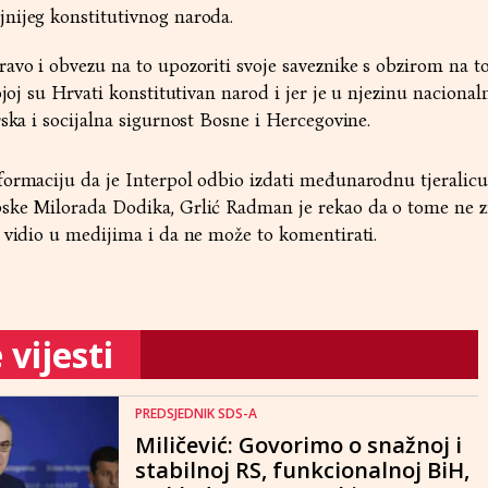
nijeg konstitutivnog naroda.
avo i obvezu na to upozoriti svoje saveznike s obzirom na t
ojoj su Hrvati konstitutivan narod i jer je u njezinu naciona
rska i socijalna sigurnost Bosne i Hercegovine.
formaciju da je Interpol odbio izdati međunarodnu tjeralicu
ske Milorada Dodika, Grlić Radman je rekao da o tome ne z
 vidio u medijima i da ne može to komentirati.
vijesti
PREDSJEDNIK SDS-A
Miličević: Govorimo o snažnoj i
stabilnoj RS, funkcionalnoj BiH,