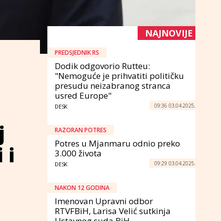
NAJNOVIJE
PREDSJEDNIK RS
Dodik odgovorio Rutteu:
"Nemoguće je prihvatiti političku
presudu neizabranog stranca
usred Europe"
09:36 03.04.2025.
DESK
j
RAZORAN POTRES
Potres u Mjanmaru odnio preko
 i
3.000 života
09:29 03.04.2025.
DESK
NAKON 12 GODINA
Imenovan Upravni odbor
RTVFBiH, Larisa Velić sutkinja
Ustavnog suda BiH