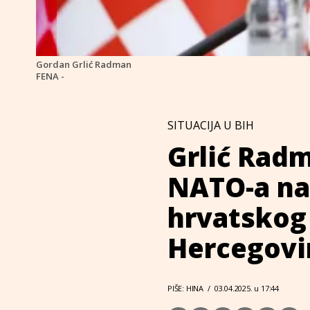
Gordan Grlić Radman
FENA -
SITUACIJA U BIH
Grlić Radm
NATO-a na
hrvatskog 
Hercegovi
PIŠE: HINA
/
03.04.2025. u 17:44