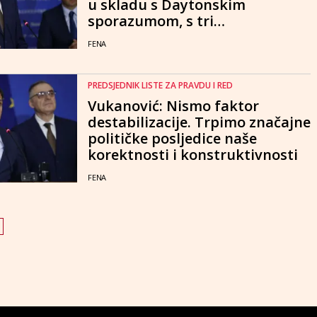
u skladu s Daytonskim
sporazumom, s tri
konstitutivna naroda
FENA
PREDSJEDNIK LISTE ZA PRAVDU I RED
Vukanović: Nismo faktor
destabilizacije. Trpimo značajne
političke posljedice naše
korektnosti i konstruktivnosti
FENA