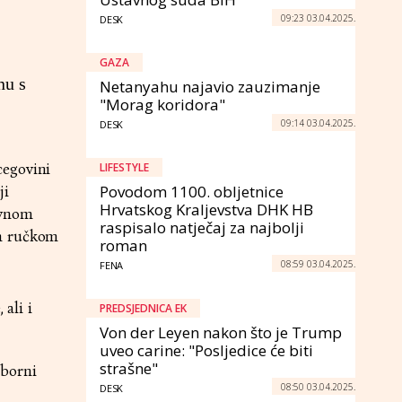
09:23 03.04.2025.
DESK
GAZA
nu s
Netanyahu najavio zauzimanje
"Morag koridora"
09:14 03.04.2025.
DESK
cegovini
LIFESTYLE
Povodom 1100. obljetnice
ji
Hrvatskog Kraljevstva DHK HB
evnom
raspisalo natječaj za najbolji
im ručkom
roman
08:59 03.04.2025.
FENA
 ali i
PREDSJEDNICA EK
Von der Leyen nakon što je Trump
uveo carine: "Posljedice će biti
strašne"
zborni
08:50 03.04.2025.
DESK