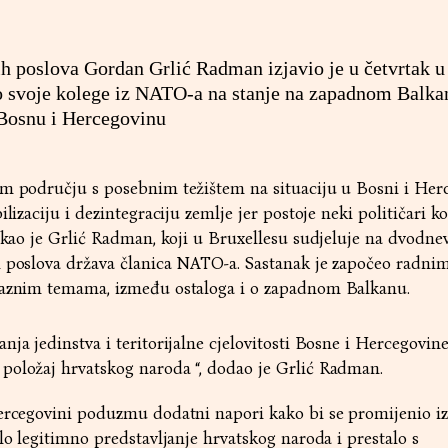
ih poslova Gordan Grlić Radman izjavio je u četvrtak u
o svoje kolege iz NATO-a na stanje na zapadnom Balka
Bosnu i Hercegovinu
om području s posebnim težištem na situaciju u Bosni i Her
lizaciju i dezintegraciju zemlje jer postoje neki političari ko
rekao je Grlić Radman, koji u Bruxellesu sudjeluje na dvodn
h poslova država članica NATO-a. Sastanak je započeo radn
raznim temama, između ostaloga i o zapadnom Balkanu.
ja jedinstva i teritorijalne cjelovitosti Bosne i Hercegovine,
položaj hrvatskog naroda “, dodao je Grlić Radman.
Hercegovini poduzmu dodatni napori kako bi se promijenio i
lo legitimno predstavljanje hrvatskog naroda i prestalo s