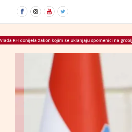
on kojim se uklanjaju spomenici na grobljima koji veličaju srp