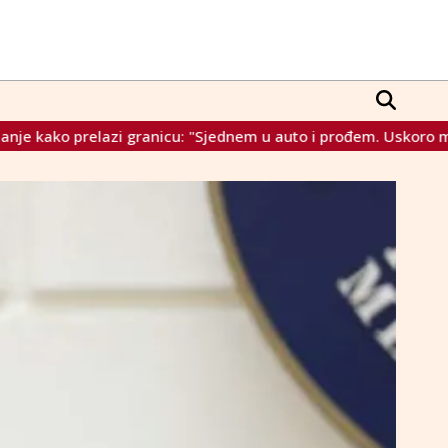
anicu: "Sjednem u auto i prođem. Uskoro me očekuju nova puto