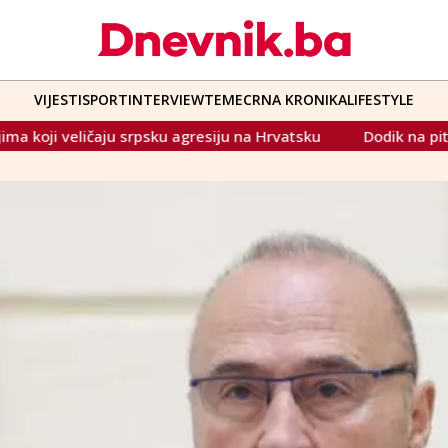
VIJESTI
SPORT
INTERVIEW
TEME
CRNA KRONIKA
LIFESTYLE
sku agresiju na Hrvatsku
Dodik na pitanje kako prelazi gr