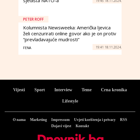
sjedišta NATO-a
19:45 18.11.2024.
PETER ROFF
Kolumnista Newsweeka: Američka ljevica
želi cenzurirati online govor ako je on protiv
“prevladavajuće mudrosti”
19:41 18.11.2024.
FENA
Vijesti
Sport
Interview
Teme
Crna kronika
Lifestyle
O nama
Marketing
Impressum
Uvjeti korištenja i privacy
RSS
Dojavi vijest
Kontakt