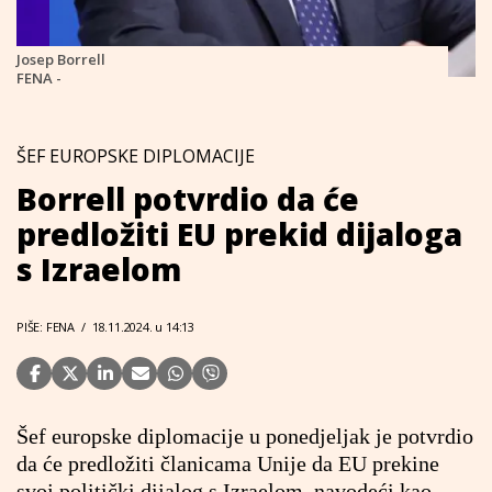
Josep Borrell
FENA -
ŠEF EUROPSKE DIPLOMACIJE
Borrell potvrdio da će
predložiti EU prekid dijaloga
s Izraelom
PIŠE: FENA
/
18.11.2024. u 14:13
Šef europske diplomacije u ponedjeljak je potvrdio
da će predložiti članicama Unije da EU prekine
svoj politički dijalog s Izraelom, navodeći kao