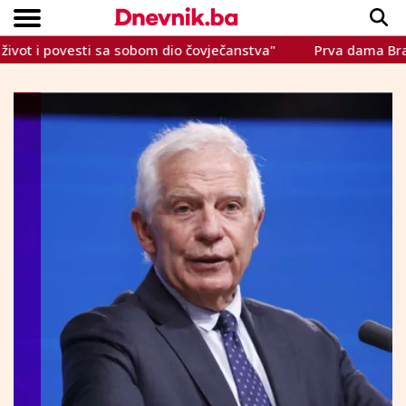
 i povesti sa sobom dio čovječanstva"
Prva dama Brazila: 
Copyright © Dnevnik.ba 2023.
CRNA KRONIKA
INTERVIEW
LIFESTYLE
VIJESTI
SPORT
TEME