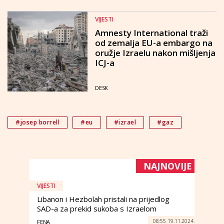
VIJESTI
Amnesty International traži
od zemalja EU-a embargo na
oružje Izraelu nakon mišljenja
ICJ-a
DESK
#josep borrell
#eu
#izrael
#gaz
NAJNOVIJE
VIJESTI
Libanon i Hezbolah pristali na prijedlog
SAD-a za prekid sukoba s Izraelom
08:55 19.11.2024.
FENA