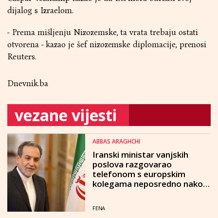
dijalog s Izraelom.
- Prema mišljenju Nizozemske, ta vrata trebaju ostati
otvorena - kazao je šef nizozemske diplomacije, prenosi
Reuters.
Dnevnik.ba
vezane vijesti
ABBAS ARAGHCHI
Iranski ministar vanjskih
poslova razgovarao
telefonom s europskim
kolegama neposredno nakon
raketnog napada na Izrael
FENA