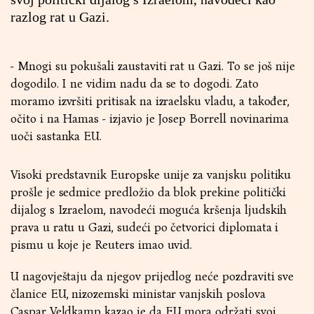
razlog rat u Gazi.
- Mnogi su pokušali zaustaviti rat u Gazi. To se još nije
dogodilo. I ne vidim nadu da se to dogodi. Zato
moramo izvršiti pritisak na izraelsku vladu, a također,
očito i na Hamas - izjavio je Josep Borrell novinarima
uoči sastanka EU.
Visoki predstavnik Europske unije za vanjsku politiku
prošle je sedmice predložio da blok prekine politički
dijalog s Izraelom, navodeći moguća kršenja ljudskih
prava u ratu u Gazi, sudeći po četvorici diplomata i
pismu u koje je Reuters imao uvid.
U nagovještaju da njegov prijedlog neće pozdraviti sve
članice EU, nizozemski ministar vanjskih poslova
Caspar Veldkamp kazao je da EU mora održati svoj