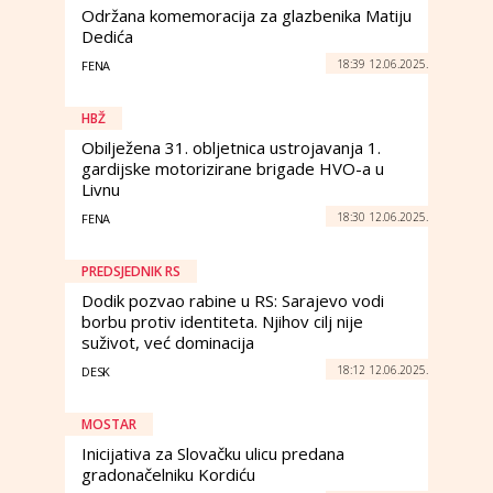
Održana komemoracija za glazbenika Matiju
Dedića
18:39 12.06.2025.
FENA
HBŽ
Obilježena 31. obljetnica ustrojavanja 1.
gardijske motorizirane brigade HVO-a u
Livnu
18:30 12.06.2025.
FENA
PREDSJEDNIK RS
Dodik pozvao rabine u RS: Sarajevo vodi
borbu protiv identiteta. Njihov cilj nije
suživot, već dominacija
18:12 12.06.2025.
DESK
MOSTAR
Inicijativa za Slovačku ulicu predana
gradonačelniku Kordiću