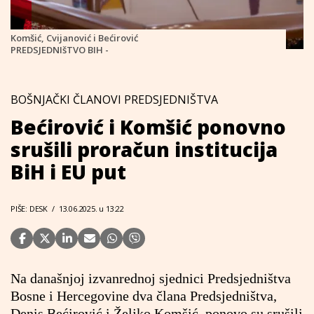
Komšić, Cvijanović i Bećirović
PREDSJEDNIšTVO BIH -
BOŠNJAČKI ČLANOVI PREDSJEDNIŠTVA
Bećirović i Komšić ponovno
srušili proračun institucija
BiH i EU put
PIŠE: DESK
/
13.06.2025. u 13:22
Na današnjoj izvanrednoj sjednici Predsjedništva
Bosne i Hercegovine dva člana Predsjedništva,
Denis Bećirović i Željko Komšić, ponovo su srušili