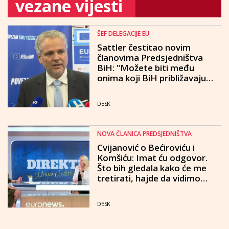
vezane vijesti
ŠEF DELEGACIJE EU
Sattler čestitao novim
članovima Predsjedništva
BiH: "Možete biti među
onima koji BiH približavaju
EU"
DESK
NOVA ČLANICA PREDSJEDNIŠTVA
Cvijanović o Bećiroviću i
Komšiću: Imat ću odgovor.
Što bih gledala kako će me
tretirati, hajde da vidimo
kako ću ja njih tretirati
DESK