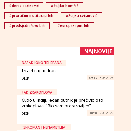
#denis bećirović
#željko komšić
#proračun institucija bih
#željka cvijanović
#predsjedništvo bih
#europski put bih
NAJNOVIJE
NAPADI OKO TEHERANA
Izrael napao Iran!
09:13 13.06.2025.
DESK
PAD ZRAKOPLOVA
Čudo u Indiji, jedan putnik je preživio pad
zrakoplova: "Bio sam prestravljen"
18:48 12.06.2025.
DESK
''SKROMAN I NENAMETLJIV"