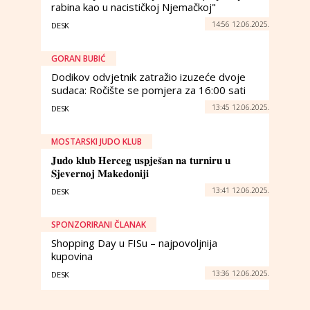
rabina kao u nacističkoj Njemačkoj"
14:56 12.06.2025.
DESK
GORAN BUBIĆ
Dodikov odvjetnik zatražio izuzeće dvoje
sudaca: Ročište se pomjera za 16:00 sati
13:45 12.06.2025.
DESK
MOSTARSKI JUDO KLUB
𝐉𝐮𝐝𝐨 𝐤𝐥𝐮𝐛 𝐇𝐞𝐫𝐜𝐞𝐠 𝐮𝐬𝐩𝐣𝐞𝐬̌𝐚𝐧 𝐧𝐚 𝐭𝐮𝐫𝐧𝐢𝐫𝐮 𝐮
𝐒𝐣𝐞𝐯𝐞𝐫𝐧𝐨𝐣 𝐌𝐚𝐤𝐞𝐝𝐨𝐧𝐢𝐣𝐢
13:41 12.06.2025.
DESK
SPONZORIRANI ČLANAK
Shopping Day u FISu – najpovoljnija
kupovina
13:36 12.06.2025.
DESK