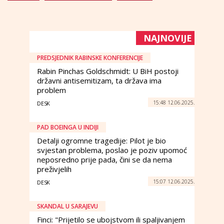
NAJNOVIJE
PREDSJEDNIK RABINSKE KONFERENCIJE
Rabin Pinchas Goldschmidt: U BiH postoji
državni antisemitizam, ta država ima
problem
15:48 12.06.2025.
DESK
PAD BOEINGA U INDIJI
Detalji ogromne tragedije: Pilot je bio
svjestan problema, poslao je poziv upomoć
neposredno prije pada, čini se da nema
preživjelih
15:07 12.06.2025.
DESK
SKANDAL U SARAJEVU
Finci: "Prijetilo se ubojstvom ili spaljivanjem