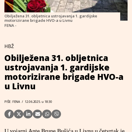
Obilježena 31. obljetnica ustrojavanja 1. gardijske
motorizirane brigade HVO-a u Livnu
FENA -
HBŽ
Obilježena 31. obljetnica
ustrojavanja 1. gardijske
motorizirane brigade HVO-a
u Livnu
PIŠE: FENA
/
12.06.2025. u 18:30
U vojarni Ante Brune Bušića u Livnu u četvrtak je