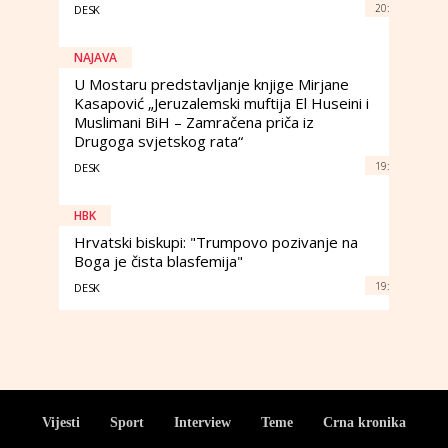
20:
DESK
NAJAVA
U Mostaru predstavljanje knjige Mirjane
Kasapović „Jeruzalemski muftija El Huseini i
Muslimani BiH – Zamračena priča iz
Drugoga svjetskog rata“
19:
DESK
HBK
Hrvatski biskupi: "Trumpovo pozivanje na
Boga je čista blasfemija"
19:
DESK
Vijesti
Sport
Interview
Teme
Crna kronika