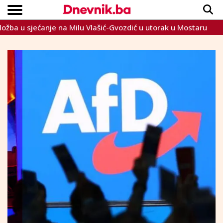
 u sjećanje na Milu Vlašić-Gvozdić u utorak u Mostaru
Sera
Copyright © Dnevnik.ba 2023.
CRNA KRONIKA
INTERVIEW
LIFESTYLE
VIJESTI
SPORT
TEME