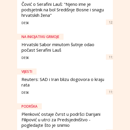
Čović o Serafini Lauš: "Njeno ime je
podsjetnik na bol Središnje Bosne i snagu
hrvatskih žena"
12:
DESK
NA INICIJATIVU GRMOJE
Hrvatski Sabor minutom šutnje odao
počast Serafini Lauš
11:
DESK
VIJESTI
Reuters: SAD i Iran blizu dogovora o kraju
rata
11:
DESK
PODRŠKA
Plenković ostaje čvrst u podršci Darijani
Filipović u utrci za Predsjedništvo -
pogledajte što je snimio