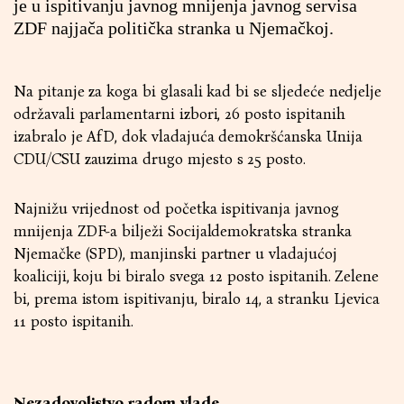
je u ispitivanju javnog mnijenja javnog servisa
ZDF najjača politička stranka u Njemačkoj.
Na pitanje za koga bi glasali kad bi se sljedeće nedjelje
održavali parlamentarni izbori, 26 posto ispitanih
izabralo je AfD, dok vladajuća demokršćanska Unija
CDU/CSU zauzima drugo mjesto s 25 posto.
Najnižu vrijednost od početka ispitivanja javnog
mnijenja ZDF-a bilježi Socijaldemokratska stranka
Njemačke (SPD), manjinski partner u vladajućoj
koaliciji, koju bi biralo svega 12 posto ispitanih. Zelene
bi, prema istom ispitivanju, biralo 14, a stranku Ljevica
11 posto ispitanih.
Nezadovoljstvo radom vlade