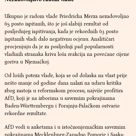
Ukupno je radom vlade Friedricha Merza nezadovoljno
65 posto ispitanih, što je još slabiji rezultat od
posljednjeg ispitivanja, kada je rekordnih 63 posto
ispitanih vladi dalo negativnu ocjenu. Analitičari
procjenjuju da je za posljednji pad popularnosti
vladinih stranaka kriva loša reakcija na povećane cijene
goriva u Njemačkoj.
Od loših poteza vlade, koja se od dolaska na vlast prije
nešto manje od godine dana nalazi na udaru kritika
zbog zastoja u reformskom procesu, najviše profitira
AfD, koji je na izborima u saveznim pokrajinama
Baden-Württembergu i Porajnju-Falačkom ostvario
rekordne rezultate.
AfD vodi u anketama i u istočnonjemačkim saveznim
pokrajinama Mecklenburg-Zapadno Pomorje i Saska-