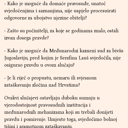
- Kako je moguće da domaće pravosuđe, unatoč
svjedočenjima i saznanjima, nije uspjelo procesuirati
odgovorne za ubojstvo njezine obitelji?
- Zašto su počinitelji, za koje se godinama znalo, ostali
izvan dosega pravde?
- Kako je moguće da Međunarodni kazneni sud za bivšu
Jugoslaviju, pred kojim je Serafina Lauš svjedočila, nije
osigurao pravdu u ovom slučaju?
- Je li riječ o propustu, nemaru ili svjesnom
zataškavanju zločina nad Hrvatima?
Ovakvi slučajevi ostavljaju duboku sumnju u
vjerodostojnost pravosudnih institucija i
međunarodnih mehanizama koji su trebali donijeti
pravdu i pomirenje. Umjesto toga, svjedočimo bolnoj
tišini i sramotnom zataškavanju.