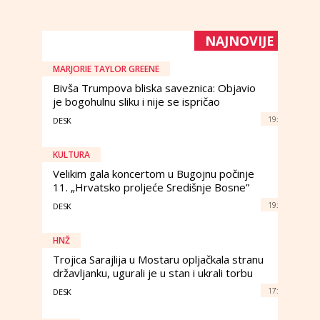
NAJNOVIJE
MARJORIE TAYLOR GREENE
Bivša Trumpova bliska saveznica: Objavio
je bogohulnu sliku i nije se ispričao
19:
DESK
KULTURA
Velikim gala koncertom u Bugojnu počinje
11. „Hrvatsko proljeće Središnje Bosne”
19:
DESK
HNŽ
Trojica Sarajlija u Mostaru opljačkala stranu
državljanku, ugurali je u stan i ukrali torbu
17:
DESK