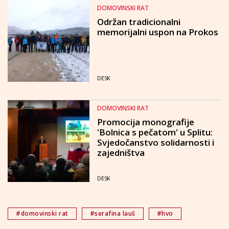
DOMOVINSKI RAT
Održan tradicionalni
memorijalni uspon na Prokos
DESK
DOMOVINSKI RAT
Promocija monografije
'Bolnica s pečatom' u Splitu:
Svjedočanstvo solidarnosti i
zajedništva
DESK
#domovinski rat
#serafina lauš
#hvo