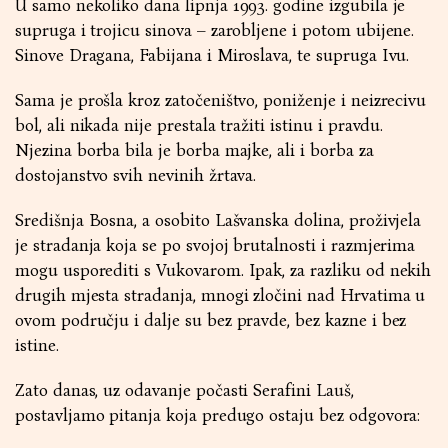
U samo nekoliko dana lipnja 1993. godine izgubila je
supruga i trojicu sinova – zarobljene i potom ubijene.
Sinove Dragana, Fabijana i Miroslava, te supruga Ivu.
Sama je prošla kroz zatočeništvo, poniženje i neizrecivu
bol, ali nikada nije prestala tražiti istinu i pravdu.
Njezina borba bila je borba majke, ali i borba za
dostojanstvo svih nevinih žrtava.
Središnja Bosna, a osobito Lašvanska dolina, proživjela
je stradanja koja se po svojoj brutalnosti i razmjerima
mogu usporediti s Vukovarom. Ipak, za razliku od nekih
drugih mjesta stradanja, mnogi zločini nad Hrvatima u
ovom području i dalje su bez pravde, bez kazne i bez
istine.
Zato danas, uz odavanje počasti Serafini Lauš,
postavljamo pitanja koja predugo ostaju bez odgovora: