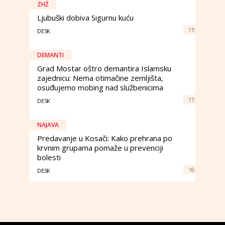
ZHŽ
Ljubuški dobiva Sigurnu kuću
17:
DESK
DEMANTI
Grad Mostar oštro demantira Islamsku
zajednicu: Nema otimačine zemljišta,
osuđujemo mobing nad službenicima
17:
DESK
NAJAVA
Predavanje u Kosači: Kako prehrana po
krvnim grupama pomaže u prevenciji
bolesti
16:
DESK