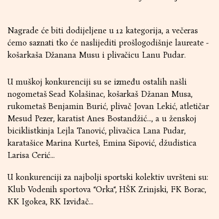
Nagrade će biti dodijeljene u 12 kategorija, a večeras
ćemo saznati tko će naslijediti prošlogodišnje laureate -
košarkaša Džanana Musu i plivačicu Lanu Pudar.
U muškoj konkurenciji su se između ostalih našli
nogometaš Sead Kolašinac, košarkaš Džanan Musa,
rukometaš Benjamin Burić, plivač Jovan Lekić, atletičar
Mesud Pezer, karatist Anes Bostandžić…, a u ženskoj
biciklistkinja Lejla Tanović, plivačica Lana Pudar,
karatašice Marina Kurteš, Emina Sipović, džudistica
Larisa Cerić…
U konkurenciji za najbolji sportski kolektiv uvršteni su:
Klub Vodenih sportova “Orka“, HŠK Zrinjski, FK Borac,
KK Igokea, RK Izviđač…