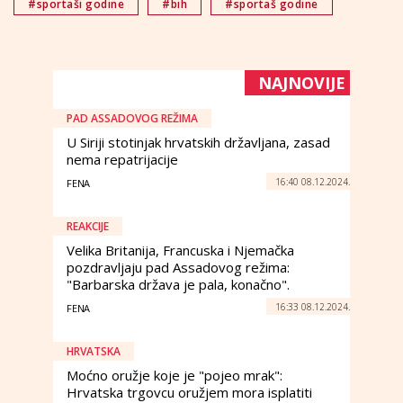
#sportaši godine
#bih
#sportaš godine
NAJNOVIJE
PAD ASSADOVOG REŽIMA
U Siriji stotinjak hrvatskih državljana, zasad
nema repatrijacije
16:40 08.12.2024.
FENA
REAKCIJE
Velika Britanija, Francuska i Njemačka
pozdravljaju pad Assadovog režima:
"Barbarska država je pala, konačno".
16:33 08.12.2024.
FENA
HRVATSKA
Moćno oružje koje je "pojeo mrak":
Hrvatska trgovcu oružjem mora isplatiti