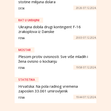
stotine milijuna dolara
20:26 07.12.2024.
DESK
RAT U UKRAJINI
Ukrajina dobila drugi kontingent F-16
zrakoplova iz Danske
20:03 07.12.2024.
FENA
MOSTAR
Plesom protiv ovisnosti: Sve više mladih i
žena ovisno o kockanju
19:58 07.12.2024.
FENA
STATISTIKA
Hrvatska: Na pola radnog vremena
zaposlen 33.061 umirovljenik
19:44 07.12.2024.
FENA