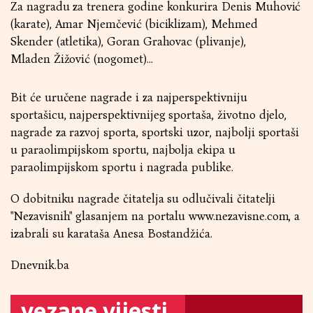
Za nagradu za trenera godine konkurira Denis Muhović
(karate), Amar Njemčević (biciklizam), Mehmed
Skender (atletika), Goran Grahovac (plivanje),
Mladen Žižović (nogomet)…
Bit će uručene nagrade i za najperspektivniju
sportašicu, najperspektivnijeg sportaša, životno djelo,
nagrade za razvoj sporta, sportski uzor, najbolji sportaši
u paraolimpijskom sportu, najbolja ekipa u
paraolimpijskom sportu i nagrada publike.
O dobitniku nagrade čitatelja su odlučivali čitatelji
"Nezavisnih" glasanjem na portalu www.nezavisne.com, a
izabrali su karataša Anesa Bostandžića.
Dnevnik.ba
vezane vijesti