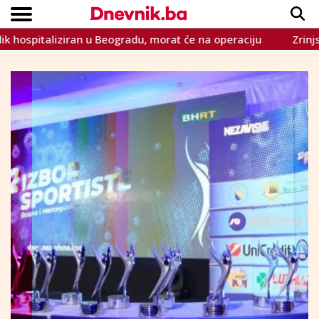
italiziran u Beogradu, morat će na operaciju
Zrinjski sru
Copyright © Dnevnik.ba 2023.
CRNA KRONIKA
INTERVIEW
LIFESTYLE
VIJESTI
SPORT
TEME