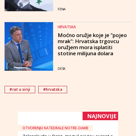
FENA
HRVATSKA
Moćno oružje koje je "pojeo
mrak": Hrvatska trgovcu
oružjem mora isplatiti
stotine milijuna dolara
DESK
#rat u siriji
#hrvatska
NAJNOVIJE
OTVORENJU KATEDRALE NOTRE-DAME