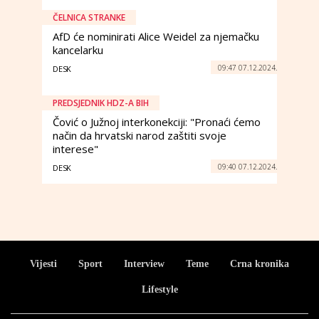
ČELNICA STRANKE
AfD će nominirati Alice Weidel za njemačku
kancelarku
09:47 07.12.2024.
DESK
PREDSJEDNIK HDZ-A BIH
Čović o Južnoj interkonekciji: "Pronaći ćemo
način da hrvatski narod zaštiti svoje
interese"
09:40 07.12.2024.
DESK
Vijesti
Sport
Interview
Teme
Crna kronika
Lifestyle