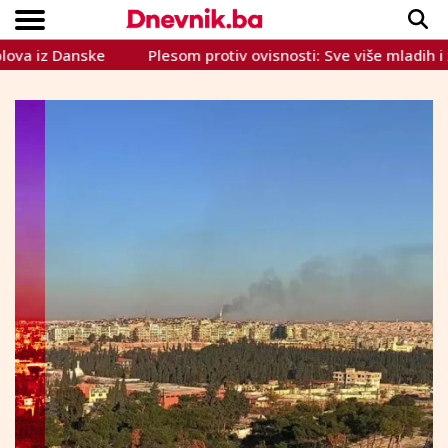
iz Danske
Plesom protiv ovisnosti: Sve više mladih i žena
Copyright © Dnevnik.ba 2023.
CRNA KRONIKA
INTERVIEW
LIFESTYLE
VIJESTI
SPORT
TEME