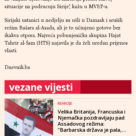
situacije na podrucuju Sirije", kažu u MVEP-u.
Sirijski ustanici u nedjelju su ušli u Damask i srušili
režim Bašara al-Asada, ali je to učinjeno gotovo bez
ikakva otpora. Najveća pobunjenička skupina Hajat
Tahrir al-Šam (HTS) najavila je da želi uredan prijenos
vlasti.
Dnevnik.ba
vezane vijesti
REAKCIJE
Velika Britanija, Francuska i
Njemačka pozdravljaju pad
Assadovog režima:
"Barbarska država je pala,
konačno".