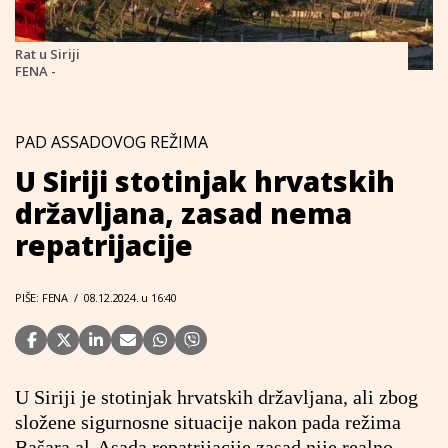
Rat u Siriji
FENA -
PAD ASSADOVOG REŽIMA
U Siriji stotinjak hrvatskih
državljana, zasad nema
repatrijacije
PIŠE: FENA
/
08.12.2024. u 16:40
U Siriji je stotinjak hrvatskih državljana, ali zbog
složene sigurnosne situacije nakon pada režima
Bašara al-Asada repatrijacije zasad nije realno