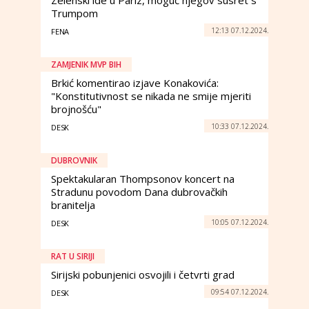
Zelenski ide u Pariz, moguć njegov susret s
Trumpom
12:13 07.12.2024.
FENA
ZAMJENIK MVP BIH
Brkić komentirao izjave Konakovića:
"Konstitutivnost se nikada ne smije mjeriti
brojnošću"
10:33 07.12.2024.
DESK
DUBROVNIK
Spektakularan Thompsonov koncert na
Stradunu povodom Dana dubrovačkih
branitelja
10:05 07.12.2024.
DESK
RAT U SIRIJI
Sirijski pobunjenici osvojili i četvrti grad
09:54 07.12.2024.
DESK