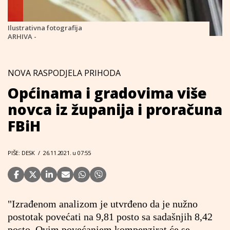
Ilustrativna fotografija
ARHIVA -
NOVA RASPODJELA PRIHODA
Općinama i gradovima više
novca iz županija i proračuna
FBiH
PIŠE: DESK
/
26.11.2021. u 07:55
"Izrađenom analizom je utvrđeno da je nužno
postotak povećati na 9,81 posto sa sadašnjih 8,42
posto. Ovim povećanjem kompenzirat će se