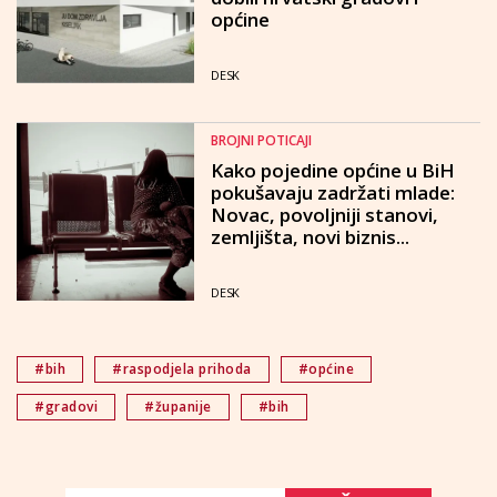
općine
DESK
BROJNI POTICAJI
Kako pojedine općine u BiH
pokušavaju zadržati mlade:
Novac, povoljniji stanovi,
zemljišta, novi biznis...
DESK
#bih
#raspodjela prihoda
#općine
#gradovi
#županije
#bih