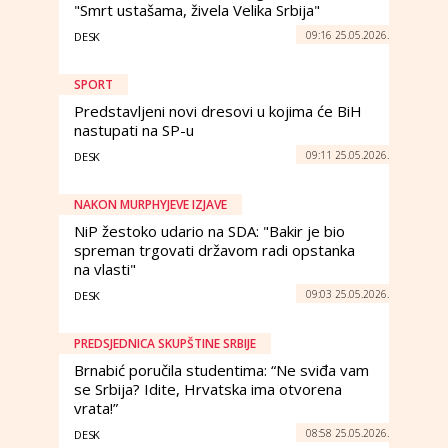
"Smrt ustašama, živela Velika Srbija"
09:16 25.05.2026.
DESK
SPORT
Predstavljeni novi dresovi u kojima će BiH
nastupati na SP-u
09:11 25.05.2026.
DESK
NAKON MURPHYJEVE IZJAVE
NiP žestoko udario na SDA: "Bakir je bio
spreman trgovati državom radi opstanka
na vlasti"
09:03 25.05.2026.
DESK
PREDSJEDNICA SKUPŠTINE SRBIJE
Brnabić poručila studentima: “Ne sviđa vam
se Srbija? Idite, Hrvatska ima otvorena
vrata!”
08:58 25.05.2026.
DESK