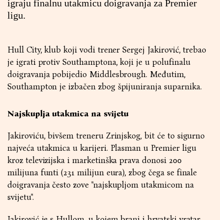
igraju finalnu utakmicu doigravanja za Premier
ligu.
Hull City, klub koji vodi trener Sergej Jakirović, trebao
je igrati protiv Southamptona, koji je u polufinalu
doigravanja pobijedio Middlesbrough. Međutim,
Southampton je izbačen zbog špijuniranja suparnika.
Najskuplja utakmica na svijetu
Jakiroviću, bivšem treneru Zrinjskog, bit će to sigurno
najveća utakmica u karijeri. Plasman u Premier ligu
kroz televizijska i marketinška prava donosi 200
milijuna funti (231 milijun eura), zbog čega se finale
doigravanja često zove "najskupljom utakmicom na
svijetu".
Jakirović je s Hullom, u kojem brani i hrvatski vratar