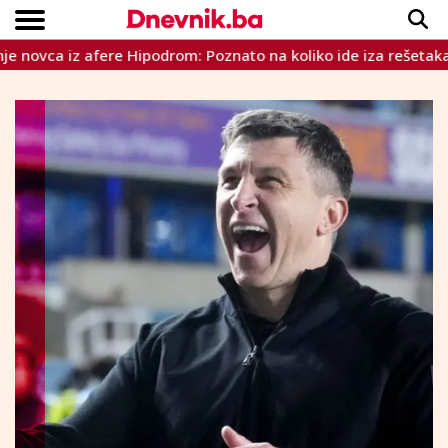
ca iz afere Hipodrom: Poznato na koliko ide iza rešetaka
Copyright © Dnevnik.ba 2023.
CRNA KRONIKA
INTERVIEW
LIFESTYLE
VIJESTI
SPORT
TEME