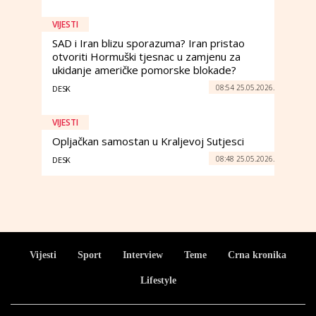
VIJESTI
SAD i Iran blizu sporazuma? Iran pristao
otvoriti Hormuški tjesnac u zamjenu za
ukidanje američke pomorske blokade?
08:54 25.05.2026.
DESK
VIJESTI
Opljačkan samostan u Kraljevoj Sutjesci
08:48 25.05.2026.
DESK
Vijesti
Sport
Interview
Teme
Crna kronika
Lifestyle