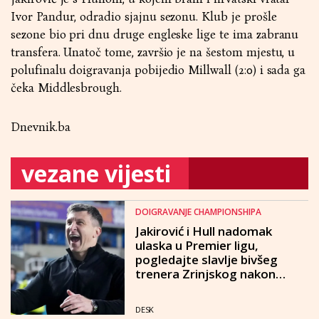
Ivor Pandur, odradio sjajnu sezonu. Klub je prošle
sezone bio pri dnu druge engleske lige te ima zabranu
transfera. Unatoč tome, završio je na šestom mjestu, u
polufinalu doigravanja pobijedio Millwall (2:0) i sada ga
čeka Middlesbrough.
Dnevnik.ba
vezane vijesti
DOIGRAVANJE CHAMPIONSHIPA
Jakirović i Hull nadomak
ulaska u Premier ligu,
pogledajte slavlje bivšeg
trenera Zrinjskog nakon
pobjede u doigravanju
DESK