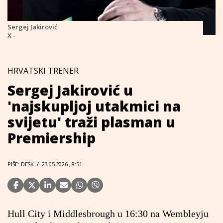
Sergej Jakirović
X -
HRVATSKI TRENER
Sergej Jakirović u
'najskupljoj utakmici na
svijetu' traži plasman u
Premiership
PIŠE: DESK
/
23.05.2026., 8:51
Hull City i Middlesbrough u 16:30 na Wembleyju