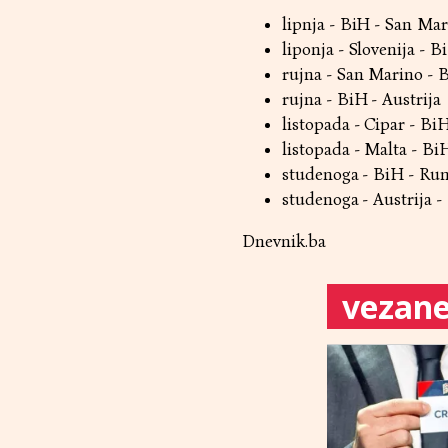
lipnja - BiH - San Ma
liponja - Slovenija - B
rujna - San Marino - 
rujna - BiH - Austrija
listopada - Cipar - Bi
listopada - Malta - Bi
studenoga - BiH - Ru
studenoga - Austrija -
Dnevnik.ba
vezane 