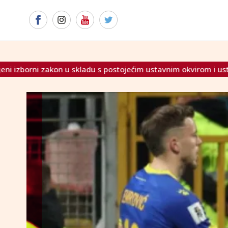
 postojećim ustavnim okvirom i ustavom sva tri naroda
Po