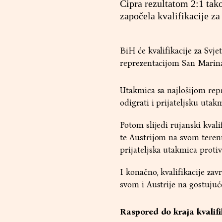
Cipra rezultatom 2:1 tak
započela kvalifikacije z
BiH će kvalifikacije za Svj
reprezentacijom San Marina
Utakmica sa najlošijom repr
odigrati i prijateljsku utak
Potom slijedi rujanski kval
te Austrijom na svom teren
prijateljska utakmica proti
I konačno, kvalifikacije z
svom i Austrije na gostuju
Raspored do kraja kvalifi