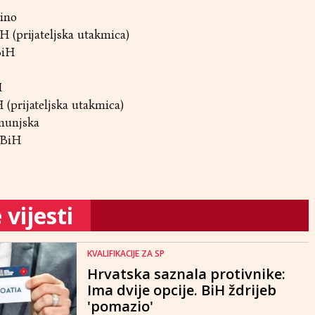
rino
iH (prijateljska utakmica)
BiH
H
H (prijateljska utakmica)
munjska
 BiH
vijesti
KVALIFIKACIJE ZA SP
Hrvatska saznala protivnike:
Ima dvije opcije. BiH ždrijeb
'pomazio'