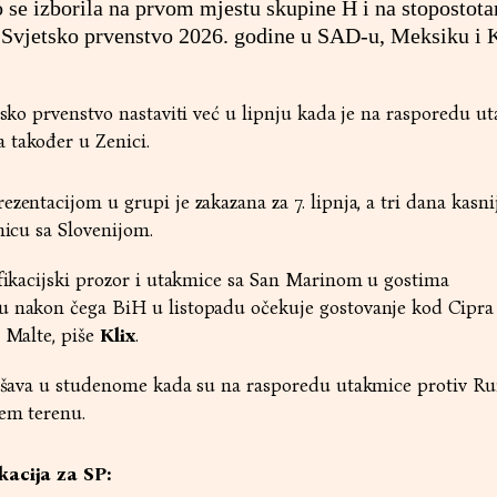
o se izborila na prvom mjestu skupine H i na stopostota
a Svjetsko prvenstvo 2026. godine u SAD-u, Meksiku i 
etsko prvenstvo nastaviti već u lipnju kada je na rasporedu u
 također u Zenici.
ezentacijom u grupi je zakazana za 7. lipnja, a tri dana kasn
micu sa Slovenijom.
ifikacijski prozor i utakmice sa San Marinom u gostima
u nakon čega BiH u listopadu očekuje gostovanje kod Cipra 
v Malte, piše
Klix
.
avršava u studenome kada su na rasporedu utakmice protiv R
ćem terenu.
kacija za SP: