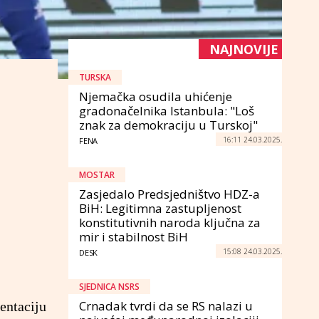
NAJNOVIJE
TURSKA
Njemačka osudila uhićenje
gradonačelnika Istanbula: "Loš
znak za demokraciju u Turskoj"
16:11 24.03.2025.
FENA
MOSTAR
Zasjedalo Predsjedništvo HDZ-a
BiH: Legitimna zastupljenost
konstitutivnih naroda ključna za
mir i stabilnost BiH
15:08 24.03.2025.
DESK
SJEDNICA NSRS
Crnadak tvrdi da se RS nalazi u
entaciju