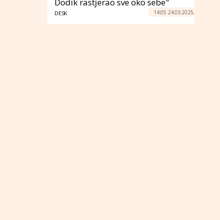
Dodik rastjerao sve oko sebe"
14:05 24.03.2025.
DESK