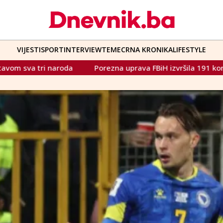
VIJESTI
SPORT
INTERVIEW
TEME
CRNA KRONIKA
LIFESTYLE
rezna uprava FBiH izvršila 191 kontrolu po prijavama zaprimlj