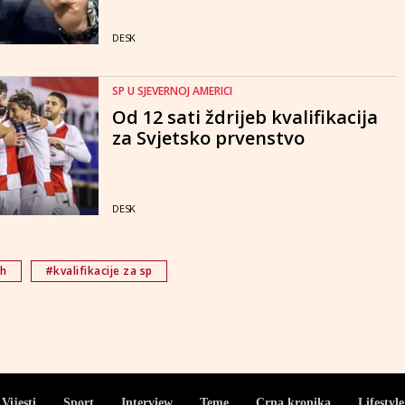
DESK
SP U SJEVERNOJ AMERICI
Od 12 sati ždrijeb kvalifikacija
za Svjetsko prvenstvo
DESK
ih
#kvalifikacije za sp
Vijesti
Sport
Interview
Teme
Crna kronika
Lifestyle