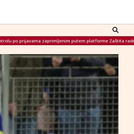
enim putem platforme Zaštita radnika
Szijjarto: Neprihvat