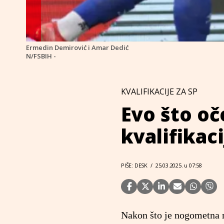
Ermedin Demirović i Amar Dedić
N/FSBIH -
KVALIFIKACIJE ZA SP
Evo što oč
kvalifikaci
PIŠE: DESK
/
25.03.2025. u 07:58
Nakon što je nogometna r