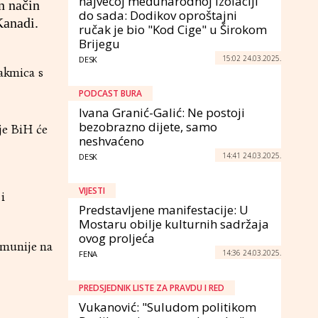
najvećoj međunarodnoj izolaciji
n način
do sada: Dodikov oproštajni
Kanadi.
ručak je bio "Kod Cige" u Širokom
Brijegu
15:02 24.03.2025.
DESK
takmica s
PODCAST BURA
Ivana Granić-Galić: Ne postoji
bezobrazno dijete, samo
ije BiH će
neshvaćeno
14:41 24.03.2025.
DESK
VIJESTI
i
Predstavljene manifestacije: U
Mostaru obilje kulturnih sadržaja
ovog proljeća
umunije na
14:36 24.03.2025.
FENA
PREDSJEDNIK LISTE ZA PRAVDU I RED
Vukanović: "Suludom politikom