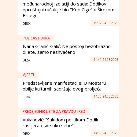
međunarodnoj izolaciji do sada: Dodikov
oproštajni ručak je bio "Kod Cige" u Širokom
Brijegu
15:02 24.03.2025.
DESK
PODCAST BURA
Ivana Granić-Galić: Ne postoji bezobrazno
dijete, samo neshvaćeno
14:41 24.03.2025.
DESK
VIJESTI
Predstavljene manifestacije: U Mostaru
obilje kulturnih sadržaja ovog proljeća
14:36 24.03.2025.
FENA
PREDSJEDNIK LISTE ZA PRAVDU I RED
Vukanović: "Suludom politikom Dodik
rastjerao sve oko sebe"
14:05 24.03.2025.
DESK