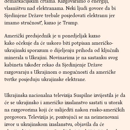
demarkacijskim crtama. Razgovaramo o energiji,
vlasništvu nad elektranama. Neki ljudi govore da bi
Sjedinjene Države trebale posjedovati elektranu jer
imamo stručnost”, kazao je Trump.
Američki predsjednik je u ponedjeljak kazao
kako očekuje da će uskoro biti potpisan američko-
ukrajinski sporazum o dijeljenju prihoda od ključnih
minerala u Ukrajini. Novinarima je na sastanku svog
kabineta također rekao da Sjedinjenje Države
razgovaraju s Ukrajinom o mogućnosti da američke
tvrtke posjeduju ukrajinske elektrane.
Ukrajinska nacionalna televizija Suspilne izvijestila je da
će se ukrajinsko i američko izaslanstvo sastati u utorak
na razgovorima koji će uslijediti nakon rusko-američkih
pregovora. Televizija je, pozivajući se na neimenovani
izvor u ukrajinskom izaslanstvu, objavila da će