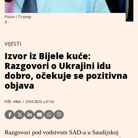
Putin i Trump
X -
VIJESTI
Izvor iz Bijele kuće:
Razgovori o Ukrajini idu
dobro, očekuje se pozitivna
objava
PIŠE: HINA
/
25.03.2025. u 07:52
Razgovori pod vodstvom SAD-a u Saudijskoj