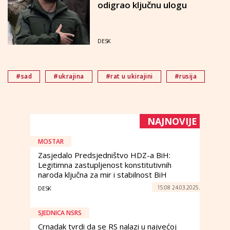
odigrao ključnu ulogu
DESK
#sad
#ukrajina
#rat u ukirajini
#rusija
NAJNOVIJE
MOSTAR
Zasjedalo Predsjedništvo HDZ-a BiH:
Legitimna zastupljenost konstitutivnih
naroda ključna za mir i stabilnost BiH
15:08 24.03.2025.
DESK
SJEDNICA NSRS
Crnadak tvrdi da se RS nalazi u najvećoj