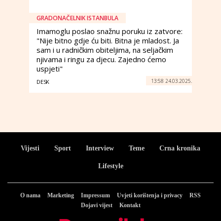
GRADONAČELNIK ISTANBULA
Imamoglu poslao snažnu poruku iz zatvore:
"Nije bitno gdje ću biti. Bitna je mladost. Ja
sam i u radničkim obiteljima, na seljačkim
njivama i ringu za djecu. Zajedno ćemo
uspjeti"
13:58 24.03.2025.
DESK
Vijesti
Sport
Interview
Teme
Crna kronika
Lifestyle
O nama
Marketing
Impressum
Uvjeti korištenja i privacy
RSS
Dojavi vijest
Kontakt