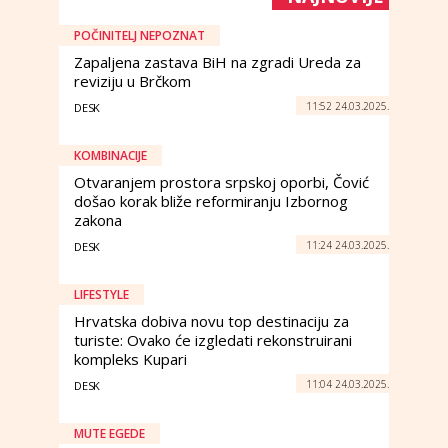
POČINITELJ NEPOZNAT
Zapaljena zastava BiH na zgradi Ureda za
reviziju u Brčkom
11:52 24.03.2025.
DESK
KOMBINACIJE
Otvaranjem prostora srpskoj oporbi, Čović
došao korak bliže reformiranju Izbornog
zakona
11:24 24.03.2025.
DESK
LIFESTYLE
Hrvatska dobiva novu top destinaciju za
turiste: Ovako će izgledati rekonstruirani
kompleks Kupari
11:04 24.03.2025.
DESK
MUTE EGEDE