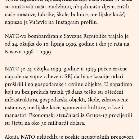
su uništavali našu otadžbinu, ubijali našu djecu, rušili
naše mostove, fabrike, škole, bolnice, medijske kuće",
napisao je Vučević na Instagram profilu.
NATO-vo bombardiranje Savezne Republike trajalo je
od 24. ožujka do 10. lipnja 1999. godine i dio je rata na
Kosovu 1996. – 1999.
NATO je 24. ožujka 1999. godine u 19:45 počeo zračne
napade na vojne ciljeve u SRJ da bi se kasnije udari
proširili i na gospodarske i civilne objekte. U napadima
koji su bez prekida trajali 78 dana teško su oštećeni
infrastruktura, gospodarski objekti, škole, zdravstvene
ustanove, medijske kuće, spomenici kulture, crkve i
manastiri. Ekonomski stručnjaci iz Grupe-17 procijenili
su štetu na oko 30 milijardi dolara.
Akcija NATO uslijedila je poslije neuspješnih pregovora