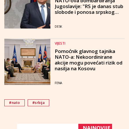
NATO-ova bombardiranja
Jugoslavije: "RS je danas stub
slobode i ponosa srpskog
naroda"
DESK
VIJESTI
Pomoćnik glavnog tajnika
NATO-a: Nekoordinirane
akcije mogu povećati rizik od
nasilja na Kosovu
FENA
#nato
#srbija
NAJNOVIJE