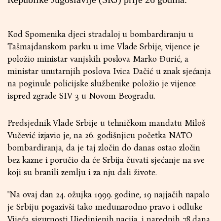
Kod Spomenika djeci stradaloj u bombardiranju u
Tašmajdanskom parku u ime Vlade Srbije, vijence je
položio ministar vanjskih poslova Marko Đurić, a
ministar unutarnjih poslova Ivica Dačić u znak sjećanja
na poginule policijske službenike položio je vijence
ispred zgrade SIV 3 u Novom Beogradu.
Predsjednik Vlade Srbije u tehničkom mandatu Miloš
Vučević izjavio je, na 26. godišnjicu početka NATO
bombardiranja, da je taj zločin do danas ostao zločin
bez kazne i poručio da će Srbija čuvati sjećanje na sve
koji su branili zemlju i za nju dali živote.
"Na ovaj dan 24. ožujka 1999. godine, 19 najjačih napalo
je Srbiju pogazivši tako međunarodno pravo i odluke
Vijeća sigurnosti Ujedinjenih nacija, i narednih 78 dana