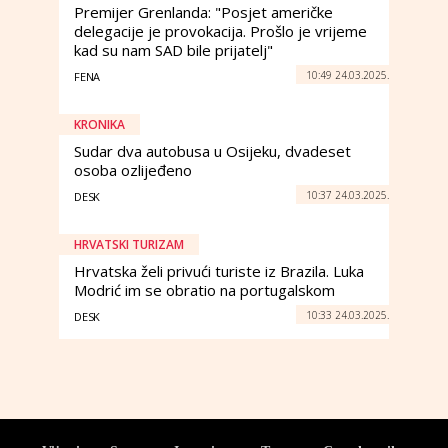
Premijer Grenlanda: "Posjet američke
delegacije je provokacija. Prošlo je vrijeme
kad su nam SAD bile prijatelj"
10:49 24.03.2025.
FENA
KRONIKA
Sudar dva autobusa u Osijeku, dvadeset
osoba ozlijeđeno
10:37 24.03.2025.
DESK
HRVATSKI TURIZAM
Hrvatska želi privući turiste iz Brazila. Luka
Modrić im se obratio na portugalskom
10:33 24.03.2025.
DESK